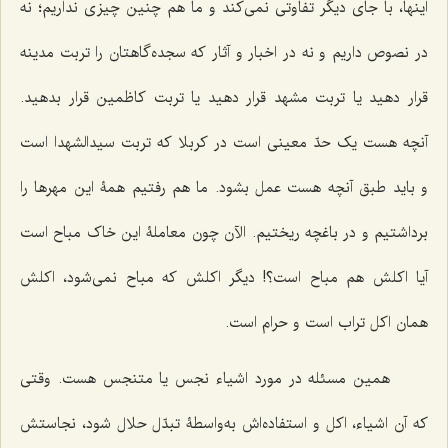
اینها، با جاى دیگر تفاوتى نمى‌کند و ما هم چنین چیزی نداریم؛ نه
در نصوص داریم و نه در اخبار و آثار که سجده‌گاهتان را تربت مدینه
قرار دهید یا تربت مشهد قرار دهید یا تربت کاظمین قرار بدهید.
آنچه هست یک حدّ معینى است در کربلا که تربت سیدالشهدا است
و باید طبق آنچه هست عمل بشود. ما هم رفتیم همۀ این مهرها را
برداشتیم و در باغچه ریختیم. الآن چون معاملۀ این خاک مباح است
آیا اکلش هم مباح است؟! دیگر اکلش که مباح نمى‌شود، اکلش
همان اکل تراب است و حرام است.
همین مسئله در مورد اشیاء نجس یا متنجس هست. وقتى
که آن اشیاء، اکل و استفاده‌اش به‌واسطۀ تبدّل حلال شود، نجاستش