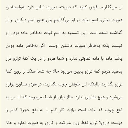
آن مى‌گذاریم. فرض کنید که صورت، صورت نباتى دارد به‌واسطۀ آن
صورتِ نباتى، اسم نبات بر او مى‌گذاریم ولى هنوز اسم دیگرى بر او
گذاشته نشده است. این تسمیه به اسم نبات به‌خاطر ماده بودن او
نیست بلکه به‌خاطر صورت داشتن اوست. اگر به‌خاطر ماده بودن
باشد ماده با ماده تفاوتى ندارد و شما هردو را در یک کفۀ ترازو قرار
بدهید هردو کفۀ ترازو پایین می‌رود حالا چه شما سنگ را روى کفۀ
ترازو بگذارید یااینکه این طرفش چوب بگذارید، در هردو تساوى برقرار
مى‌شود و هیچ تفاوتى ندارد. حالا ترازو از شما نمى‌پرسد که آیا من به
نفع چوب که نبات است برایت کار کنم یا به نفع حجر؟ کدام را
دوست داری؟ ترازو فقط وزن مى‌کند و کارى به ‌صورت ندارد و حالا