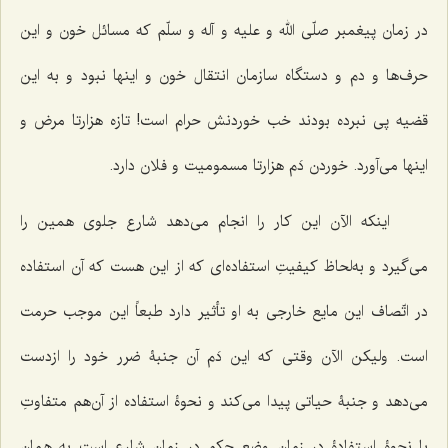
در زمان پیغمبر صلّی الله و علیه و آله و سلّم که مسائل خون و این
حرف‌ها و دم و دستگاه سازمان انتقال خون و اینها نبود و به این
قضیه پى نبرده بودند خب خوردنش حرام است! تازه هزارتا مرض و
اینها مى‌آورد. خوردن دَم هزارتا مسمومیت و فلان دارد.
اینکه الآن این کار را انجام مى‌دهد شارع جلوی همین را
مى‌گیرد و به‌لحاظ کیفیتِ استفاده‌اى که از این هست که آن استفاده
در اتّصاف این مایع خارجى به او تأثیر دارد طبعاً این موجب حرمت
است. ولیکن الآن وقتى که این دَم آن جنبۀ ضرر خود را ازدست
مى‌دهد و جنبۀ حیاتى پیدا مى‌کند و نحوۀ استفاده از آن‌هم متفاوتِ
با نحوۀ استفادۀ در زمان وضع حکم در زمان شارع است به همان