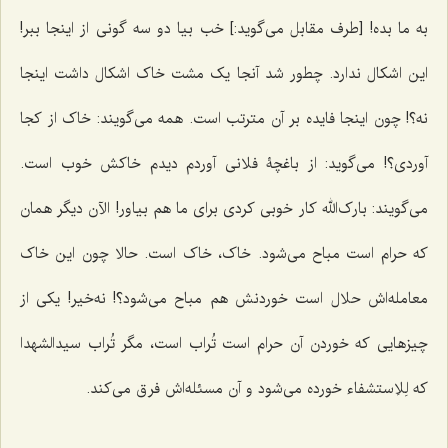
به ما بده! [طرف مقابل می‌گوید:] خب بیا دو سه گونى از اینجا ببر!
این اشکال ندارد. چطور شد آنجا یک مشت خاک اشکال داشت اینجا
نه؟! چون اینجا فایده بر آن مترتب است. همه مى‌گویند: خاک از کجا
آوردی؟! مى‌گوید: از باغچۀ فلانى آوردم دیدم خاکش خوب است.
می‌گویند: بارک‌الله کار خوبی کردى براى ما هم بیاور! الآن دیگر همان
که حرام است مباح مى‌شود. خاک، خاک است. حالا چون این خاک
معامله‌اش حلال است خوردنش هم مباح مى‌شود؟! نه‌خیر! یکى از
چیزهایى که خوردن آن حرام است تُراب است، مگر تُراب سیدالشهدا
که لِلاِستشفاء خورده می‌شود و آن مسئله‌اش فرق مى‌کند.