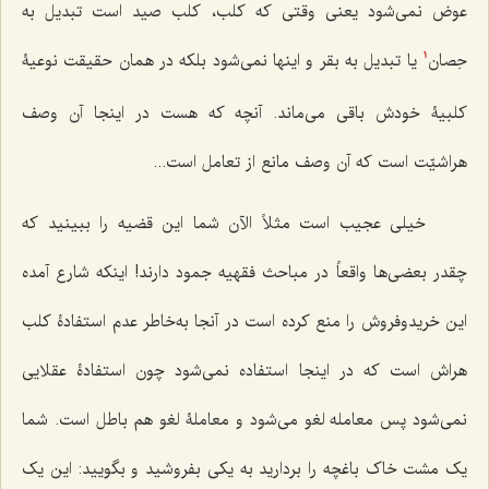
عوض نمى‌شود یعنى وقتى که کلب، کلب صید است تبدیل به
حِصان
یا تبدیل به بقر و اینها نمى‌شود بلکه در همان حقیقت نوعیۀ
1
کلبیۀ خودش باقى مى‌ماند. آنچه که هست در اینجا آن وصف‌
هراشیّت است که آن وصف مانع از تعامل است...
خیلى عجیب است مثلاً الآن شما این قضیه را ببینید که
چقدر بعضی‌ها واقعاً در مباحث فقهیه جمود دارند! اینکه شارع آمده
این خریدوفروش را منع کرده است در آنجا به‌خاطر عدم استفادۀ کلب
هراش است که در اینجا استفاده نمى‌شود چون استفادۀ عقلایى
نمى‌شود پس معامله لغو مى‌شود و معاملۀ لغو هم باطل است. شما
یک مشت خاک باغچه را بردارید به یکى بفروشید و بگویید: این یک