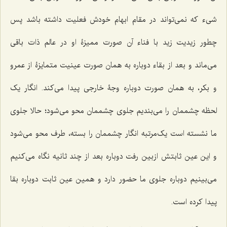
شی‌ء که نمى‌تواند در مقام ابهام خودش فعلیت داشته باشد پس
چطور زیدیت زید با فناء آن صورت ممیزۀ او در عالم ذات باقى
مى‌ماند و بعد از بقاء دوباره به همان صورت عینیت متمایزۀ از عمرو
و بکر، به همان صورت دوباره وجۀ خارجى پیدا مى‌کند. انگار یک
لحظه چشممان را مى‌بندیم جلوى چشممان محو مى‌شود؛ حالا جلوى
ما نشسته است یک‌مرتبه انگار چشممان را بسته، طرف محو مى‌شود
و این عین ثابتش ازبین رفت دوباره بعد از چند ثانیه نگاه مى‌کنیم
مى‌بینیم دوباره جلوى ما حضور دارد و همین عین ثابت دوباره بقا
پیدا کرده است.