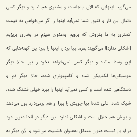
مى‌گوید: اینهایى که الآن اینجاست و مشترى هم ندارد و دیگر کسى
دنبال این تار و تنبور شما نمى‌آید اینها را اگر مى‌خواهى به قیمت
کمترى به ما بفروش که برویم به‌عنوان هیزم در بخارى بریزیم
[اشکالى ندارد]! مى‌گوید: بفرما بیا بردار، اینها را ببر؛ این کهنه‌هایى که
این وسط مانده و دیگر کسى نمى‌خواهد بخرد را ببر. حالا دیگر
موسیقى‌ها الکتریکى شده و کامپیوترى شده، حالا دیگر دَم و
دستگاهى شده است و کسى نمى‌آید اینها را ببرد خیلى قشنگ شده،
شیک شده، عالى شده! بیا چوبش را ببر! او هم برمى‌دارد پول مى‌دهد
و پولش هم حلال است و اشکالى ندارد. این دیگر در آنجا عنوان عود
بر او بار نیست عنوان متبدّل به‌عنوان خشبیت مى‌شود و الآن دیگر به