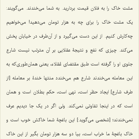
مشت خاک را به فلان قیمت بردارید. به شما مى‌خندند. مى‌گویند:
یک مشت خاک را براى چه به هزار تومان مى‌دهید! مى‌خواهیم
چه‌کارش کنیم. از این دست مى‌گیرد و از آن‌طرف در خیابان پخش
مى‌کند. چیزى که نفع و نتیجۀ عقلایى بر آن مترتب نیست شارع
جلوى او را گرفته است طبق مقتضاى عُقلاء، یعنى همان‌طورى‌که به
این معامله مى‌خندند شارع هم مى‌خندد منتها خندۀ بر معامله [از
طرف شارع] ایجاد حظر است، نهى است، حکم بطلان است و همان
است که در اینجا تفاوتى نمى‌کند. ولى اگر در یک جا دیدیم عرف
نمى‌خندند؛ [شخصی می‌گوید:] این باغچۀ شما خاکش خوب است و
خاک باغچۀ ما خراب است، بیا دو سه هزار تومان بگیر از این خاک