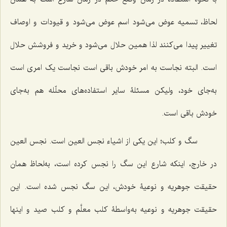
لحاظ، تسمیه عوض مى‌شود اسم عوض مى‌شود و قیودات و اوصاف
تغییر پیدا مى‌کنند لذا همین حلال مى‌شود و خرید و فروشش حلال
است. البته نجاست به امر خودش باقى است نجاست یک امرى است
به‌جاى خود، ولیکن مسئلۀ سایر استفاده‌هاى محلّله هم به‌جاى
خودش باقى است.
سگ و کلب؛ این یکى از اشیاء نجس العین است. نجس العین
در خارج، اینکه شارع این سگ را نجس کرده است، به‌لحاظ همان
حقیقت جوهریه و نوعیۀ خودش، این سگ نجس شده است. این
حقیقت جوهریه و نوعیه به‌واسطۀ کلب معلَّم و کلب صید و اینها