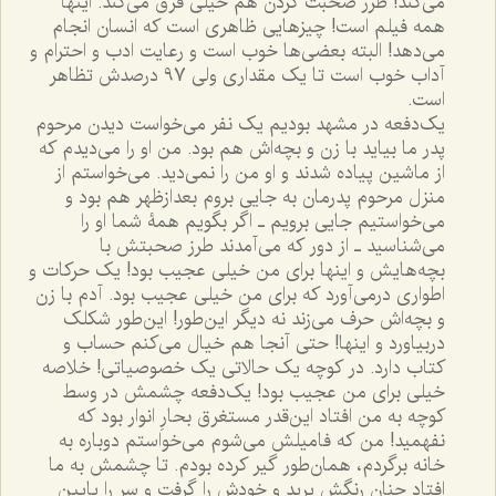
مى‌کند! طرز صحبت کردن هم خیلى فرق مى‌کند. اینها
همه فیلم است! چیزهایى ظاهرى است که انسان انجام
مى‌دهد! البته بعضى‌ها خوب است و رعایت ادب و احترام و
آداب خوب است تا یک مقداری ولى 97 درصدش تظاهر
است.
یک‌دفعه در مشهد بودیم یک نفر مى‌خواست دیدن مرحوم
پدر ما بیاید با زن و بچه‌اش هم بود. من او را مى‌دیدم که
از ماشین پیاده شدند و او من را نمى‌دید. مى‌خواستم از
منزل مرحوم پدرمان به جایى بروم بعدازظهر هم بود و
مى‌خواستیم جایى برویم ـ اگر بگویم همۀ شما او را
مى‌شناسید ـ از دور که مى‌آمدند طرز صحبتش با
بچه‌هایش و اینها براى من خیلى عجیب بود! یک حرکات و
اطوارى درمی‌آورد که براى من خیلى عجیب بود. آدم با زن
و بچه‌اش حرف مى‌زند نه دیگر این‌طور! این‌طور شکلک
دربیاورد و اینها! حتى آنجا هم خیال مى‌کنم حساب و
کتاب دارد. در کوچه یک حالاتى یک خصوصیاتى! خلاصه
خیلى براى من عجیب بود! یک‌دفعه چشمش در وسط
کوچه به من افتاد این‌قدر مستغرق بحارِ انوار بود که
نفهمید! من که فامیلش مى‌شوم مى‌خواستم دوباره به
خانه برگردم، همان‌طور گیر کرده بودم. تا چشمش به ما
افتاد چنان رنگش پرید و خودش را گرفت و سر را پایین