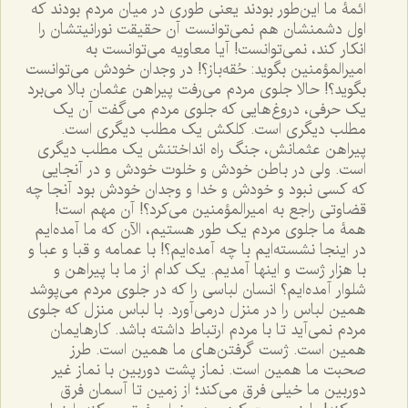
ائمۀ ما این‌طور بودند یعنى طورى در میان مردم بودند که
اول دشمنشان هم نمى‌توانست آن حقیقت نورانیتشان را
انکار کند، نمى‌توانست! آیا معاویه مى‌توانست به
امیرالمؤمنین بگوید: حُقه‌باز؟! در وجدان خودش مى‌توانست
بگوید؟! حالا جلوى مردم مى‌رفت پیراهن عثمان بالا مى‌برد
یک حرفی، دروغ‌هایی که جلوى مردم می‌گفت آن یک
مطلب دیگری است. کلکش یک مطلب دیگری است.
پیراهن عثمانش، جنگ راه انداختنش یک مطلب دیگرى
است. ولی در باطن خودش و خلوت خودش و در آنجایى
که کسى نبود و خودش و خدا و وجدان خودش بود آنجا چه
قضاوتى راجع به امیرالمؤمنین مى‌کرد؟! آن مهم است!
همۀ ما جلوى مردم یک طور هستیم، الآن که ما آمده‌ایم
در اینجا نشسته‌ایم با چه آمده‌ایم؟! با عمامه و قبا و عبا و
با هزار ژست و اینها آمدیم. یک کدام از ما با پیراهن و
شلوار آمده‌ایم؟ انسان لباسى را که در جلوی مردم مى‌پوشد
همین لباس را در منزل درمى‌آورد. با لباس منزل که جلوى
مردم نمى‌آید تا با مردم ارتباط داشته باشد. کارهایمان
همین است. ژست گرفتن‌های ما همین است. طرز
صحبت ما همین است. نماز پشت دوربین با نماز غیر
دوربین ما خیلى فرق مى‌کند؛ از زمین تا آسمان فرق