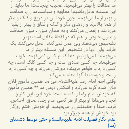
ما صداقت را بهتر مى‌فهمید. عجیب اینجاست! ما نباید از
این مسئله غافل باشیم! معاویه و سیاست‌مداران، صداقت
را بهتر از ما مى‌فهمند چون خودشان در دروغ و کلک و مکر
از همه بالاترند و راه‌هاى مکر و کلک و نفاق را بهتر از بقیه
مى‌دانند و إعمال مى‌کنند و به همان میزان، میزان صداقت
و میزان خلوص را هم که در نقطۀ مقابل است بهتر
تشخیص مى‌دهند ولی عمل نمى‌کنند. عمل نمی‌کنند یک
طرف، ولى آنها در تشخیص این مسئله بهتر از ما
مى‌فهمند! نمى‌توانیم ادعا کنیم کسى نمى‌فهمد. خوب
مى‌فهمند چه کسى صادق است و چه کسى کلک است، چه
کسى دارد با ظواهر فریبنده دورشان مى‌زند و چه کسى دارد
راست و درست با آنها معامله مى‌کند.
وقتى اسم امام رضا علیه‌السّلام مى‌آمد همین مأمون فلان
فلان شده گریه مى‌کرد و اشکش درمى‌آمد.** همین مأمون
که خودش امام رضا را کشته است! خود این، این کار را
انجام مى‌داد! او بهتر از هر کسى امام رضا، صدق، اخلاص،
قرب، صفا و حقیقتش را مى‌فهمید. او خودش ختم روزگار
بود خودش از همه‌ چیزتر بود.
عدم انکار فضیلت ائمه علیهم‌السلام حتی توسط دشمنان
(ت)