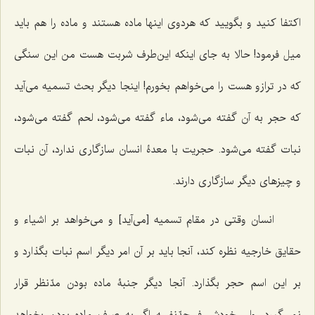
اکتفا کنید و بگویید که هردوى اینها ماده هستند و ماده را هم باید
میل فرمود! حالا به جاى اینکه این‌طرف شربت هست من این سنگى
که در ترازو هست را مى‌خواهم بخورم! اینجا دیگر بحث تسمیه مى‌آید
که حجر به آن گفته می‌شود، ماء گفته مى‌شود، لحم گفته مى‌شود،
نبات گفته مى‌شود. حجریت با معدۀ انسان سازگاری ندارد، آن نبات
و چیزهاى دیگر سازگارى دارند.
انسان وقتى در مقام تسمیه [می‌آید] و مى‌خواهد بر اشیاء و
حقایق خارجیه نظره کند، آنجا باید بر آن امر دیگر اسم نبات بگذارد و
بر این اسم حجر بگذارد. آنجا دیگر جنبۀ ماده بودن مدّنظر قرار