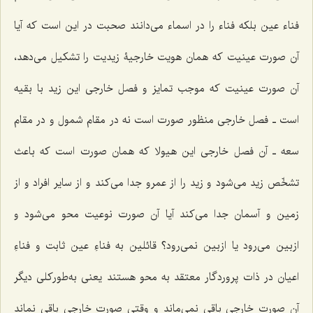
فناء عین بلکه فناء را در اسماء مى‌دانند صحبت در این است که آیا
آن صورت عینیت که همان هویت خارجیۀ زیدیت را تشکیل مى‌دهد،
آن صورت عینیت که موجب تمایز و فصل خارجى این زید با بقیه
است ـ فصل خارجى منظور صورت است نه در مقام شمول و در مقام
سعه ـ آن فصل خارجى این هیولا که همان صورت است که باعث
تشخّص زید مى‌شود و زید را از عمرو جدا مى‌کند و از سایر افراد و از
زمین و آسمان جدا مى‌کند آیا آن صورت نوعیت محو مى‌شود و
ازبین مى‌رود یا ازبین نمى‌رود؟ قائلین به فناءِ عین ثابت و فناءِ
اعیان در ذات پروردگار معتقد به محو هستند یعنى به‌طورکلى دیگر
آن صورت خارجى باقى نمى‌ماند و وقتى صورت خارجى باقى نماند