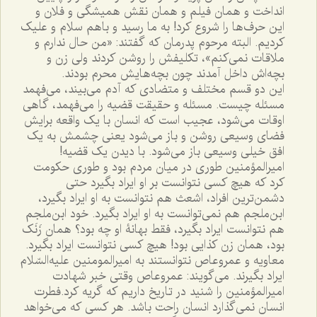
انداخت و همان فیلم و همان نقش همیشگى و فلان و
این حرف‌ها را شروع کرد! به ما رسید و باهم سلام و علیک
کردیم. البته مرحوم پدرمان که گفتند: «من حال ندارم و
ملاقات نمى‌کنم»، تکلیفش را روشن کردند ولى زن و
بچه‌اش داخل آمدند چون بچه‌هایش محرم بودند.
این دو قسم مختلف و متضادى که آدم می‌بیند، مى‌فهمد
مسئله چیست. مسئله و حقیقت قضیه را مى‌فهمد، گاهى
اوقات مى‌شود، عجیب است که انسان با یک واقعه برایش
فضاى وسیعى روشن و باز مى‌شود یعنى چشمش به یک
افق خیلى وسیعى باز مى‌شود. با دیدن یک قضیه!
امیرالمؤمنین طورى در میان مردم بود و طورى حکومت
کرد که هیچ کسی نتوانست بر او ایراد بگیرد حتى
دشمن‌ترین افراد، اشعث هم نتوانست به او ایراد بگیرد،
ابن‌ملجم هم نمى‌توانست به او ایراد بگیرد. خود ابن‌ملجم
هم نتوانست ایراد بگیرد، فقط بهانۀ او چه بود؟ همان زَنَک
بود، همان زن کذایى بود! هیچ کسی نتوانست ایراد بگیرد.
معاویه و عمروعاص نتوانستند به امیرالمومنین علیه‌السّلام
ایراد بگیرند. مى‌گویند: عمروعاص وقتى خبر شهادت
امیرالمؤمنین را شنید در تاریخ داریم که گریه کرد.فطرت
انسان نمى‌گذارد انسان راحت باشد. هر کسی که مى‌خواهد