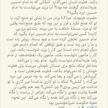
باشد، فطرت انسان نمى‌گذارد. اشکالى که به امام حسین
علیه‌السّلام گرفتند چه بود؟! آیا یزید مى‌توانست به امام
حسین ایراد بگیرد؟!
حضرت فرمودند: مَردَک! برادر من با باباى تو صلح کرد، با
تو که صلح نکرد و قرار بر این بود که طبق صلح‌نامه وقتى
که او مُرد، مسئلۀ خلافت به من برسد. بلندشو برو پى
کارت! کسی نمى‌توانست به امام حسین ایراد بگیرد که
امام حسین تخطی کرده است و عهد بسته، زیرش زده است
و ما را دور زده است و طبق توافقى که انجام دادیم طور
دیگر انجام داده است! این کار را یزید نتوانست بکند، این
کار را مأمون نتوانست بکند، مأمون یک نقطه‌ضعف از امام
رضا علیه‌السّلام نتوانست بگیرد. امام رضا را مى‌کشد
به‌خاطر اینکه مانع براى مسائل خودش مى‌بیند ولى فطرت
خودش را که نمى‌تواند بکشد، فطرت همراهش است و
گریبانش را مى‌گیرد و رها نمى‌کند. به چه جرمى ‌این مرد
بی‌گناه را کشتی؟! اینکه با تو کارى نداشت! این کارى با تو
نداشت چرا ازبین بردی؟! چرا کشتی؟! بعد هم وقتى آن
قضیۀ ولایت عهدى را نگاه مى‌کند إعراض از ریاست را نگاه
مى‌کند چه را نگاه مى‌کند همه را نگاه مى‌کند. این نحوه،
نحوۀ حکومت امیرالمؤمنین بود.