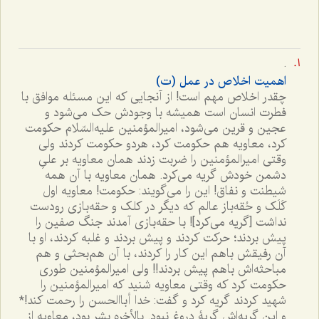
.
اهمیت اخلاص در عمل (ت)
چقدر اخلاص مهم است! از آنجایى که این مسئله موافق با
فطرت انسان است همیشه با وجودش حک مى‌شود و
عجین و قرین مى‌شود، امیرالمؤمنین علیه‌السّلام حکومت
کرد، معاویه هم حکومت کرد، هردو حکومت کردند ولى
وقتى امیرالمؤمنین را ضربت زدند همان معاویه بر علىِ
دشمن خودش گریه مى‌کرد. همان معاویه با آن همه
شیطنت و نفاق! این را مى‌گویند: حکومت! معاویه اول
کَلَک و حُقه‌باز عالم که دیگر در کلک و حقه‌بازى رودست
نداشت [گریه می‌کرد]! با حقه‌بازى آمدند جنگ صفین را
پیش بردند؛ حرکت کردند و پیش بردند و غلبه کردند، او با
آن رفیقش باهم این کار را کردند، با آن هم‌بحثی و هم
مباحثه‌اش باهم پیش بردند!! ولى امیرالمؤمنین طورى
حکومت کرد که وقتى معاویه شنید که امیرالمؤمنین را
شهید کردند گریه کرد و گفت: خدا أباالحسن را رحمت کند!*
و این گریه‌اش گریۀ دروغ نبود. بالأخره بشر بود، معاویه از