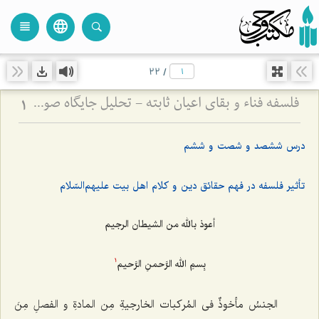
language
view_headline
close
search
22
/
فلسفه فناء و بقای اعیان ثابته - تحلیل جایگاه صورت نوعیه در سیر تکاملی انسان
1
درس ششصد و شصت و ششم
تأثیر فلسفه در فهم حقائق دین و کلام اهل بیت علیهم‌السّلام
أعوذ بالله من الشیطان الرجیم
بِسمِ الله الرَّحمنِ الرَّحیم‌
1
الجنسُ مأخوذٌ فى المُرکبات الخارجیةِ مِن المادةِ و الفصلِ مِنَ