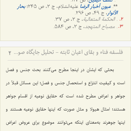
*.
كشف الیقین
، ص 117.
**.
عیون أخبار الرضا
علیه‌السّلام، ج ‌2، ص 245؛
بحار
الأنوار
، ج ‌49، ص 296.
.
الحکمة المتعالیة
، ج 2، ص 37.
.
مصباح المتهجد
، ج 2، ص 584.
فلسفه فناء و بقای اعیان ثابته - تحلیل جایگاه صورت نوعیه در سیر تکاملی انسان
2
بحثى که ایشان در اینجا مطرح مى‌کنند بحث جنس و فصل
است و کیفیت انتزاع و استحصال جنس و فصل؛ این مسائل قبلاً در
جواهر و اعراض مطرح شده است که حقایق نوعیه از اقسام جواهر
هستند؛ امثال هیولا و مثل صورت که اینها حقایق نوعیه هستند و
اینها جوهرند به‌معناى اینکه مى‌توانند موضوع براى عروض اعراض