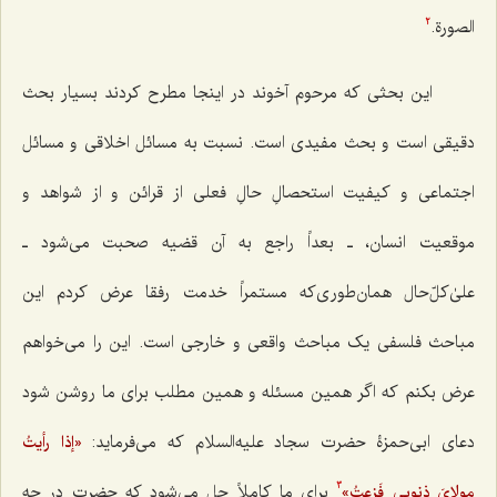
الصورة.
2
این بحثى که مرحوم آخوند در اینجا مطرح کردند بسیار بحث
دقیقى است و بحث مفیدى است. نسبت به مسائل اخلاقى و مسائل
اجتماعى و کیفیت استحصالِ حالِ فعلى از قرائن و از شواهد و
موقعیت انسان، ـ بعداً راجع به آن قضیه صحبت مى‌شود ـ
علىٰ‌کلّ‌حال همان‌طورى‌که مستمراً خدمت رفقا عرض کردم این
مباحث فلسفى یک مباحث واقعى و خارجى است. این را مى‌خواهم
عرض بکنم که اگر همین مسئله و همین مطلب براى ما روشن شود
دعاى ابى‌حمزۀ حضرت سجاد علیه‌السلام که مى‌فرماید:
«إذا رأیتُ
براى ما کاملاً حل مى‌شود که حضرت در چه
مولاىَ ذنوبى فَزِعتُ»
3