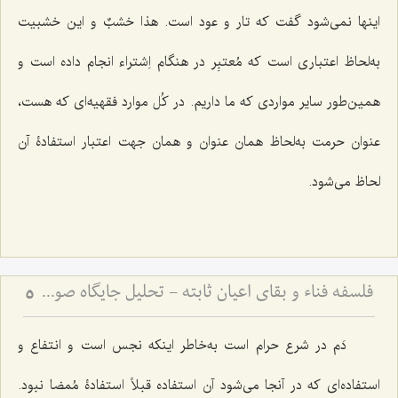
اینها نمى‌شود گفت که تار و عود است.
هذا خشبٌ
و این خشبیت
به‌لحاظ اعتبارى است که مُعتبِر در هنگام اِشتراء انجام داده است و
همین‌طور سایر مواردى که ما داریم. در کُل موارد فقهیه‌ای که هست،
عنوان حرمت به‌لحاظ همان عنوان و همان جهت اعتبار استفادۀ آن
لحاظ مى‌شود.
فلسفه فناء و بقای اعیان ثابته - تحلیل جایگاه صورت نوعیه در سیر تکاملی انسان
5
دَم در شرع حرام است به‌خاطر اینکه نجس است و انتفاع و
استفاده‌اى که در آنجا مى‌شود آن استفاده قبلاً استفادۀ مُمضا نبود.