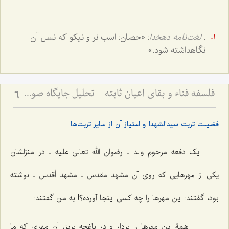
.
لغت‌نامه دهخدا
: «حصان: اسب نر و نیكو كه نسل آن
نگاهداشته شود.»
فلسفه فناء و بقای اعیان ثابته - تحلیل جایگاه صورت نوعیه در سیر تکاملی انسان
6
فضیلت تربت سیدالشهدا و امتیاز آن از سایر تربت‌ها
یک دفعه مرحوم والد ـ رضوان الله تعالی علیه ـ در منزلشان
یکى از مهرهایى که روی آن مشهد مقدس ـ مشهد أقدس ـ نوشته
بود، گفتند: این مهرها را چه کسى اینجا آورده؟! به من گفتند:
همۀ این مهرها را بردار و در باغچه بریز، آن مهرى که ما