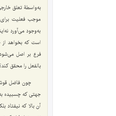
به‌واسطۀ تعلق خارج
موجب فعلیت براى ن
به‌وجود مى‌آورد نه
است که بخواهد از ج
فرع بر اصل مى‌شو
بالفعل را محقق کند؟
چون فاضل قوشچى
جهتى که چسبیده به
آن بالا که نیفتاد ب