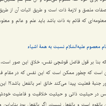
فات ملصق و لازمۀ ذات است و طریق اثبات آن از طریق 
ومه‌اى که قائم به ذات باشد باید علم و عالم و معلو
ام معصوم علیه‌السّلام نسبت به همۀ اشیاء
که بنا بر قول فاضل قوشچى نفس، خلاقِ این صور است، 
این است که چطور ممکن است که این نفس که در مقام ف
 جنبۀ فعلیت پیدا مى‌کند خالق امر بالفعل باشد؟! ای
نفس در حیثیت ذاتى و حیثیت خلاقیت و فاعلیت خودش ب
القوه است و بالفعل نیست، اگر بالفعل بود بنابراین