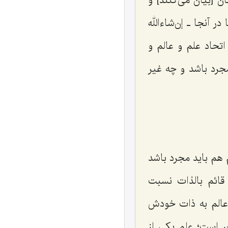
ن [بیان مى‌کنند] و
 آنجا ـ إن‌شاءالله
اتحاد علم و عالم و
جرد باشد و چه غیر
 هم باید مجرد باشد
 قائم بالذات نسبت
 عالم به ذات خودش
ر است؛ علم یکى از