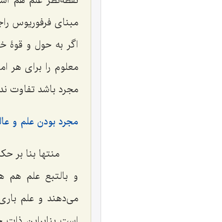
نقطه‌نظر علم هم است
مبناى فرفوریوس راجع
اگر به حول و قوۀ خد
معلوم را براى هر ا
مجرد باشد تفاوت ندا
مجرد بودن علم و عا
منتها بنا بر ح
و بالتبع علم هم هم
مى‌دهند و علم بارى
است بنابراین ذات خ