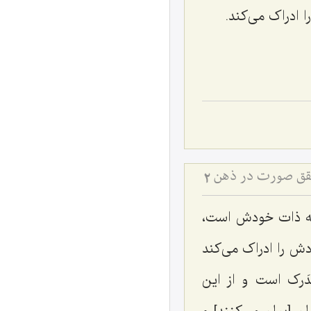
ادراک مى‌کند.
تحقق صورت در ذهن
2
به ذات خودش است،
ش را ادراک مى‌کند
َرک است و از این