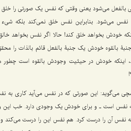
ى بالفعل مى‌شود یعنى وقتى که نفس یک صورتى را خلق
فس مى‌شود. بنابراین نفس خلق نمى‌کند بلکه شىء 
‌اینکه خودش بخواهد خلق کند! حالا اگر نفس بخواهد خال
نبۀ بالقوه خودش یک جنبۀ بالفعل قائم بالذات را محق
د، اینکه خودش در حیثیت وجودش بالقوه است چطور 
!
 مى‌گوید: این صورتى که در نفس مى‌آید کارى به نفس 
 نفس است ـ و براى خودش یک وجودى دارد. خب این وجود
لکه نفس آن را درست کرد. هم نفس این را درست مى‌کند و