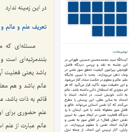
در این زمینه ندارد.
361
360
359
358
357
366
365
364
363
362
تعریف علم و عالم و 
369
368
367
مسئله‌ای که م
توضیحات
بلندمرتبه‌ای است 
آیت‌الله سید محمدمحسن حسینی طهرانی در
این جلسه به نقد و بررسی دیدگاه فاضل
قوشچی پیرامون کیفیت تحقق صور علمی در
باشد یعنى فعلیت آن 
وعاء ذهن می‌پردازند. بحث با تبیین جایگاه
علم، عالم و معلوم در حکمت مشاء آغاز می‌شود
عالم باشد و هم معل
و این حقیقت مورد تأکید قرار می‌گیرد که هر
امر مجردی که استقلال ذاتی داشته باشد، عالم
به ذات خویش است. در ادامه، استاد با
قائم به ذات باشد، 
استناد به مبانی عقلی، این پرسش را مطرح
می‌کنند که آیا نفس انسانی می‌تواند خالق و
فاعلِ صور معقوله باشد یا خیر. ایشان با ردِ
علم حضورى براى او 
دیدگاهِ فاعلیتِ نفس در ایجاد صور، به تبیین
نقش «عقل فعال» در القای صور به نفس و
عالم عبارت از علم 
فرآیند اتحاد نفس با معلوم می‌پردازند. در
پایان، آثار تربیتی این اتحاد، از جمله تنزل