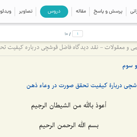
close
search
نی
پرسش و پاسخ
مقاله
دروس
تصاویر
ویدئو
/
10
لمی و معقولات - نقد دیدگاه فاضل قوشچی درباره کیفیت 
 سوم
وشچى دربارۀ کیفیت تحقق صورت در وعاء ذهن
أعوذ بالله من الشیطان الرجیم
بسم الله الرحمن الرحیم‌