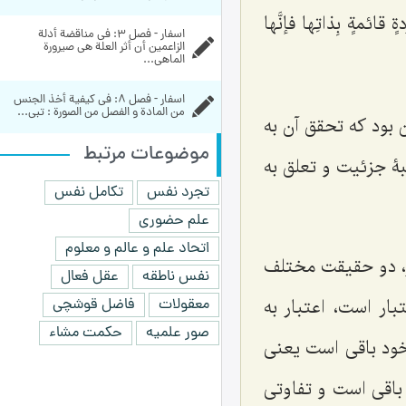
قائمةٍ بِذاتِها فإنَّها
اسفار - فصل 3: في مناقضة أدلة 
الزاعمين أن أثر العلة هي صيرورة 
الماهي...
اسفار - فصل 8: في كيفية أخذ الجنس 
من المادة و الفصل من الصورة : تبی...
بود که تحقق آن به
موضوعات مرتبط
بۀ جزئیت و تعلق به
تجرد نفس
تکامل نفس
علم حضوری
اتحاد علم و عالم و معلوم
مر، دو حقیقت مختلف
نفس ناطقه
عقل فعال
ار است، اعتبار به
معقولات
فاضل قوشچی
صور علمیه
حکمت مشاء
 خود باقى است یعنى
باقى است و تفاوتى