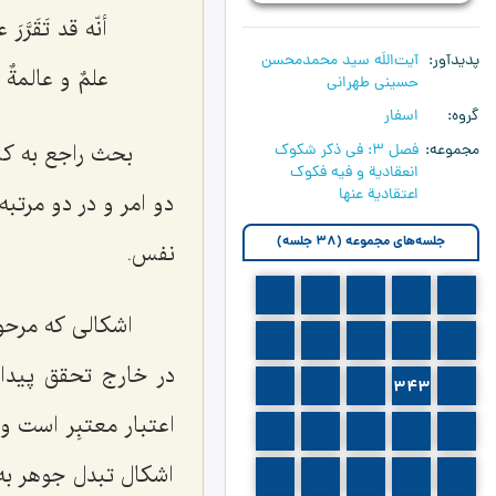
أنّه قد تَقَرَّ
پدیدآور
آیت‌اللَه سید محمدمحسن
علمٌ و عالمةٌ ب
حسینی طهرانی
گروه
اسفار
بحث راجع به کل
مجموعه
فصل 3: في ذكر شكوك
انعقادية و فيه فكوك
اعتقادية عنها
دو امر و در دو مرتب
جلسه‌های مجموعه (38 جلسه)
نفس.
336
335
334
333
332
اشکالى که مرحوم
341
340
339
338
337
در خارج تحقق پیدا 
346
345
344
343
342
اعتبار معتبِر است و
351
350
349
348
347
اشکال تبدل جوهر به
356
355
354
353
352