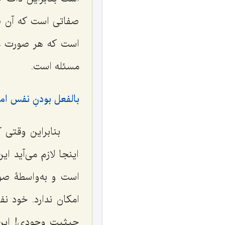
صفاتى است که آن ص
است که هر صورت معل
مسئله است.
بالفعل بودنِ نفس ام
بنابراین وقتى 
اینجا لازم مى‌آید 
است و به‌واسطۀ صور
امکان ندارد. خود 
حیثیت وجودى! این ب