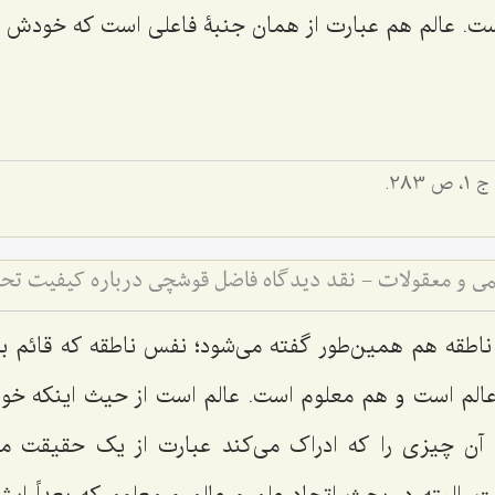
ت. عالم هم عبارت از همان جنبۀ فاعلى است که خودش را 
 1، ص 283.
لمی و معقولات - نقد دیدگاه فاضل قوشچی درباره کیفیت 
اطقه هم همین‌طور گفته مى‌شود؛ نفس ناطقه که قائم 
لم است و هم معلوم است. عالم‌ است از حیث اینکه خود
ن چیزى را که ادراک مى‌کند عبارت از یک حقیقت مد