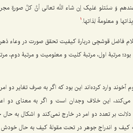
رَ عندهم وَ سَنَتلو عَلیک إن شاء الله تعالى أنَّ کلَّ صورةٍ مجردةٍ 
ِذاتها و معلومةٌ لِذاتها.
1
ام فاضل قوشچى دربارۀ کیفیت تحقق صورت در وعاء ذهن 
ه بود؛ مرتبۀ اول، مرتبۀ کلیت و معلومیت و مرتبۀ دوم، مرت
 آخوند وارد کرده‌اند این بود که اگر به صرف تغایر دو ا
مى‌کند، این خلاف وجدان است و اگر به معناى دو اعتب
 دلالت بر تعدد دو امر در خارج نمى‌کند و اشکال به حال
 کیف و اندراج جوهر در تحت مقولۀ کیف به حال خودش 