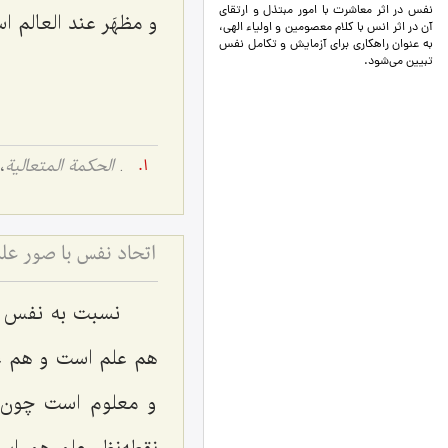
نفس در اثر معاشرت با امور مبتذل و ارتقای
و مظهَر
عند العالم
اس
آن در اثر انس با کلام معصومین و اولیاء الهی،
به عنوان راهکاری برای آزمایش و تکامل نفس
تبیین می‌شود.
.
الحکمة المتعالیة
، ج
اتحاد نفس با صور ع
نسبت به نفس ن
هم علم است و هم عا
و معلوم است چون آ