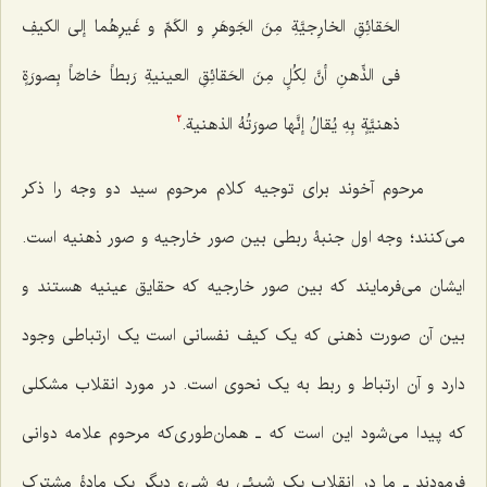
الحَقائِقِ الخارِجیَّةِ مِنَ الجَوهَرِ و الکَمِّ و غَیرِهُما إلى الکیفِ
فی الذِّهنِ أنَّ لِکُلٍ مِنَ الحَقائِقِ العینیةِ رَبطاً خاصّاً بِصورَةٍ
ذهنیَّةٍ بِهِ یُقالُ إنَّها صورَتُهُ الذهنیة.
2
مرحوم آخوند برای توجیه کلام مرحوم سید دو وجه را ذکر
می‌کنند؛ وجه اول جنبۀ ربطی بین صور خارجیه و صور ذهنیه است.
ایشان می‌فرمایند که بین صور خارجیه که حقایق عینیه هستند و
بین آن صورت ذهنی که یک کیف نفسانی است یک ارتباطی وجود
دارد و آن ارتباط و ربط به یک نحوی است. در مورد انقلاب مشکلی
که پیدا می‌شود این است که ـ همان‌طوری‌که مرحوم علامه دوانی
فرمودند ـ ما در انقلاب یک شیئی به شیء دیگر یک مادۀ مشترک