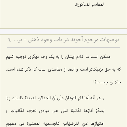
المفاسدِ المَذکورَةِ.
توجیهات مرحوم آخوند در باب وجود ذهنی - بررسی دیدگاه سید میرداماد و نقد نظریه انقلاب حقایق
6
ممکن
است ما کلام ایشان را به یک وجه دیگری توجیه کنیم
که به حق نزدیک‌تر است و ابعد از مفاسدی است که ذکر شده است.
حالا آن چیست؟!
و هو أنَّه لَمّا قامَ البُرهانُ عَلَى أنَّ لِلحَقائِقِ العینیَةِ ذاتیات بِها
یَصدُرُ آثارُها الذّاتیَةُ التی هی مَبادی تَعرُّفِ الذّاتیاتِ و
امتیازِها عَنِ العَرَضیّاتِ کالجسمیة المعتبرة فی مفهوم