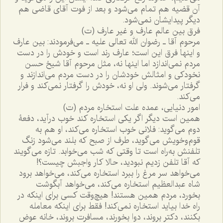
آن قضیه هم تمام می‌شود و بعد از فوت آقای قاضی هم
دیگر پیدایشان نمی‌شود.
فرق بین عالم عارف و غیر عارف (ت)
مرحوم آقا ـ رضوان الله تعالی علیه ـ می‌فرمودند: بین عارف
و اینها فرق این است؛ عارف رند است و خودش را در دست
مردم نمی‌اندازد اما اینها نه، مثل مرحوم آقا شیخ حسن
نخودکی و امثالش خودشان را در دست مردم می‌اندازند و
گرفتار می‌شوند. ولی او نه، خودش را گرفتار نمی‌کند و فرار
می‌کند.
امور دنیایی، عمده علت استخاره مردم (ت)
همین است دیگر اگر یکی استخاره کند خوب درآید، دفعۀ
دوم می‌گوید: فلانی خوب استخاره می‌کند، او هم به
قوم‌وخویش می‌گوید، طرف از صبح که بلند می‌شود زنگ
تلفنش به‌راه است تا وقتی که شب می‌خوابد. تازه می‌گویند
که آقا تلفن زدیم نبودید، حالا کار واجبش چیست؟!
می‌خواهد سر مرغ را ببرد استخاره می‌کند، می‌خواهد برود
شاه عبدالعظیم استخاره می‌کند، می‌خواهد آبگوشت
بخورد، مردم همین هستند! هیچ‌وقت کسی برای اینکه در
راه خدا بیاید استخاره نمی‌کند! فقط برای اینکه معامله
بکنند، دکتر بروند، دوا بخورند، مسافرت بروند، خانه عوض