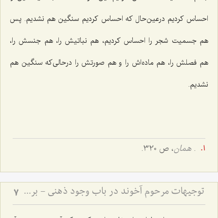
احساس کردیم درعین‌حال که احساس کردیم سنگین هم نشدیم. پس
هم جسمیت شجر را احساس کردیم، هم نباتیش را، هم جنسش را،
هم فصلش را، هم ماده‌اش را و هم صورتش را درحالی‌که سنگین هم
نشدیم.
.
همان
، ص 320.
توجیهات مرحوم آخوند در باب وجود ذهنی - بررسی دیدگاه سید میرداماد و نقد نظریه انقلاب حقایق
7