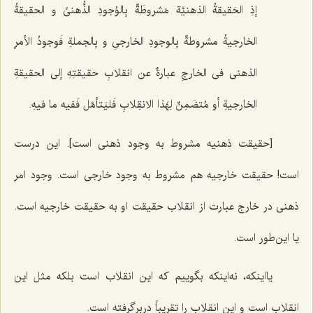
إذِ الحَقیقةُ الذهنیَّة مَشروطَةٌ بِالوُجودِ الذُّهنیِّ و
الحقیقةُ
الخارجیةُ مشروطةٌ بِالوجودِ الخارجیِ و بِالجملةِ فَوجودُ الأمرِ
الذهنی فی الخارجِ عبارةٌ عن انقلابِ حقیقتِهِ إلى الحقیقةِ
الخارجیةِ أو مُتضَمِنٌ لِهَذا الانقِلابِ فَلیَتأمَّل فَفیه ما فیهِ.
[حقیقت ذهنیه مشروط به وجود ذهنی است].
این درست
است! حقیقت خارجیه هم مشروط به وجود خارجی است. وجود امر
ذهنی در خارج عبارت از انقلاب حقیقت او به حقیقت خارجیه است.
یا این‌طور است.
یااینکه، نه‌اینکه بگوییم که این انقلاب است بلکه مثل این
انقلاب است و این انقلاب را تقریباً دربرگرفته است.