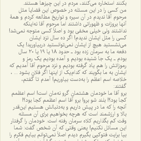
بکنند استخاره می‌کنند، مردم در این چیزها هستند.
من کسی را در این مسئله در خصوص این قضایا مثل
مرحوم آقا ندیدم در آن سیره و تواریخ مطالعه کردم و همۀ
آنها بروزات و ظهوراتی داشتند اما مرحوم آقا نه‌اینکه
نداشتند ولی خیلی مخفی بود و اصلاً کسی متوجه نمی‌شد!
کسی را مثل ایشان ندیدم! اگر ده سال نزد ایشان
می‌نشستید هیچ از ایشان نمی‌توانستید دربیاورید! یک
دفعه ما به سرمان زده بود ـ حدود 18 یا 19 یا 20 سال
بودم ـ یک جا شنیده بودیم و آمده بودیم یک رمز و
رموزاتش را هم یاد گرفته بودیم و نزد مرحوم آقا آمدیم که
ایشان به ما بگویند که کدام‌یک از اینها اگر فلان بشود ... ،
خلاصه اسم اعظم را به‌دست بیاوریم! آمدم تا گفتم،
گفتند:
برو آقا ما خودمان هشتمان گرو نه‌مان است! اسم اعظمم
کجا بود؟! بلند شو برو! برو آقا اسم اعظمم کجا بود؟!
آنچه را که ما در پیش داریم و به‌دنبالش هستیم این‌قدر
بالا و ارزشمند است که هرچه بخواهیم برای آن مسئله
وقت کم بگذاریم کلاه سرمان رفته است. خودمان را گرفتار
این مسائل نکنیم! یعنی وقتی که آن شخص گفت: شما
بیا برایت فتوکپی بگیرم دیدم اصلاً نمی‌توانم بیایم فکرم را