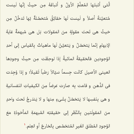
الَّتی أثبَتَها المُعلِّمُ الأولُ و أتباعُهُ مِن حیثُ إنَّها لَیسَت
مُتعیِّنةً أصلاً و لَیسَت لَها حَقائِقُ مُتحَصِّلةٌ بّها تَدخُلُ مِن
حَیثُ هی تَحتَ مَقولةٍ منَ المَقولات بَل هی مُبهمَةٌ غایةَ
الإبهامِ إنّما یَتحَصَّلُ و یَتعیَّنُ لَها ماهیاتٌ بِالقیاسِ إلى أحدِ
الوُجودین فالحَقیقةُ المائیةُ إذا لوحِظَت مِن حیثُ وجودِها
العینی الأصیل کانَت جِسماً سَیّالاً رَطباً ثَقیلاً؛ و إذا وُجِدَت
فی الذِّهن و قامَت بِه صارَت عَرضاً مِنَ الکیفیاتِ النَفسانیةِ
و هی بِنَفسِها لا یَتحَصَّلُ بِشَی‌ءٍ مِنها و لا یَندَرجُ تَحتَ واحدٍ
منَ المَقولَتین بِالنَّظَرِ إلى حَقیقتِه المُبهمَةِ المَأخوذةِ مَعَ
الوُجودِ المُطلقِ الغَیرِ المُتخصِّصِ بِالخارجّ أوِ العِلم.
1