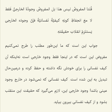
قُلنا المفروضُ لیسَ هذا بَل المفروضُ وجودُهُ الخارجیُّ فَقط
لا معَ انحِفاظِ کونِهِ کیفیَّةً نَفسانیَّةً فإنَّ وجودَه الخارجی
یَستلزِمُ انقلابَ حقیقَتهِ.
جواب این است که ما این‌طور مطلب را طرح نمی‌کنیم
مفروض این است که در اینجا فقط وجود خارجی است نه‌اینکه آن
کیف نفسانی را برای خودش نگه داشته و حفظ کرده و درعین‌حال
تبدیل به این شده است. کیف نفسانی که نمی‌شود در خارج وجود
عینی باشد! وجود خارجی این، لازم می‌گیرد که حقیقت این منقلب
بشود و از کیف نفسانی بیرون بیاید.