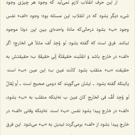
از این حرف انقلاب لازم نمی‌آید که وجود هر چیزی وجود
شیء دیگر بشود که در انقلاب این مسئله بود؛ وجود «الف» نفس
وجود «ب» بشود درحالی‌که مادۀ واحد‌ه‌ای بین این دوتا موجود
نباشد. فرق است که گفته بشود:
لَو وُجِدَ ألف مثلاً فی الخارجِ؛
اگر
«الف» در خارج باشد
وَ انقَلَبَت حَقیقَتُهُ إلَى حَقیقَةِ ب؛
حقیقتش به
حقیقت «ب» منقلب بشود
کانَت عَینَ ب؛
این عین «ب» است.
یااینکه گفته بشود: ـ ایشان می‌گویند که دومی صحیح است ـ
أو یُقالُ
لَو وُجِدَ ألفٌ فی الخارِجِ کانَ عَینَ ب
نه‌اینکه منقلب به «ب» بشود،
«الف» در خارج پیدا بشود نفس «ب» است. نه‌اینکه وقتی «الف» در
خارج پیدا بشود از «الف» برمی‌گردد تبدیل به «ب» ‌می‌شود. این فرق