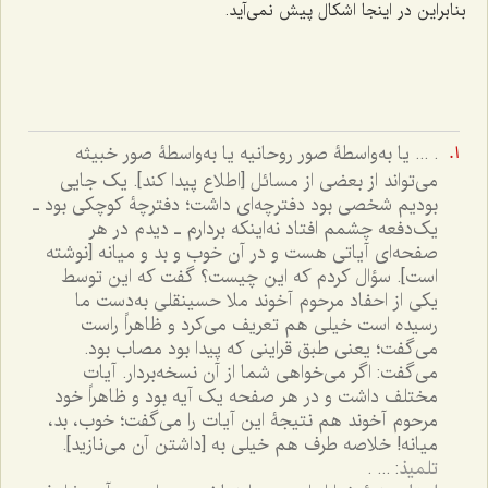
بنابراین در اینجا اشکال پیش نمی‌آید.
. ... یا به‌واسطۀ صور روحانیه یا به‌واسطۀ صور خبیثه
می‌تواند از بعضی از مسائل [اطلاع پیدا کند]. یک جایی
بودیم شخصی بود دفترچه‌ای داشت؛ دفترچۀ کوچکی بود ـ
یک‌دفعه چشمم افتاد نه‌اینکه بردارم ـ دیدم در هر
صفحه‌ای آیاتی هست و در آن خوب و بد و میانه [نوشته
است]. سؤال کردم که این چیست؟ گفت که این توسط
یکی از احفاد مرحوم آخوند ملا حسینقلی به‌دست ما
رسیده است خیلی هم تعریف می‌کرد و ظاهراً راست
می‌گفت؛ یعنی طبق قراینی که پیدا بود مصاب بود.
می‌گفت: اگر می‌خواهی شما از آن نسخه‌بردار. آیات
مختلف داشت و در هر صفحه یک آیه بود و ظاهراً خود
مرحوم آخوند هم نتیجۀ این آیات را می‌گفت؛ خوب، بد،
میانه! خلاصه طرف هم خیلی به [داشتن آن می‌نازید].
تلمیذ
: ... .