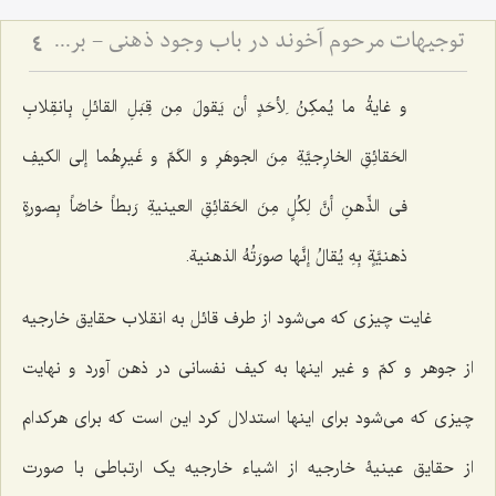
توجیهات مرحوم آخوند در باب وجود ذهنی - بررسی دیدگاه سید میرداماد و نقد نظریه انقلاب حقایق
4
و غایةُ ما یُمکِنُ لِأحَدٍ أن یَقولَ مِن قِبَلِ القائلِ بِانقِلابِ
الحَقائِقِ الخارِجیَّةِ مِنَ الجوهَرِ و الکَمِّ و غَیرِهُما إلى الکیفِ
فی الذِّهنِ أنَّ لِکُلٍ مِنَ الحَقائِقِ العینیةِ رَبطاً خاصّاً بِصورةٍ
ذهنیَّةٍ بِهِ یُقالُ إنَّها صورَتُهُ الذهنیة.
غایت چیزی که می‌‌شود از طرف قائل به انقلاب حقایق خارجیه
از جوهر و کمّ و غیر اینها به کیف نفسانی در ذهن آورد و نهایت
چیزی که می‌شود برای اینها استدلال کرد این است که برای هرکدام
از حقایق عینیۀ خارجیه از اشیاء خارجیه یک ارتباطی با صورت