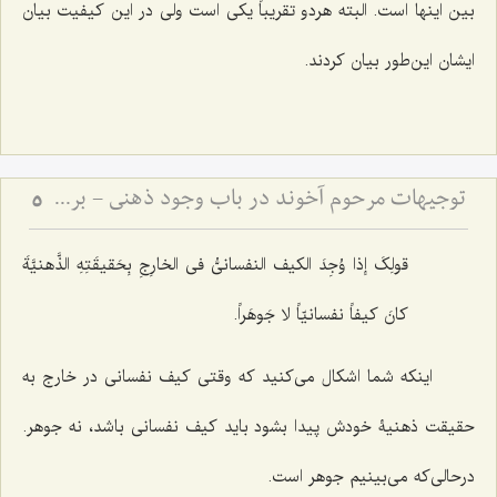
بین اینها است. البته هردو تقریباً یکی است ولی در این کیفیت بیان
ایشان این‌طور بیان کردند.
توجیهات مرحوم آخوند در باب وجود ذهنی - بررسی دیدگاه سید میرداماد و نقد نظریه انقلاب حقایق
5
قولِکَ إذا وُجِدَ الکیف النفسانیُّ فی الخارِجِ بِحَقیقَتِهِ الذَّهنیَّةَ
کانَ کیفاً نفسانیّاً لا جَوهَراً.
اینکه شما اشکال می‌کنید که وقتی کیف نفسانی در خارج به
حقیقت ذهنیۀ خودش پیدا بشود باید کیف نفسانی باشد، نه جوهر.
درحالی‌که می‌بینیم جوهر است.