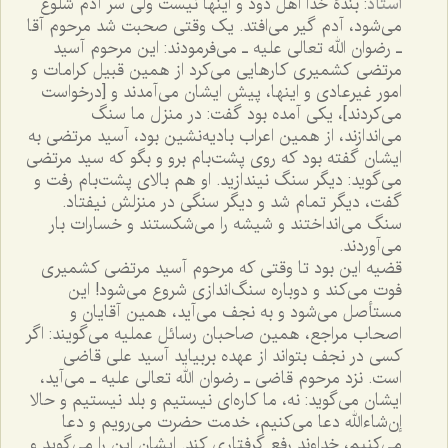
استاد
: بندۀ خدا اهل دود و اینها نیست ولی سر آدم شلوغ
می‌شود، آدم گیر می‌افتد. یک وقتی صحبت شد مرحوم آقا
ـ رضوان الله تعالی علیه ـ می‌فرمودند: این مرحوم آسید
مرتضی کشمیری کارهایی می‌کرد از همین قبیل کرامات و
امور غیرعادی و اینها، پیش ایشان می‌آمدند و [درخواست
می‌کردند]، یکی آمده بود گفت: در منزل‌ ما سنگ
می‌اندازند، از همین اعراب بادیه‌نشین بود، آسید مرتضی به
ایشان گفته بود که روی پشت‌بام برو و بگو که سید مرتضی
می‌گوید: دیگر سنگ نیندازید. او هم بالای پشت‌بام رفت و
گفت، دیگر تمام شد و دیگر سنگی در منزلش نیفتاد.
سنگ می‌انداختند و شیشه را می‌شکستند و خسارات بار
می‌آوردند.
قضیه این بود تا وقتی که مرحوم آسید مرتضی کشمیری
فوت می‌کند و دوباره سنگ‌اندازی شروع می‌شود! این
مستأصل می‌شود و به نجف می‌آید، همین آقایان و
اصحاب مراجع، همین صاحبان رسائل عملیه می‌گویند: اگر
کسی در نجف بتواند از عهده بربیاید آسید علی قاضی
است. نزد مرحوم قاضی ـ رضوان الله تعالی علیه ـ می‌آید،
ایشان می‌گوید: نه، ما کاره‌ای نیستیم و بلد نیستیم و حالا
إن‌شاءالله دعا می‌کنیم، خدمت حضرت می‌رویم و دعا
می‌کنیم، خداوند رفع گرفتاری کند. ایشان این را می‌گوید و