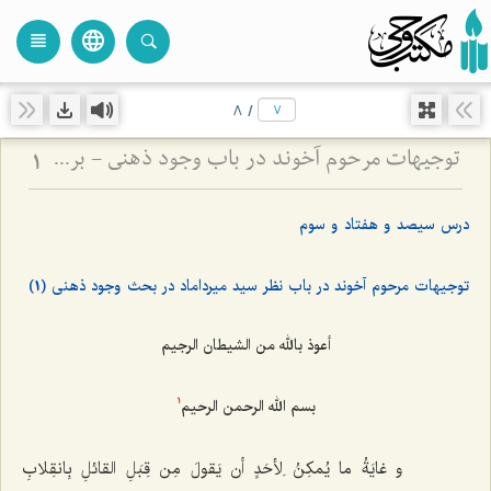
language
view_headline
close
search
8
/
توجیهات مرحوم آخوند در باب وجود ذهنی - بررسی دیدگاه سید میرداماد و نقد نظریه انقلاب حقایق
1
درس سیصد و هفتاد و سوم
توجیهات مرحوم آخوند در باب نظر سید میرداماد در بحث وجود ذهنی (1)
أعوذ بالله من الشیطان الرجیم
بسم الله الرحمن الرحیم
1
و غایَةُ ما یُمکِنُ لِأحَدٍ أن یَقولَ مِن قِبَلِ القائلِ بِانقِلابِ