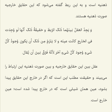
ذهنیه است و
به این ربط گفته می‌شود که این حقایق خارجیه
صورت ذهنیه هستند.
وَ یَجِدُ العَقلُ بَینَهُما ذَلکَ الرِّبطَ و حَقیقَةُ ذَلکَ أنَّها لَو وُجِدَت
فی الخارِجِ کانَت عینَه و لا یَلزَمُ مِن ذَلکَ أن یَکونَ وُجودُ کُلِّ
شَیءٍ وُجودَ کُلِّ شَیءٍ آخَرَ لِأنَّهُ فَرَّقٌ بَینَ أن یُقالَ.
عقل بین این حقایق خارجیه و بین صورت ذهنیه این ارتباط را
می‌بیند و حقیقت مطلب این است که اگر در خارج این حقایق پیدا
بشود، عین همان شیئی است که در خارج پیدا شده است؛ عین
خارج است.