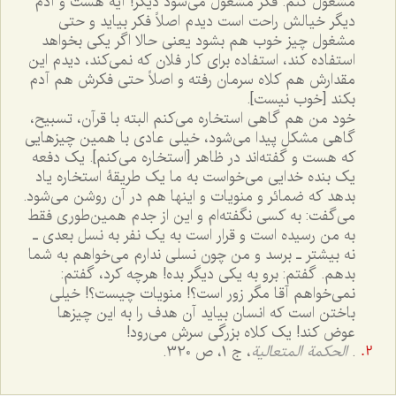
مشغول کنم. فکر مشغول می‌شود دیگر! آیه هست و آدم
دیگر خیالش راحت است دیدم اصلاً فکر بیاید و حتی
مشغول چیز خوب هم بشود یعنی حالا اگر یکی بخواهد
استفاده کند، استفاده برای کار فلان که نمی‌کند، دیدم این
مقدارش هم کلاه سرمان رفته و اصلاً حتی فکرش هم آدم
بکند [خوب نیست].
خود من هم گاهی استخاره می‌کنم البته با قرآن، تسبیح،
گاهی مشکل پیدا می‌شود، خیلی عادی با همین چیزهایی
که هست و گفته‌اند در ظاهر [استخاره می‌کنم]. یک دفعه
یک بنده خدایی می‌خواست به ما یک طریقۀ استخاره یاد
بدهد که ضمائر و منویات و اینها هم در آن روشن می‌شود.
می‌گفت: به کسی نگفته‌ام و این از جدم همین‌طوری فقط
به من رسیده است و قرار است به یک نفر به نسل بعدی ـ
نه بیشتر ـ برسد و من چون نسلی ندارم می‌خواهم به شما
بدهم. گفتم: برو به یکی دیگر بده! هرچه کرد، گفتم:
نمی‌خواهم آقا مگر زور است؟! منویات چیست؟! خیلی
باختن است که انسان بیاید آن هدف را به این چیزها
عوض کند! یک کلاه بزرگی سرش می‌رود!
.
الحکمة المتعالیة
، ج 1، ص 320.