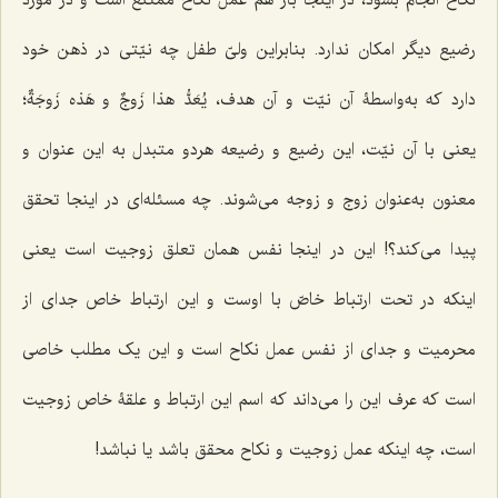
نکاح انجام بشود، در اینجا باز هم عمل نکاح ممتنع است و در مورد
رضیع دیگر امکان ندارد. بنابراین ولیّ طفل چه نیّتی در ذهن خود
دارد که به‌واسطۀ آن نیّت و آن هدف،
یُعَدُّ هذا زَوجٌ و هَذه زَوجَةٌ
؛
یعنی با آن نیّت، این رضیع و رضیعه هردو متبدل به این عنوان و
معنون به‌عنوان زوج و زوجه می‌شوند. چه مسئله‌ای در اینجا تحقق
پیدا می‌کند؟! این در اینجا نفس همان تعلق زوجیت است یعنی
اینکه در تحت ارتباط خاصّ با اوست و این ارتباط خاص جدای از
محرمیت و جدای از نفس عمل نکاح است و این یک مطلب خاصی
است که عرف این را می‌داند که اسم این ارتباط و علقۀ خاص زوجیت
است، چه اینکه عمل زوجیت و نکاح محقق باشد یا نباشد!