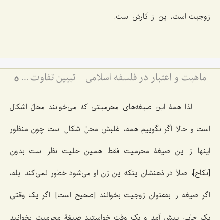
زوجیت است، این از آثارش است.
ماهیت و اعتبار در فلسفه اسلامی - تبیین تفاوت میان امور اعتباری و حقایق وجودی
5
لذا همۀ این صیغه‌های محرمیتی که می‌خوانند محلّ اشکال
است و حالا اگر نگوییم همه، اغلبش محلّ اشکال است چون منظور
اینها از این صیغۀ محرمیت فقط همین حلیت نظر است بدون
[نکاح]، اصلاً در ذهنشان اینکه این زن او می‌شود خطور نمی‌کند. بله،
اگر صیغه را به‌عنوان زوجیت بخوانند [صحیح است]. اگر یک وقتی
یک جایی پیش آمد و یک وقت خواستید صیغۀ محرمیت بخوانید