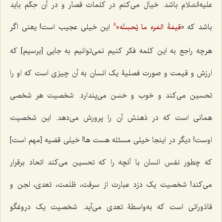
علیه‌السّلام باشد. خیال می‌کنم در کلمات قصار و در آن حِکَم باید
باشد که «
این خیلی عجیب است! یعنی اگر
قیمَةُ المَرء ما یُحسِنُه»
4
هرچه راجع به این کلمه فکر کنیم نمی‌توانیم به جایی [برسیم] که
ارزش و قیمت و صورت فصلیۀ یک انسان به آن چیزی است که او را
تحسین می‌کند و خوب و حَسَن می‌پندارد. شخصیت هر شخصی
همانی است که در ذهنش آن را پرورش می‌دهد. این شخصیت
اوست! دیگر در اینجا خیلی مسئله هست ها! خیلی قضیه [مهم است]
که چطور نفس انسان با آنچه را که تحسین می‌کند اتحاد برقرار
می‌کند! شخصیت یک دزد عبارت از سرقت، ظلمت، تعدی، لجن و
قاذوراتی است که به‌واسطۀ تعدی می‌آید. شخصیت یک دروغگو