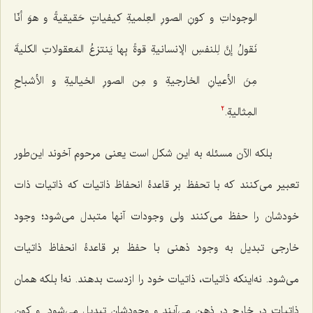
الوجوداتِ و کونِ الصورِ العِلمیةِ کیفیاتٍ حَقیقیةً و هوَ أنّا
نَقولُ إنَّ لِلنفسِ الإنسانیةِ قوةً بِها یَنتزعُ المَعقولاتِ الکلیةَ
مِنَ الأعیانِ الخارجیةِ و مِن الصورِ الخیالیةِ و الأشباحِ
المِثالیةِ.
2
بلکه الآن مسئله به این شکل است یعنی مرحوم آخوند این‌طور
تعبیر می‌کنند که با تحفظ بر قاعدۀ انحفاظ ذاتیات که ذاتیات ذات
خودشان را حفظ می‌کنند ولی وجودات آنها متبدل می‌شود؛ وجود
خارجی تبدیل به وجود ذهنی با حفظ بر قاعدۀ انحفاظ ذاتیات
می‌شود. نه‌اینکه ذاتیات، ذاتیات خود را ازدست بدهند. نه! بلکه همان
ذاتیات در خارج در ذهن می‌آیند و وجودشان تبدیل می‌شود.
و کونِ