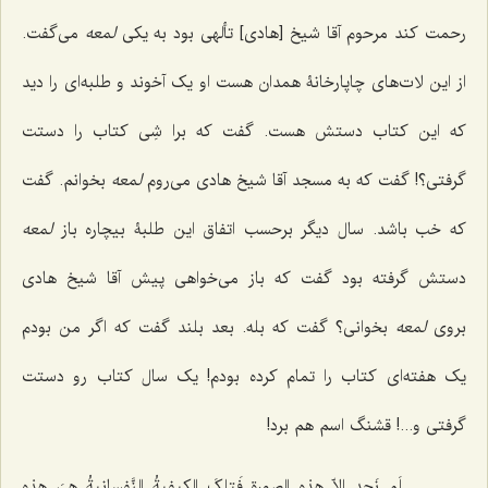
رحمت کند مرحوم آقا شیخ [هادی] تألهی بود به یکی
لمعه
می‌گفت.
از این لات‌های چاپارخانۀ همدان هست او یک آخوند و طلبه‌ای را دید
که این کتاب دستش هست. گفت که برا شِی کتاب را دستت
گرفتی؟! گفت که به مسجد آقا شیخ هادی می‌روم
لمعه
بخوانم. گفت
که خب باشد. سال دیگر برحسب اتفاق این طلبۀ بیچاره باز
لمعه
دستش گرفته بود گفت که باز می‌خواهی پیش آقا شیخ هادی
بروی
لمعه
بخوانی؟ گفت که بله. بعد بلند گفت که اگر من بودم
یک هفته‌ای کتاب را تمام کرده بودم! یک سال کتاب رو دستت
گرفتی و...! قشنگ اسم هم برد!
لَم نَجِد إلاّ هذهِ الصورة فَتلکَ الکیفیةُ النَّفسانیةُ هیَ هذهِ