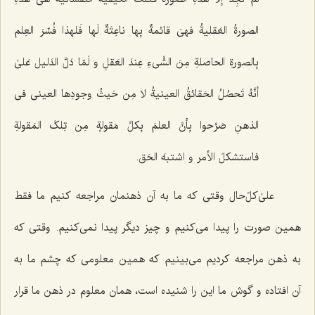
الصورةُ العَقلیةُ فهیَ قائمةٌ بِها ناعِتَةٌ لَها فَلهذا فُسِّرَ العِلم
بِالصورةِ الحاصلةِ مِنَ الشَّی‌ءِ عِندَ العَقلِ و لَمّا دَلَّ الدَلیل عَلىٰ
أنَّهُ تَحصُلُ الحَقائقُ العینیةُ لا مِن حَیثُ وجودِها العینی فی
الذهنِ صَرَّحوا بِأنَّ العلمَ بِکلِّ مَقولةٍ مِن تِلکَ المَقولةِ
فاستشکلَ الأمر و اشتبهَ الحَق.
علیٰ‌کلّ‌حال وقتی که ما به آن ذهنمان مراجعه کنیم ما فقط
همین صورت را پیدا می‌کنیم و چیز دیگر پیدا نمی‌کنیم. وقتی که
به ذهن مراجعه کردیم می‌بینیم که همین معلومی که چشم ما به
آن افتاده و گوش ما این را شنیده است، همان معلوم در ذهن ما قرار