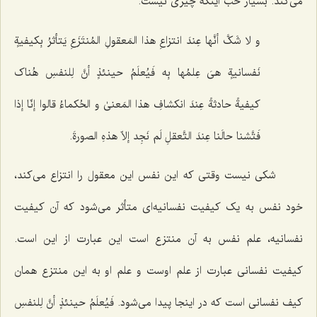
می‌کند. بسیار خب اینکه چیزی نیست.
و لا شَکَّ أنَّها عِندَ انتزاعِ هذا المَعقولِ المُنتَزَعِ یَتأثرُ بِکیفیةٍ
نَفسانیةٍ هیَ عِلمُها بِه فَیُعلَمُ حینئذٍ أنَّ لِلنفسِ هُناک
کیفیةً حادثةً عِندَ انکشافِ هذا المَعنىٰ و الحُکماءُ قالوا إنّا إذا
فَتَّشنا حالَنا عِندَ التَّعقلِ لَم نَجِد إلاّ هذهِ الصورةَ.
شکی نیست وقتی که این نفس این معقول را انتزاع می‌کند،
خود نفس به یک کیفیت نفسانیه‌ای متأثر می‌شود که آن کیفیت
نفسانیه، علم نفس به آن منتزع است این عبارت از این است.
کیفیت نفسانی عبارت از علم اوست و علم او به این منتزع همان
کیف نفسانی است که در اینجا پیدا می‌شود.
فَیُعلَمُ حینئذٍ أنَّ لِلنفسِ