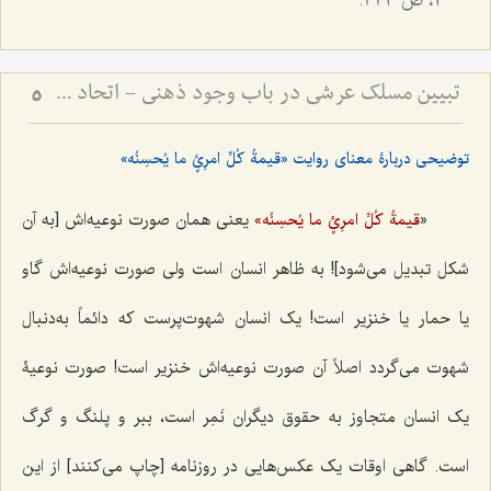
1، ص 224.
تبیین مسلک عرشی در باب وجود ذهنی - اتحاد علم و معلوم در پرتو حقیقت وجود
5
توضیحی دربارۀ معنای روایت «
قیمةُ کُلِّ امرِئٍ ما یُحسِنُه»
«
یعنی همان صورت نوعیه‌اش [به آن
قیمةُ کُلِّ امرِئٍ ما یُحسِنُه»
شکل تبدیل می‌شود]! به ظاهر انسان است ولی صورت نوعیه‌اش گاو
یا حمار یا خنزیر است! یک انسان شهوت‌پرست که دائماً به‌دنبال
شهوت می‌گردد اصلاً آن صورت نوعیه‌اش خنزیر است! صورت نوعیۀ
یک انسان متجاوز به حقوق دیگران نَمِر است، ببر و پلنگ و گرگ
است. گاهی اوقات یک عکس‌هایی در روزنامه [چاپ می‌کنند] از این