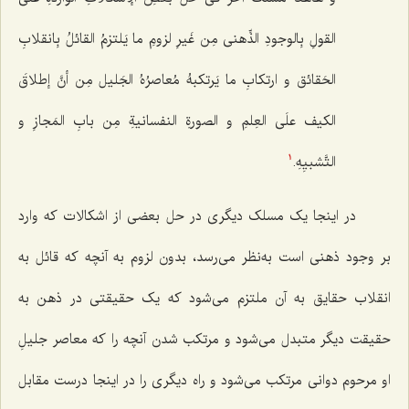
القولِ بِالوجودِ الذِّهنی مِن غَیرِ لزومِ ما یَلتزمُ القائلُ بِانقلابِ
الحَقائق و ارتکابِ ما یَرتکبهُ مُعاصرُهُ الجَلیل مِن أنَّ إطلاقَ
الکیف علَى العِلمِ و الصورةِ النفسانیةِ مِن بابِ المَجازِ و
التَّشبیِهِ.
1
در اینجا یک مسلک دیگری در حل بعضی از اشکالات که وارد
بر وجود ذهنی است به‌نظر می‌رسد، بدون لزوم به آنچه که قائل به
انقلاب حقایق به آن ملتزم می‌شود که یک حقیقتی در ذهن به
حقیقت دیگر متبدل می‌شود و مرتکب شدن آنچه را که معاصر جلیلِ
او مرحوم دوانی مرتکب می‌شود و راه دیگری را در اینجا درست مقابل