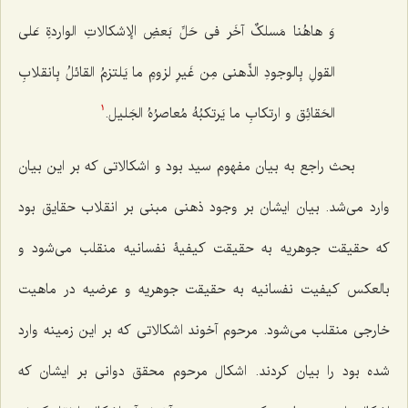
وَ هاهُنا مَسلکٌ آخَر فی حَلِّ بَعضِ الإشکالاتِ الواردةِ عَلى
القولِ بِالوجودِ الذِّهنی مِن غَیرِ لزومِ ما یَلتزمُ القائلُ بِانقلابِ
الحَقائِق و ارتکابِ ما یَرتکبُهُ مُعاصرُهُ الجَلیل
.
1
بحث راجع به بیان مفهوم سید بود و اشکالاتی که بر این بیان
وارد می‌شد. بیان ایشان بر وجود ذهنی مبنی بر انقلاب حقایق بود
که حقیقت جوهریه به حقیقت کیفیۀ نفسانیه منقلب می‌شود و
بالعکس کیفیت نفسانیه به حقیقت جوهریه و عرضیه در ماهیت
خارجی منقلب می‌شود. مرحوم آخوند اشکالاتی که بر این زمینه وارد
شده بود را بیان کردند. اشکال مرحوم محقق دوانی بر ایشان که