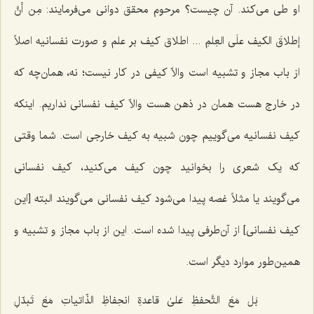
او طی می‌کند. آن چیست؟ مرحوم محقق دوانی می‌فرمایند:
مِن أنَّ
إطلاقَ الکیف علَى العِلمِ ...
اطلاق کیف بر علم و صورت نفسانیه اصلاً
از باب مجاز و تشبیه است والاّ کیفی در کار نیست؛ نه، همان‌چه که
در خارج هست همان در ذهن هست والاّ کیف نفسانی نداریم. اینکه
کیف نفسانیه می‌گوییم چون شبیه به کیف خارجی است. شما وقتی
که یک شعری را بخوانید چون کیف می‌کنید، کیف نفسانی
می‌گویند یا مثلاً غصه پیدا می‌شود کیف نفسانی می‌گویند البته [این
کیف نفسانی] از آن‌طرفی پیدا شده است. این از باب مجاز و تشبیه و
همین‌طور موارد دیگر است.
بَل مَعَ التَّحفظِ عَلىٰ قاعدةِ انحِفاظِ الذّاتیاتِ مَعَ تَبدّلِ