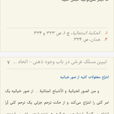
.
الحکمة المتعالیة
، ج 1، ص 323 و 324.
.
همان
، ص 324.
تبیین مسلک عرشی در باب وجود ذهنی - اتحاد علم و معلوم در پرتو حقیقت وجود
7
انتزاع معقولات کلیه از صور خیالیه
و مِن الصورِ الخیالیة و الأشباحِ المِثالیة ...
از صور خیالیه یک
امر کلی را انتزاع می‌کند و از حالت ترحم جزئی یک ترحم کلی [را