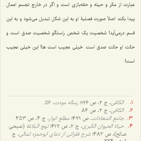
عبارت از مکر و حیله و حقه‌بازی است و اگر در خارج تجسم اعمال
پیدا بکند اصلاً صورت فصلیۀ او به این شکل تبدیل می‌شود و به این
قسم درمی‌آید! شخصیت یک شخص راستگو شخصیت صدق است و
حالت او حالت صدق است. خیلی عجیب است ها! این خیلی عجیب
است!
.
الکافی
، ج ۲، ص ۱۲6؛
رساله مودت،
56.
.
الکافی
، ج 2، ص 84.
.
جامع السّعادات
، ص ٤٧١؛
مطلع انوار،
ج 4، ص 453.
.
حیاة الحیوان الکبریٰ،
ج ٢، ص ٤١٧؛
نهج البلاغة
(صبحی
صالح)، ص 482؛
شرح فقراتی از دعای ابوحمزه ثمالی،
ج