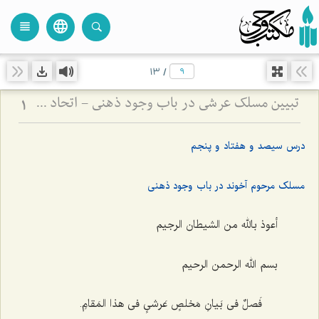
language
view_headline
close
search
13
/
تبیین مسلک عرشی در باب وجود ذهنی - اتحاد علم و معلوم در پرتو حقیقت وجود
1
درس سیصد و هفتاد و پنجم
مسلک مرحوم آخوند در باب وجود ذهنی
أعوذ بالله من الشیطان الرجیم
بسم الله الرحمن الرحیم
فَصلٌ فی بَیانِ مَخلصٍ عَرشیٍ فی هذا المَقام‌ِ.