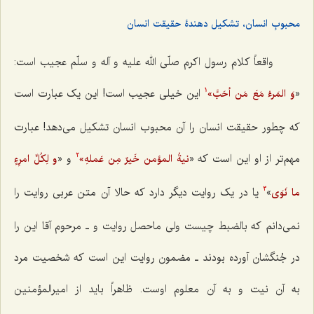
محبوبِ انسان، تشکیل دهندۀ حقیقت انسان
واقعاً کلام رسول اکرم صلّی الله علیه و آله و سلّم عجیب است:
«
این خیلی عجیب است! این یک عبارت است
وَ المَرءُ مَعَ مَن أحَبَّ»
1
که چطور حقیقت انسان را آن محبوب انسان تشکیل می‌دهد! عبارت
مهم‌تر از او این است که «
و «
نیةُ المؤمن خَیرٌ مِن عَملهِ»
و لِکُلِّ امرِءٍ
2
»
یا در یک روایت دیگر دارد که حالا آن متن عربی روایت را
ما نَوَی
3
نمی‌دانم که بالضبط چیست ولی ماحصل روایت و ـ مرحوم آقا این را
در جُنگشان آورده بودند ـ مضمون روایت این است که شخصیت مرد
به آن نیت و به آن معلوم اوست. ظاهراً باید از امیرالمؤمنین