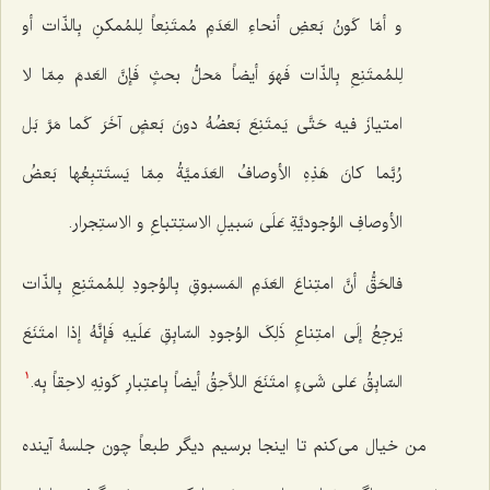
و
أمّا کَونُ بَعضِ أنحاءِ العَدَمِ مُمتَنِعاً لِلمُمکنِ بِالذّات أو
لِلمُمتَنِعِ بِالذّات فَهوَ أیضاً مَحلُّ بحثٍ فَإنَّ العَدمَ مِمّا لا
امتیازَ فیه حَتَّى یَمتَنِعَ بَعضُهُ دونَ بَعضٍ آخَرَ کَما مَرَّ بَل
رُبَّما کانَ هَذِهِ الأوصافُ العَدَمیَّةُ مِمّا یَستَتبِعُها بَعضُ
الأوصافِ الوُجودیَّةِ عَلَى سَبیلِ الاستِتباعِ و الاستِجرار.
فالحَقُّ أنَّ امتِناعَ العَدَمِ المَسبوقِ بِالوُجودِ لِلمُمتَنِعِ بِالذّات
یَرجِعُ إلَى امتِناعِ ذَلِکَ الوُجودِ السّابِقِ عَلَیهِ فَإنَّهُ إذا امتَنَعَ
السّابِقُ عَلى شَیءٍ امتَنَعَ اللاَّحِقُ أیضاً بِاعتِبارِ کَونِهِ لاحِقاً بِه
.
1
من خیال می‌کنم تا اینجا برسیم دیگر طبعاً چون جلسۀ آینده