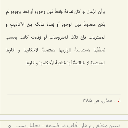
و أن الزَّمانَ لو کانَ عَدمُهُ واقعاً قَبلَ وجودِهِ أو بَعدَ وجودِهِ لَم
یکن مَعدوماً قبلَ الوجودِ أو بَعدهُ فَذلکَ مِنَ الأکاذیبِ و
المُفتَریاتِ فإنّ تلکَ المَفروضاتِ لَو وَقَعت کانت بِحسبِ
تَحقُقُها مُستدعیةً لِلوازمِها مُقتضیةً لِأحکامِها و آثارِها
المُختصةِ لا مُناقضةً لَها مُنافیةً لأحکامِها و آثارِها.
.
همان
، ص 385.
تبیین منطقی برهان خُلف در فلسفه - تحلیل نسبت میان فرضِ محال و اثبات واقعیت
5