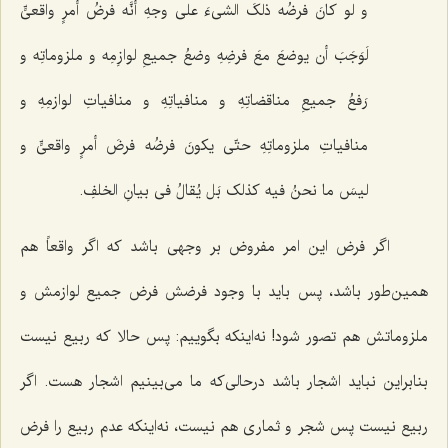
و لو کانَ فرضُه ذلکَ الشی‌ءَ على وجهِ أنَّه فرضُ أمرٍ واقعیٍّ
لَوَجَبَ أن یوضعَ معَ فرضِهِ وضعُ جمیعِ لوازِمِه و ملزوماتِه و
رَفعُ جمیعِ مناقضاتِهِ و منافیاتِهِ و منافیاتِ لوازمِهِ و
منافیاتِ ملزوماتِهِ حتّى یکونَ فرضُه فرضَ أمرٍ واقعیٍّ و
لیسَ ما نحنُ فیه کذلک بَل یُقالُ فی بیانِ الخلفِ.‌
اگر فرض این امر مفروض بر وجهى باشد که اگر واقعاً هم
همین‌طور باشد، پس باید با وجود فرضش فرض جمیع لوازمش و
ملزوماتش هم تصور شود! نه‌اینکه بگوییم: پس حالا که ربیع نیست
بنابراین نباید اشجار باشد درحالی‌که ما مى‌بینیم اشجار هست. اگر
ربیع نیست پس شجر و ثمارى هم نیست، نه‌اینکه عدم ربیع را فرض