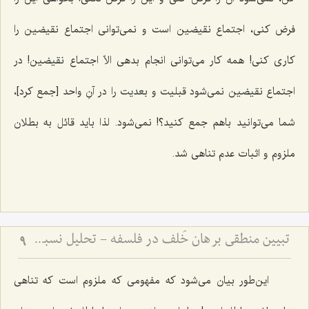
فرض کنى، اجتماع نقیضین است و نمى‌توانى اجتماع نقیضین را
کاری کنى! همه کار مى‌توانى انجام بدهی الاّ اجتماع نقیضین! در
اجتماع نقیضین نمى‌شود قبلیت و بعدیت را در آنِ واحد [جمع کرد]،
شما مى‌توانید باهم جمع کنید؟! نمى‌شود. لذا باید قائل به بطلان
ملزوم و اثبات عدم تناهى شد.
تبیین منطقی برهان خُلف در فلسفه - تحلیل نسبت میان فرضِ محال و اثبات واقعیت
9
این‌طور بیان مى‌شود که مفهومى که ملزوم است که تناهى