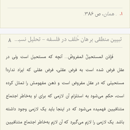
.
همان
، ص 386.
تبیین منطقی برهان خُلف در فلسفه - تحلیل نسبت میان فرضِ محال و اثبات واقعیت
8
فَإذن المستحیلُ المفروضُ...
آنچه که مستحیل است ولى در
عقل فرض شده است به فرض عقلى، فرض عقلى که ایراد ندارد!
مستحیلى که در عقل مفروض است و ذهن مفهومش را تمثل کرده
است، حکم مى‌شود به استلزام آن لازمى که برای او به‌خاطر اجتماع
متنافیین فهمیده مى‌شود که در اینجا باید یک لازمى وجود داشته
باشد. یک لازمى را لازم مى‌گیرد که آن لازم به‌خاطر اجتماع متنافیین