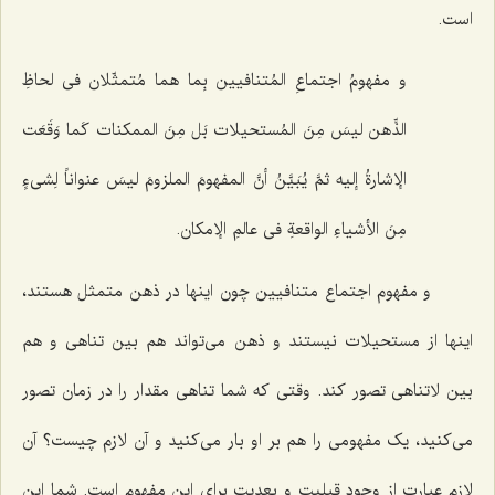
است.
و مفهومُ اجتماعِ المُتنافیین بِما هما مُتمثّلان فی لحاظِ
الذِّهن لیسَ مِنَ المُستحیلات بَل مِنَ الممکنات کَما وَقَعَت
الإشارةُ إلیه ثمَّ یُبَیَّنُ أنَّ المفهومَ الملزومَ لیسَ عنواناً لِشی‌ءٍ
مِنَ الأشیاءِ الواقعةِ فی عالمِ الإمکان.
و مفهوم اجتماع متنافیین چون اینها در ذهن متمثل هستند،
اینها از مستحیلات نیستند و ذهن مى‌تواند هم بین تناهى و هم
بین لاتناهى تصور کند. وقتى که شما تناهى مقدار را در زمان تصور
مى‌کنید، یک مفهومى را هم بر او بار مى‌کنید و آن لازم چیست؟ آن
لازم عبارت از وجود قبلیت و بعدیت براى این مفهوم است. شما این