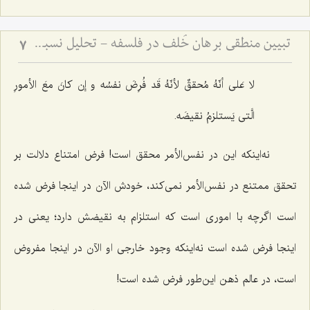
تبیین منطقی برهان خُلف در فلسفه - تحلیل نسبت میان فرضِ محال و اثبات واقعیت
7
لا عَلى أنّهُ مُحققٌ لأنّهُ قَد فُرِضَ نفسُه و إن کانَ معَ الأمورِ
الَّتی یَستلزمُ نقیضَه.
نه‌اینکه این در نفس‌الأمر محقق است! فرض امتناع دلالت بر
تحقق ممتنع در نفس‌الأمر نمى‌کند، خودش الآن در اینجا فرض شده
است اگرچه با امورى است که استلزام به نقیضش دارد؛ یعنى در
اینجا فرض شده است نه‌اینکه وجود خارجى او الآن در اینجا مفروض
است، در عالم ذهن این‌طور فرض شده است!