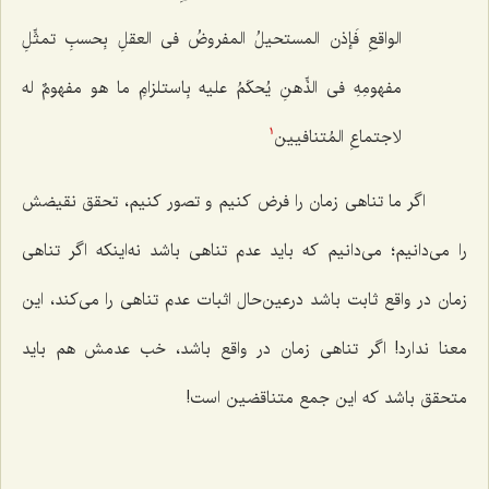
الواقعِ فَإذن المستحیلُ المفروضُ فی العقلِ بِحسبِ تمثِّلِ
مفهومِهِ فی الذِّهنِ یُحکَمُ علیه بِاستلزامِ ما هو مفهومٌ له
لاجتماعِ المُتنافیین‌
1
اگر ما تناهى زمان را فرض کنیم و تصور کنیم، تحقق نقیضش
را مى‌دانیم؛ مى‌دانیم که باید عدم تناهى باشد نه‌اینکه اگر تناهى
زمان در واقع ثابت باشد درعین‌حال اثبات عدم تناهى را مى‌کند، این
معنا ندارد! اگر تناهى زمان در واقع باشد، خب عدمش هم باید
متحقق باشد که این جمع متناقضین است!