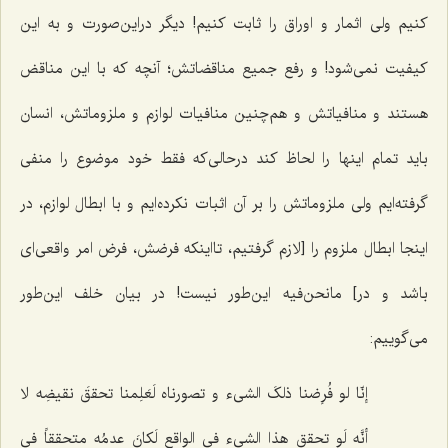
کنیم ولى اثمار و اوراق را ثابت کنیم! دیگر دراین‌صورت و به این
کیفیت نمى‌شود! و رفع جمیع مناقضاتش؛ آنچه که با این مناقض
هستند و منافیاتش و هم‌چنین منافیات لوازم و ملزوماتش، انسان
باید تمام اینها را لحاظ کند درحالى‌که فقط خود موضوع را منفى
گرفته‌ایم ولى ملزوماتش را بر آن اثبات نکرده‌ایم و با ابطال لوازم، در
اینجا ابطال ملزوم را [لازم گرفتیم، تااینکه فرضش، فرض امر واقعی‌ای
باشد و در] مانحن‌فیه این‌طور نیست! در بیان خلف این‌طور
مى‌گوییم:
إنّا لو فُرِضنا ذلکَ الشی‌ء و تصورناه لَعَلِمنا تحققَ نقیضِه لا
أنَّه لَو تحقق هذا الشی‌ء فی الواقعِ لَکانَ عدمُه متحققاً فی