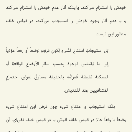
خودش را استلزام مى‌کند، یااینکه آثار عدم خودش را استلزام مى‌کند
و یا عدم آثار وجود خودش را استیجاب مى‌کند، در قیاس خلف
منظور این نیست.
بَل استیجابُ امتناعِ الشَی‌ءِ لِکونِ فَرضِهِ وَضعاً أو رَفعاً مؤدّیاً
إلى ما یَقتضی الوجودَ بِحسبِ سائرِ الأوضاعِ الواقعةِ أو
الممکنةِ نَقیضَهُ فَفرضُهُ بِالحقیقةِ مساوقٌ لِفرضِ اجتماعِ
المُتنافیین عِندَ التَّفتیش.
بلکه استیجاب و امتناع شىء چون فرض این امتناع شىء
وضعاً یا رفعاً حالا در قیاس خلف اثباتى یا در قیاس خلف نفی‌ای، آن