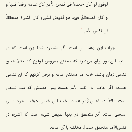
الوقوعَ لو کان حاصلاً فی نَفسِ الأمرِ کانَ عَدمُهُ واقعاً فیها و
لو کانَ المتحقّقُ فیها هو نَقیضُ الشَی‌ءِ کانَ الشی‌ءُ متحققاً
فی نَفسِ الأمر.
1
جواب این وهم این است: اگر مقصود شما این است که در
اینجا این‌طور بیان مى‌شود که ممتنع مفروض الوقوع که مثلاً همان
تناهى زمان باشد، خب امر ممتنع است و فرض کردیم که آن تناهى
هست. اگر حاصل در نفس‌الأمر هست پس عدمش که عدم تناهى
است واقعاً در نفس‌الأمر هست. خب این خیلى حرف بیخود و بى
اساسی است. اگر متحقَق در اینها نقیض شىء است که [شیء در
نفس‌الأمر متحقق است]، مخالف با آن است.