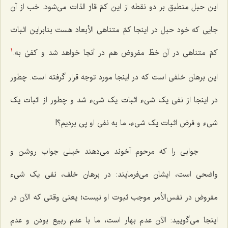
این حبل منطبق بر دو نقطه از این کمّ قارّ الذات مى‌شود. خب از آن
جایى که خود حبل در اینجا کمّ متناهى الأبعاد هست بنابراین اثبات
کمّ متناهى در آن خطّ مفروض هم در آنجا خواهد شد و
کفىٰ به
.
1
این برهان خلفى است که در اینجا مورد توجه قرار گرفته است. چطور
در اینجا از نفى یک شىء اثبات یک شىء شد و چطور از اثبات یک
شىء و فرض اثبات یک شىء، ما به نفى او پى بردیم؟!
جوابى را که مرحوم آخوند مى‌دهند خیلى جواب روشن و
واضحی است، ایشان مى‌فرمایند: در برهان خلف، نفى یک شىء
مفروض در نفس‌الأمر موجب ثبوت او نیست؛ یعنى وقتى که الآن در
اینجا مى‌گویید: الآن عدم بهار است، ما با عدم ربیع بودن و عدم