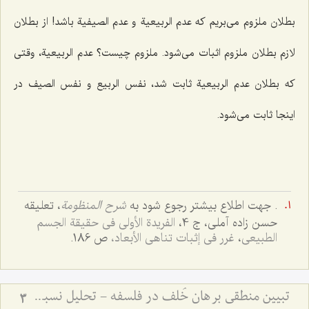
بطلان ملزوم مى‌بریم که عدم الربیعیة و عدم الصیفیة باشد! از بطلان
لازم بطلان ملزوم اثبات می‌شود. ملزوم چیست؟ عدم الربیعیة، وقتى
که بطلان عدم الربیعیة ثابت شد، نفس الربیع و نفس الصیف در
اینجا ثابت مى‌شود.
. جهت اطلاع بیشتر رجوع شود به
شرح المنظومة
، تعلیقه
حسن زاده آملی، ج 4،
الفریدة الأولى فی حقیقة الجسم
الطبیعی
،
غرر فی إثبات تناهی الأبعاد،
ص 186.
تبیین منطقی برهان خُلف در فلسفه - تحلیل نسبت میان فرضِ محال و اثبات واقعیت
3