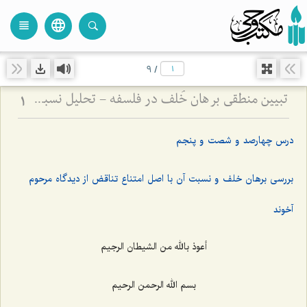
language
view_headline
close
search
9
/
تبیین منطقی برهان خُلف در فلسفه - تحلیل نسبت میان فرضِ محال و اثبات واقعیت
1
درس چهارصد و شصت و پنجم
بررسی برهان خلف و نسبت آن با اصل امتناع تناقض از دیدگاه مرحوم
آخوند
أعوذ بالله من الشیطان الرجیم
بسم الله الرحمن الرحیم‌