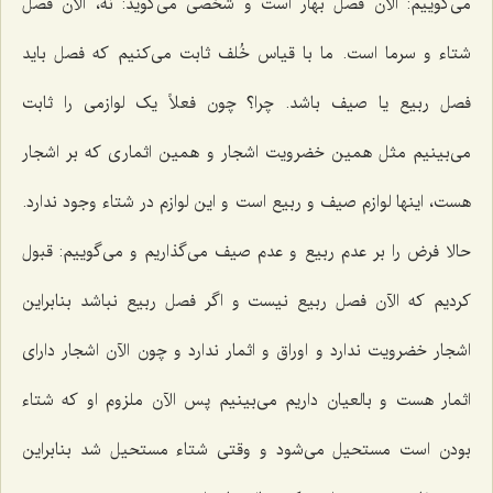
مى‌گوییم: الآن فصل بهار است و شخصى مى‌گوید: نه، الآن فصل
شتاء و سرما است. ما با قیاس خُلف ثابت مى‌کنیم که فصل باید
فصل ربیع یا صیف باشد. چرا؟ چون فعلاً یک لوازمى را ثابت
مى‌بینیم مثل همین خضرویت اشجار و همین اثمارى که بر اشجار
هست، اینها لوازم صیف و ربیع است و این لوازم در شتاء وجود ندارد.
حالا فرض را بر عدم ربیع و عدم صیف می‌گذاریم و مى‌گوییم: قبول
کردیم که الآن فصل ربیع نیست و اگر فصل ربیع نباشد بنابراین
اشجار خضرویت ندارد و اوراق و اثمار ندارد و چون الآن اشجار داراى
اثمار هست و بالعیان داریم مى‌بینیم پس الآن ملزوم او که شتاء
بودن است مستحیل می‌شود و وقتى شتاء مستحیل شد بنابراین