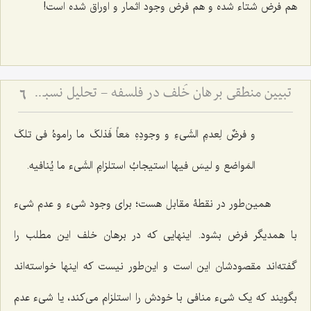
هم فرض شتاء شده و هم فرض وجود اثمار و اوراق شده است!
تبیین منطقی برهان خُلف در فلسفه - تحلیل نسبت میان فرضِ محال و اثبات واقعیت
6
و
فرضٌ لِعدمِ الشَی‌ءِ و وجودِهِ مَعاً فَذلکَ ما راموهُ فی تلکَ
المَواضع‌ و لیسَ فیها استیجابُ استلزامِ الشَی‌ء ما یُنافیه.
همین‌طور در نقطۀ مقابل هست؛ براى وجود شىء و عدم شیء
با همدیگر فرض بشود. اینهایى که در برهان خلف این مطلب را
گفته‌اند مقصودشان این است و این‌طور نیست که اینها خواسته‌اند
بگویند که یک شىء منافى با خودش را استلزام مى‌کند، یا شىء عدم