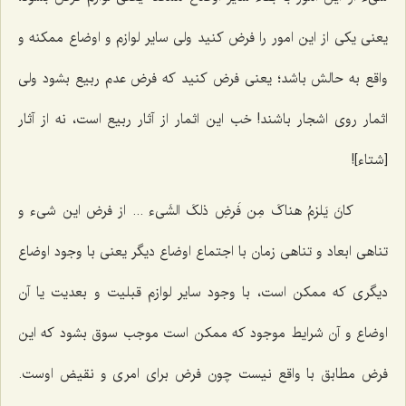
یعنى یکى از این امور را فرض کنید ولى سایر لوازم و اوضاع ممکنه و
واقع به حالش باشد؛ یعنى فرض کنید که فرض عدم ربیع بشود ولى
اثمار روى اشجار باشند! خب این اثمار از آثار ربیع است، نه از آثار
[شتاء]!
کانَ یَلزمُ هناکَ مِن فَرضِ ذلکَ الشَی‌ء ...
از فرض این شىء و
تناهى ابعاد و تناهى زمان با اجتماع اوضاع دیگر یعنى با وجود اوضاع
دیگرى که ممکن است، با وجود سایر لوازم قبلیت و بعدیت یا آن
اوضاع و آن شرایط موجود که ممکن است موجب سوق بشود که این
فرض مطابق با واقع نیست چون فرض برای امری و نقیض اوست.