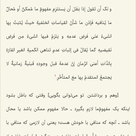
و لکَ أن تَقولَ إذا بَطَلَ أن یَستلزِمَ مَفهومٌ ما مُمکنٌ أو مُحالٌ
ما یُنافیه فَإذن ما شَأنُ القیاساتِ الخلفیةِ حَیثُ یُثبَتُ بِها
الشَی‌ءُ عَلى فَرضِ عَدمِهِ و یَلزَمُ فیها الشَی‌ءُ مِن فَرضِ
نَقیضیهِ کَما یُقالُ فی إثباتِ عَدمِ تَناهی الکَمیةِ الغیرِ القارّةِ
بِالذّاتِ أعنی الزّمانَ إنَّ عَدمَهُ قبلَ وجودِهِ قَبلیةٌ زمانیةٌ لا
یَجتمعُ المتقدمُ بِها معَ المتأخَّرِ
.
1
[وهم و برداشتن. تو می‌توانی بگویی] وقتى که باطل بشود
اینکه یک مفهومٌ‌ما لازم بگیرد ـ حالا مفهوم ممکن باشد یا محال
باشد ـ آنچه که منافى با خودش هست؛ یعنى آن لازمى که منافى با