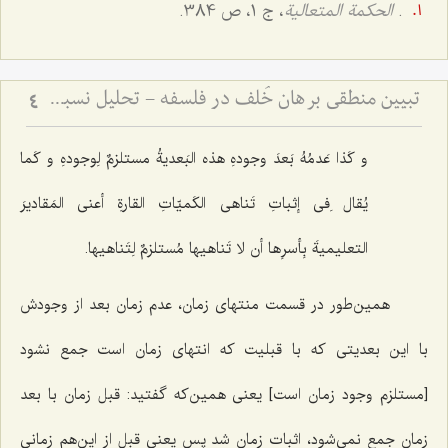
.
الحکمة المتعالیة
، ج 1، ص 384.
تبیین منطقی برهان خُلف در فلسفه - تحلیل نسبت میان فرضِ محال و اثبات واقعیت
4
و کَذا عَدمُهُ بَعدَ وجودهِ هذه البَعدیةُ مستلزمٌ لِوجودهِ و کَما
یُقال ِفی إثباتِ تَناهی الکَمیّاتِ القارةِ أعنی المَقادیرَ
التعلیمیةَ بِأسرِها أن لا تَناهیها مُستلزمٌ لِتَناهیها.
همین‌طور در قسمت منتهاى زمان، عدم زمان بعد از وجودش
با این بعدیتى که با قبلیت که انتهاى زمان است جمع نشود
[مستلزم وجود زمان است] یعنى همین‌که گفتید: قبل زمان با بعد
زمان جمع نمى‌شود، اثبات زمان شد پس یعنى قبل از این‌هم زمانی