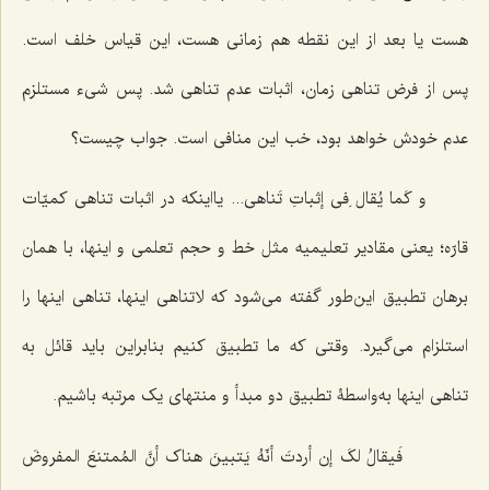
هست یا بعد از این نقطه هم زمانى هست، این قیاس خلف است.
پس از فرض تناهى زمان، اثبات عدم تناهى شد. پس شىء مستلزم
عدم خودش خواهد بود، خب این منافى است. جواب چیست؟
و کَما یُقال ِفی إثباتِ تَناهی...
یااینکه در اثبات تناهى کمیّات
قارّه؛ یعنى مقادیر تعلیمیه مثل خط و حجم تعلمی و اینها، با همان
برهان تطبیق این‌طور گفته مى‌شود که لاتناهى اینها، تناهى اینها را
استلزام مى‌گیرد. وقتى که ما تطبیق کنیم بنابراین باید قائل به
تناهى اینها به‌واسطۀ تطبیق دو مبدأ و منتهاى یک مرتبه باشیم.
فَیقالُ لکَ إن أردتَ أنّهُ یَتبینَ هناک أنَّ المُمتنعَ المفروضَ