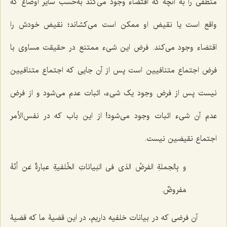
منطقى را به آنچه که اقتضاء وجود مى‌کند به‌حسب سایر اوضاع که
واقع است یا نقیض او ممکن است مى‌کشاند؛ نقیض خودش را
اقتضاء وجود مى‌کند. فرض این شىء ممتنع در حقیقت مساوى با
فرض اجتماع متنافیین است پس از آن جایى که اجتماع متنافیین
نیست پس از فرض وجود یک شىء، اثبات عدم مى‌شود و از فرض
عدم آن شىء اثبات وجود مى‌شود! از این باب که در نفس‌الأمر
اجتماع نقیضین نیست.
و
بِالجملةِ الفرضُ الذی فی البَیاناتِ الخُلفیةِ عبارةٌ عَن أنّهُ
مَفروضٌ.
آن فرضى که در بیانات خلفیه داریم، در این قضیۀ ما که قضیۀ