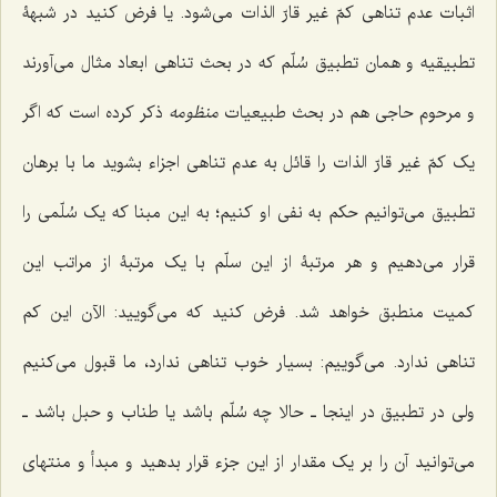
اثبات عدم تناهى کمّ غیر قارّ الذات می‌شود. یا فرض کنید در شبهۀ
تطبیقیه و همان تطبیق سُلّم که در بحث تناهی ابعاد مثال می‌آورند
و مرحوم حاجى هم در بحث طبیعیات
منظومه
ذکر کرده است که اگر
یک کمّ غیر قارّ الذات را قائل به عدم تناهى اجزاء بشوید ما با برهان
تطبیق مى‌توانیم حکم به نفى او کنیم؛ به این مبنا که یک سُلّمى را
قرار مى‌دهیم و هر مرتبۀ از این سلّم با یک مرتبۀ از مراتب این
کمیت منطبق خواهد شد. فرض کنید که مى‌گویید: الآن این کم
تناهى ندارد. مى‌گوییم: بسیار خوب تناهى ندارد، ما قبول مى‌کنیم
ولى در تطبیق در اینجا ـ حالا چه سُلّم باشد یا طناب و حبل باشد ـ
می‌توانید آن را بر یک مقدار از این جزء قرار بدهید و مبدأ و منتهای