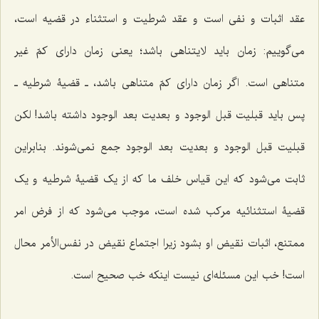
عقد اثبات و نفى است و عقد شرطیت و استثناء در قضیه است،
مى‌گوییم: زمان باید لایتناهى باشد؛ یعنى زمان داراى کمّ غیر
متناهى است. اگر زمان داراى کمّ متناهى باشد، ـ قضیۀ شرطیه ـ
پس باید قبلیت قبل الوجود و بعدیت بعد الوجود داشته باشد! لکن
قبلیت قبل الوجود و بعدیت بعد الوجود جمع نمی‌شوند. بنابراین
ثابت مى‌شود که این قیاس خلف ما که از یک قضیۀ شرطیه و یک
قضیۀ استثنائیه مرکب شده است، موجب مى‌شود که از فرض امر
ممتنع، اثبات نقیض او بشود زیرا اجتماع نقیض در نفس‌الأمر محال
است! خب این مسئله‌اى نیست اینکه خب صحیح است.