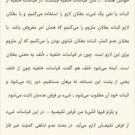
خودش هست ...، شأن قیاسات خلفیه چیست؟ در قیاسات خلفیه از
اثبات یا نفى یک شىء، بطلان لازم را استفاده مى‌کنیم و با بطلان
لازم اثبات بطلان ملزوم را مى‌کنیم که همان امر مفروض باشد. با
بطلان عدم اثمار، اثبات بطلان شَتَوى بودن را مى‌کنیم که آن ملزوم
براى این لازم است. چون در قیاسات خلفیه ـ خُلف به معنی بطلان
است. البته مى‌شود خَلف هم گفت، قیاسات خلفیه چون از خَلف
یعنى از پشت این مسئله، نه برهان مستقیم، دور زده مى‌شود و
اثبات خود آن مطلوب می‌شود ـ شىء بر فرض عدمش ثابت می‌شود.
و یَلزَمُ فیها الشَی‌ءُ مِن فَرضِ نَقیضیهِ ...
در این قیاسات شىء
از فرض نقیضش لازم مى‌آید. در بحث عدم تناهى کمیّت غیر قارّ