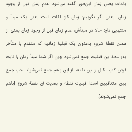
بالذات یعنى زمان این‌طور گفته مى‌شود: عدم زمان قبل از وجود
زمان. یعنى اگر بگوییم: زمان قارّ الذات است یعنى یک مبدأ و
منتهایى دارد حالا در مبدأش، عدم زمان قبل از وجود زمان یعنی
از
همان نقطۀ شروع به‌عنوان یک قبلیۀ زمانیه که متقدم با متأخر
به‌واسطۀ این قبلیت جمع نمى‌شود چون اگر شما مبدأ زمان را ثابت
فرض کنید، قبل از این با بعد از این باهم جمع نمى‌شوند، خب جمع
بین متنافیین است! قبلیت نقطه و بعدیت آن نقطۀ شروع [باهم
جمع نمی‌شوند].