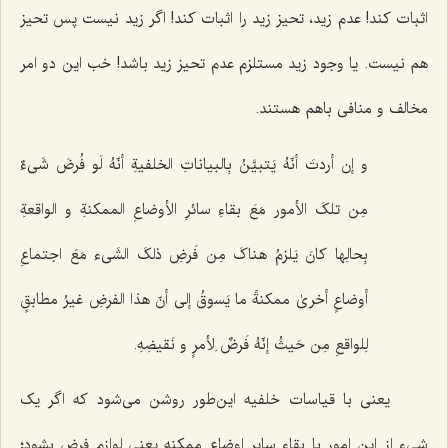
اثبات کند! عدم زید، تحیز زید را اثبات کند! اگر زید نیست پس تحیز
هم نیست. یا وجود زید مستلزم عدم تحیز زید باشد! خب این دو امر
مخالف و منافى باهم هستند.
و
إن أردتَ أنّهُ یَتبیَّنُ بِالبیاناتِ الخلفیةِ أنّهُ لَو فُرضَ شَی‌ءٌ
مِن تلکَ الأمور مَعَ بقاءِ سائرِ الأوضاعِ الممکنةِ و الواقعةِ
بِحالِها کانَ یَلزمُ هناکَ مِن فَرضِ ذلکَ الشَی‌ء مَعَ اجتماعِ
أوضاعٍ أخرىٰ ممکنةً ما یَسوقُ إلى أنّ هذا الفرضِ غیرُ مطابقٍ
لِلواقعِ مِن حَیثُ إنّهُ فَرضٌ لِأمرٍ و نَقیضِهِ.
یعنی با قیاسات خلفیه این‌طور روشن مى‌شود که اگر یک
شىء از این امور با بقاء سایر اوضاع ممکنه یعنى لوازم فرض بشود؛