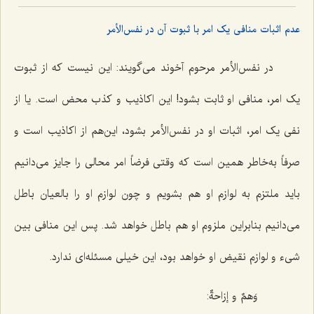
عدم اثبات منافی یک امر با ثبوت آن در نفس‌الأمر
در نفس‌الأمر مرحوم آخوند می‌گویند: این نیست که از ثبوت
یک امر، منافى او ثابت بشود! این اکاذیب و کذب محض است. یا از
نفى یک امر، اثبات او در نفس‌الأمر بشود، این‌هم از اکاذیب است و
صرفاً به‌خاطر همین است که وقتى فرضاً امر محالى را جایز مى‌دانیم
باید ملتزم به لوازم او هم بشویم و چون لوازم او را بالعیان باطل
مى‌دانیم بنابراین ملزوم او هم باطل خواهد شد. پس این منافى بین
شىء و لوازم نقیض او خواهد بود، این خیلى مسئله‌اى ندارد.
وَهمٌ و إزاحةٌ: