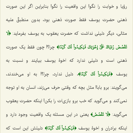
رؤیا و خوابت را نگو! این واقعیت را نگو! بنابراین اگر این صورت
ذهنی حضرت یوسف فقط صورت ذهنی بود، بدون منطبقٌ علیه
﴿لَا
مثالی، دیگر دلیلی نداشت که حضرت یعقوب به یوسف بفرماید:
تَقۡصُصۡ رُءۡيَاكَ عَلَىٰٓ إِخۡوَتِكَ فَيَكِيدُواْ لَكَ كَيۡدًا﴾
چرا؟! چون فقط یک صورت
ذهنی است و دلیلی ندارد که اخوۀ یوسف بیایند و نسبت به
﴿فَيَكِيدُواْ لَكَ كَيۡدًا﴾
یوسف
، دلیل ندارد، چرا؟! به او می‌خندند،
می‌گویند: برو بابا! مثل بچه که وقتی حرف می‌زند، انسان به او توجه
نمی‌کند و می‌گوید که خب برو بازی‌ات را بکن! اینکه حضرت یعقوب
﴿لَا تَقۡصُصۡ﴾
می‌گوید:
یعنی در این مسئله یک واقعیت وجود دارد و
﴿فَيَكِيدُواْ لَكَ كَيۡدًا﴾
اینکه برادران و اخوۀ یوسف
دلیلش این است که