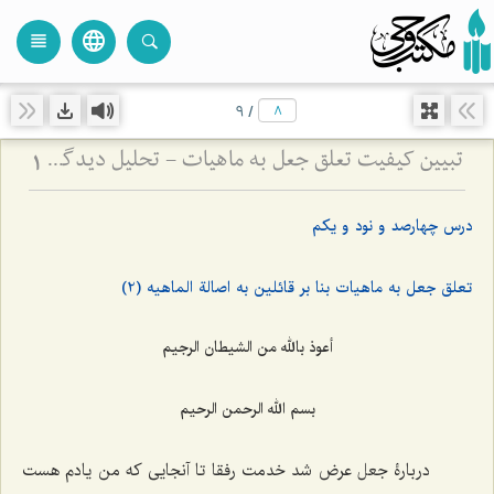
language
view_headline
close
search
9
/
تبیین کیفیت تعلق جعل به ماهیات - تحلیل دیدگاه اصالت ماهیت و نسبت آن با واقعیت‌های خارجی
1
درس چهارصد و نود و یکم
تعلق جعل به ماهیات بنا بر قائلین به اصالة الماهیه (2)
أعوذ بالله من الشیطان الرجیم
بسم الله الرحمن الرحیم
دربارۀ جعل عرض شد خدمت رفقا تا آنجایی که من یادم هست