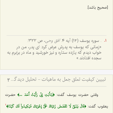
[صحیح باشد].
. سوره یوسف (١٢) آیه ٤.
افق وحی
، ص 322:
«زمانی که یوسف به پدرش عرض کرد: ای پدر، من در
خواب دیدم که یازده ستاره و نیز خورشید و ماه در برابرم به
سجده افتادند.»
تبیین کیفیت تعلق جعل به ماهیات - تحلیل دیدگاه اصالت ماهیت و نسبت آن با واقعیت‌های خارجی
3
﴿يَٰٓأَبَتِ إِنِّي رَأَيۡتُ أَحَدَ ...﴾
وقتی حضرت یوسف گفت:
حضرت
﴿قَالَ يَٰبُنَيَّ لَا تَقۡصُصۡ رُءۡيَاكَ عَلَىٰٓ إِخۡوَتِكَ فَيَكِيدُواْ لَكَ كَيۡدًا﴾
یعقوب گفت:
1