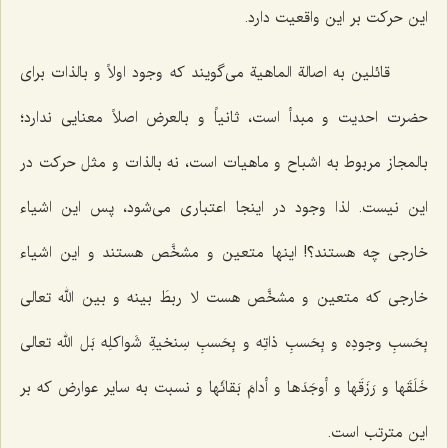
این حرکت بر این واقعیت دارد.
قائلین به اصالة الماهیة می‌گویند که وجود اولاً و بالذات برای
حضرت احدیت و مبدأ است، ثانیاً و بالعرض اصلاً معنایی ندارد؛
بالمجاز مربوط به اشباح و ماهیات است، نه بالذات و مثل حرکت در
این نیست. لذا وجود در اینجا اعتباری می‌شود، پس این اشیاء
خارجی چه هستند؟! اینها متعین و مشخَّص هستند و این اشیاء
خارجی که متعین و مشخَّص هست
لا ربطَ بینه و بین الله تعالی
بِحَسبِ وجودِه و بِحَسبِ ذاتِه و بِحَسبِ سِنخیةِ شَواکلِه بَل الله تعالی
خَلَقَها و رَزَقَها و أوجَدَها و أدامَ بَقائَها
و نسبت به سایر عوارض که بر
این مترتب است.