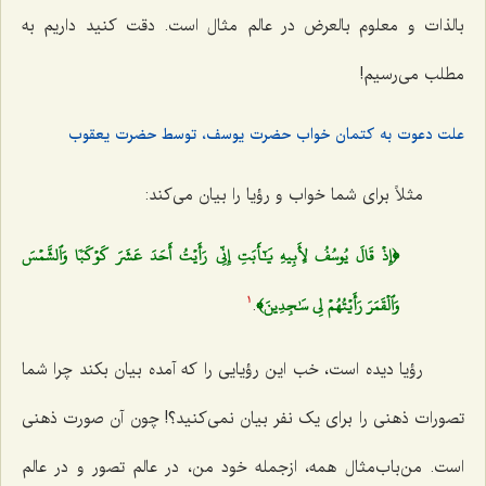
بالذات و معلوم بالعرض در عالم مثال است. دقت کنید داریم به
مطلب می‌رسیم!
علت دعوت به کتمان خواب حضرت یوسف، توسط حضرت یعقوب
مثلاً برای شما خواب و رؤیا را بیان می‌کند:
﴿إِذۡ قَالَ يُوسُفُ لِأَبِيهِ يَٰٓأَبَتِ إِنِّي رَأَيۡتُ أَحَدَ عَشَرَ كَوۡكَبٗا وَٱلشَّمۡسَ
وَٱلۡقَمَرَ رَأَيۡتُهُمۡ لِي سَٰجِدِينَ﴾
.
1
رؤیا دیده است، خب این رؤیایی را که آمده بیان بکند چرا شما
تصورات ذهنی را برای یک نفر بیان نمی‌کنید؟! چون آن صورت ذهنی
است. من‌باب‌مثال همه، ازجمله خود من، در عالم تصور و در عالم