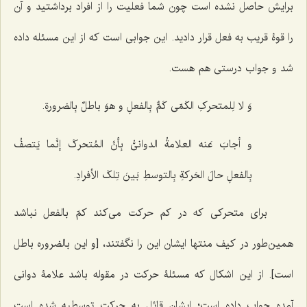
برایش حاصل نشده است چون شما فعلیت را از افراد برداشتید و آن
را قوۀ قریب به فعل قرار دادید. این جوابی است که از این مسئله داده
شد و جواب درستی هم هست.
وَ لا لِلمتحرکِ الکَمّی کَمٌّ بِالفعلِ و هوَ باطلٌ بِالضرورةِ.
و أجابَ عَنه العلامةُ الدوانیُّ بِأنَّ المُتحرکَ إنَّما یَتصفُ
بِالفعلِ حالَ الحَرکةِ بِالتوسطِ بَینَ تِلکَ الأفرادِ.
برای متحرکی که در کم حرکت می‌کند کمّ بالفعل نباشد
همین‌طور در کیف منتها ایشان این را نگفتند، [و این بالضروره باطل
است]. از این اشکال که مسئلۀ حرکت در مقوله باشد علامۀ دوانی
آمده جواب داده است؛ ایشان قائل به حرکت توسطیه شده است