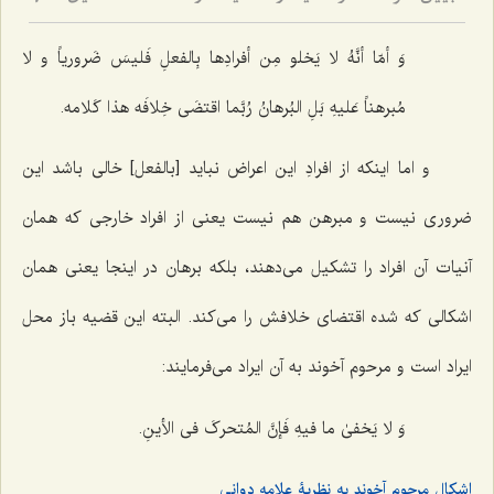
وَ أمّا أنَّهُ لا یَخلو مِن أفرادِها بِالفعلِ فَلیسَ ضَروریاً و لا
مُبرهناً عَلیهِ بَلِ البُرهانُ رُبَّما اقتضَى خِلافَه هذا کَلامه.
و اما اینکه از افرادِ این اعراض نباید [بالفعل] خالی باشد این
ضروری نیست و مبرهن هم نیست یعنی از افراد خارجی که همان
آنیات آن افراد را تشکیل می‌دهند، بلکه برهان در اینجا یعنی همان
اشکالی که شده اقتضای خلافش را می‌کند. البته این قضیه باز محل
ایراد است و مرحوم آخوند به آن ایراد می‌فرمایند:
وَ لا یَخفىٰ ما فیهِ فَإنَّ المُتحرکَ فی الأینِ.
اشکال مرحوم آخوند به نظریۀ علامه دوانی