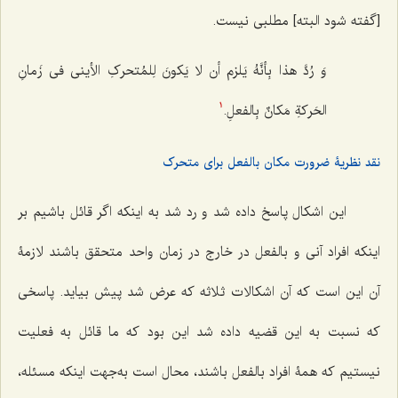
[گفته شود البته] مطلبی نیست.
وَ رُدَّ هذا بِأنَّهُ یَلزم أن لا یَکونَ لِلمُتحرکِ الأینی فی زَمانِ
الحَرکةِ مَکانٌ بِالفعلِ.
1
نقد نظریۀ ضرورت مکان بالفعل برای متحرک
این اشکال پاسخ داده شد و رد شد به اینکه اگر قائل باشیم بر
اینکه افراد آنی و بالفعل در خارج در زمان واحد متحقق باشند لازمۀ
آن این است که آن اشکالات ثلاثه که عرض شد پیش بیاید. پاسخی
که نسبت به این قضیه داده شد این بود که ما قائل به فعلیت
نیستیم که همۀ افراد بالفعل باشند، محال است به‌جهت اینکه مسئله،