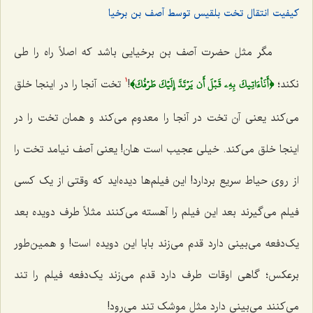
کیفیت انتقال تخت بلقیس توسط آصف بن برخیا
مگر مثل حضرت آصف بن برخیایی باشد که اصلاً راه را طی
﴿أَنَا۠ءَاتِيكَ بِهِۦ قَبۡلَ أَن يَرۡتَدَّ إِلَيۡكَ طَرۡفُكَ﴾
نکند؛
!
تخت آنجا را در اینجا خلق
1
می‌کند یعنی آن تخت در آنجا را معدوم می‌کند و همان تخت را در
اینجا خلق می‌کند. خیلی عجیب است ‌هان! یعنی آصف نیامد تخت را
از روی حیاط سریع بردارد! این فیلم‌ها دیده‌اید که وقتی از یک کسی
فیلم می‌گیرند بعد این فیلم را آهسته می‌کنند مثلاً طرف دویده بعد
یک‌دفعه می‌بینی دارد قدم می‌زند بابا این دویده است! و همین‌طور
برعکس؛ گاهی اوقات طرف دارد قدم می‌زند یک‌دفعه فیلم را تند
می‌کنند می‌بینی دارد مثل موشک تند می‌رود!