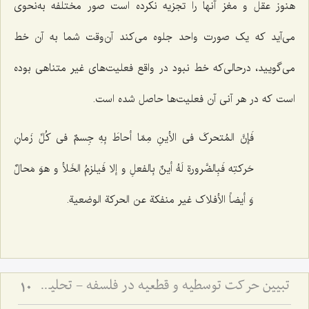
هنوز عقل و مغز آنها را تجزیه نکرده است صور مختلفه به‌نحوی
می‌آید که یک صورت واحد جلوه می‌کند آن‌وقت شما به آن خط
می‌گویید، درحالی‌که خط نبود در واقع فعلیت‌های غیر متناهی بوده
است که در هر آنی آن فعلیت‌ها حاصل شده است.
فَإنَّ المُتحرکَ فی الأینِ مِمّا أحاطَ بِهِ جِسمٌ فی کُلِّ زَمانِ
حَرکتِه فَبِالضَّرورةِ لَهُ أینٌ بِالفعلِ و إلا فَیلزمُ الخَلأ و هوَ مَحالٌ
وَ أیضاً الأفلاک غیر منفکة عن الحرکة الوضعیة.
تبیین حرکت توسطیه و قطعیه در فلسفه - تحلیل نسبت فعلیت و قوه در حرکت‌های تدریجی
10