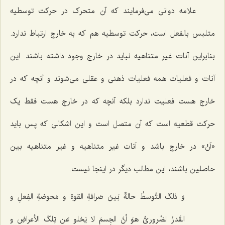
علامه دوانی می‌فرمایند که آن متحرک در حرکت توسطیه
متلبس بالفعل است، حرکت توسطیه هم که به خارج ارتباط ندارد.
بنابراین آنات غیر متناهیه نباید در خارج وجود داشته باشند. این
آنات و فعلیات همه فعلیات ذهنی و عقلی می‌شوند و آنچه که در
خارج هست فعلیت ندارد بلکه آنچه که در خارج هست فقط یک
حرکت قطعیه است که آن متصل است و این اشکالی که پس باید
«آنْ» در خارج باشد و آنات غیر متناهیه و غیر متناهیه بین
حاصلین باشند، این مطالب دیگر در اینجا نیست.
وَ ذلکَ التَّوسطُ حالةٌ بَینَ صَرافةِ القوةِ و مَحوضةِ الفِعلِ و
القَدرُ الضَّروریُّ هوَ أنَّ الجِسمَ لا یَخلو عَن تِلکَ الأعراضِ و