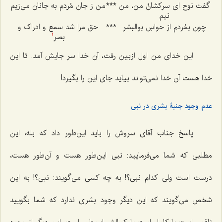
گفت نوح ای سرکشانْ من، من
***
من ز جان مُردم به جانان می‌زیم
نیم
چون بمُردم از حواسِ بوالبشر
***
حق مرا شد سمع و ادراک و
بصر
1
این خدای من اول ازبین رفت، آن خدا سر جایش آمد. تا این
خدا هست آن خدا نمی‌تواند بیاید جای این را بگیرد!
عدم وجود جنبۀ بشری در نبی
پاسخ جناب آقای سروش را باید این‌طور داد که بله، این
مطلبی که شما می‌فرمایید: نبی این‌طور هست و آن‌طور هست،
درست است ولی کدام نبی؟! به چه کسی می‌گویند: نبی؟! به این
شخص می‌گویند که این دیگر وجود بشری ندارد که شما بگویید