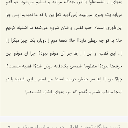
به‌جای او نشسته‌ام! با این دیدگاه می‌آید و تسلیم می‌شود. دو قدم
می‌آید یک چیزی می‌بیند [می‌گوید که] این را که ما ندیدیم! پس چرا
این‌طوری است؟! خب نفس و فلان شروع می‌کند؛ ما اشتباه کردیم
حالا به تو چه ربطی دارد؟! حالا دفعۀ دوم اِ دوباره یک چیز دیگر! اِ اِ
اِ... این قضیه و این اِ اِ اِ‌ها چرا آن موقع نبود؟! چرا آن موقع این
حرف‌ها نبود؟! منظومۀ شمسی یک‌دفعه عوض شد؟! قضیه چیست؟!
چرا؟ این اِ اِ اِ‌ها سر جایش درست است! من آمدم و این اشتباه را در
اینجا مرتکب شدم و گفتم که من به‌جای ایشان نشسته‌ام!