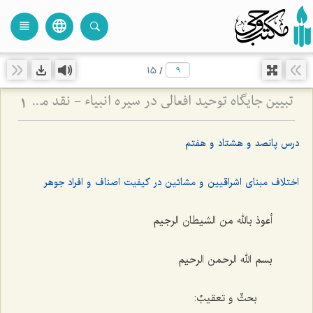
language
view_headline
close
search
15
/
تبیین جایگاه توحید افعالی در سیره انبیاء - نقد مدعیان دروغین و ضرورت خروج از خودپرستی
1
درس پانصد و هشتاد و هفتم
اختلاف مبنای اشراقیین و مشائین در کیفیت اصناف و افراد جوهر
أعوذ بالله من الشیطان الرجیم
بسم الله الرحمن الرحیم
بحثٌ و تعقیبٌ: