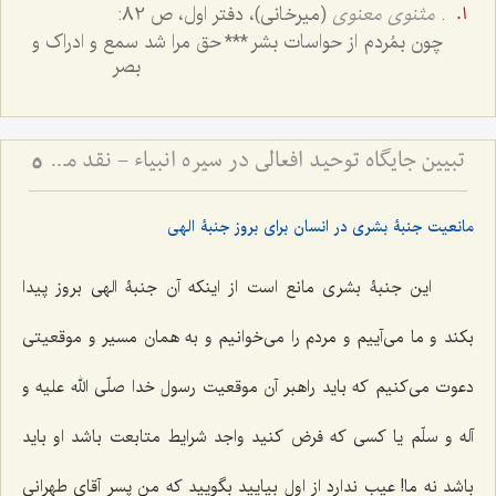
.
مثنوی معنوی
(میرخانی)، دفتر اول، ص 82:
چون بمُردم از حواسات بشر
***
حق مرا شد سمع و ادراک و
بصر
تبیین جایگاه توحید افعالی در سیره انبیاء - نقد مدعیان دروغین و ضرورت خروج از خودپرستی
5
مانعیت جنبۀ بشری در انسان برای بروز جنبۀ الهی
این جنبۀ بشری مانع است از اینکه آن جنبۀ الهی بروز پیدا
بکند و ما می‌آییم و مردم را می‌خوانیم و به همان مسیر و موقعیتی
دعوت می‌کنیم که باید راهبر آن موقعیت رسول خدا صلّی الله علیه و
آله و سلّم یا کسی که فرض کنید واجد شرایط متابعت باشد او باید
باشد نه ما! عیب ندارد از اول بیایید بگویید که من پسر آقای طهرانی