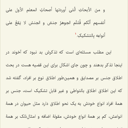
و منَ الأبحاثِ الَّتی أوردتها أصحابُ المعلم الأول على
أنفسهم أنَّکم قُلتُم الجوهرُ جنسٌ و الجنسُ لا یَقعُ على
أنواعِه بِالتشکیکِ.
1
این مطلب مسئله‌ای است که تذکرش بد نبود که آخوند در
اینجا تذکر بدهند و چون جای اشکال برای این قضیه هست در بحث
اطلاق جنس بر مصدایق و همین‌طور اطلاق نوع بر افراد، گفته شد
که این اطلاق اطلاق بالتواطی و غیر قابل تشکیک است، جنس بر
همۀ افراد انواع خودش به یک نحو اطلاق دارد مثل حیوان در همۀ
انواعش، کم بر همۀ انواع خودش، مقولۀ اضافه و امثال‌ذلک بر همۀ