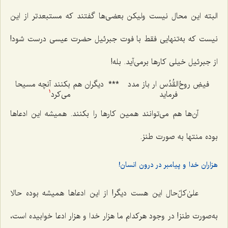
البته این محال نیست ولیکن بعضی‌ها گفتند که مستبعدتر از این
نیست که به‌تنهایی فقط با فوت جبرئیل حضرت عیسی درست شود!
از جبرئیل خیلی کارها برمی‌آید. بله!
فیضِ روحُ‌القُدُس ار باز مدد
***
دیگران هم بکنند آنچه مسیحا
فرماید
می‌کرد
1
آن‌ها هم می‌توانند همین کارها را بکنند. همیشه این ادعاها
بوده منتها به صورت طنز.
هزاران خدا و پیامبر در درون انسان!
علیٰ‌کلّ‌حال این هست دیگر! از این ادعاها همیشه بوده‌ حالا
به‌صورت طنز! در وجود هرکدام ما هزار خدا و هزار ادعا خوابیده است،