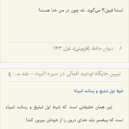
است! قبول؟! می‌گوید: نه، چون در من خدا هست!
.
دیوان حافظ
(قزوینی)، غزل 143.
تبیین جایگاه توحید افعالی در سیره انبیاء - نقد مدعیان دروغین و ضرورت خروج از خودپرستی
4
شرط اول تبلیغ و رسالت انبیاء!
این همان حقیقتی است که شرط اول تبلیغ و رسالت انبیاء
است که پیغمبر باید خدای درون را از خودش بیرون کند!