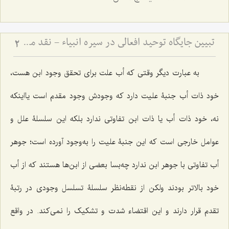
تبیین جایگاه توحید افعالی در سیره انبیاء - نقد مدعیان دروغین و ضرورت خروج از خودپرستی
2
به عبارت دیگر وقتی که أب علت برای تحقق وجود ابن هست،
خود ذات أب جنبۀ علیت دارد که وجودش وجود مقدم است یااینکه
نه، خود ذات أب یا ذات ابن تفاوتی ندارد بلکه این سلسلۀ علل و
عوامل خارجی است که این جنبۀ علیت را به‌وجود آورده است؛ جوهر
أب تفاوتی با جوهر ابن ندارد چه‌بسا بعضی از ابن‌ها هستند که از أب
خود بالاتر بودند ولکن از نقطه‌نظر سلسلۀ تسلسل وجودی در رتبۀ
تقدم قرار دارند و این اقتضاء شدت و تشکیک را نمی‌کند. در واقع