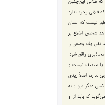
كه فلانى این‌چنین
ه فلانى وجود ندارد
طور نیست كه انسان
واهد شخص اطلاع بر
د نفى یك وصفى را
حاذیرى واقع شود.
ت یا متصف نیست و
 ندارد، اصلاً زیدى
كسى دیگر برو و به
گوید که باید از او