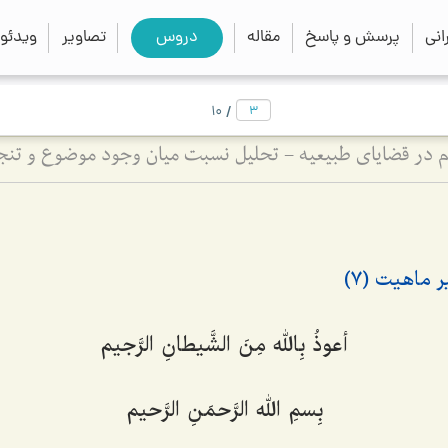
close
search
نی
پرسش و پاسخ
مقاله
دروس
تصاویر
ویدئو
/
10
م در قضایای طبیعیه - تحلیل نسبت میان وجود موضوع و تن
ماهیت (7)
أعوذُ بِالله مِنَ الشَّیطانِ الرَّجیم
بِسمِ الله الرَّحمَنِ الرَّحیم