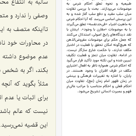
سالبه به انتفاع مح
طبیعیه و نحوه تعلق احکام شرعی به
موضوعات می‌پردازند. بحث با بررسی تفاوت
وصفى را ندارد و متص
میان سلب مقید و دفع سلب آغاز شده و به
این پرسش اساسی می‌رسد که آیا احکام شرعی
به ماهیتِ اشیاء «فی‌حد‌نفسه» تعلق می‌گیرند
تااینكه متصف به ای
یا به موضوعات «مقارن با وجود». ایشان با
نقد دیدگاه‌های رایج اصولی، استدلال می‌کنند
که جعل حکم برای موضوعات مفروض‌الذهن
در محاورات خود ناظ
که هیچ‌گونه امکان تحقق یا فعلیت در اختیار
مکلف ندارند، با حکمت شارع سازگار نیست.
عدم موضوع داشته ب
در ادامه، تفاوت میان تنجز و فعلیت تکلیف
تبیین شده و این نکته مورد تأکید قرار می‌گیرد
که احکام شرعی همواره ناظر به افعال اختیاری
بكند، اگر به شخص 
مکلف در ظرف اقتران با وجود هستند. در
پایان، با اشاره به تغییرات فرهنگی و بینشی
در زمان ظهور امام زمان (عج)، تفاوت میان
مثلاً بگوید كه آن
احکام فعلی و احکام متناسب با مراتب عالی‌ترِ
فهم و بصیرت انسانی تشریح می‌شود.
برای اثبات یا عدم ا
نیست كه عالم باشد 
این قضیه نمی‌رسید. 