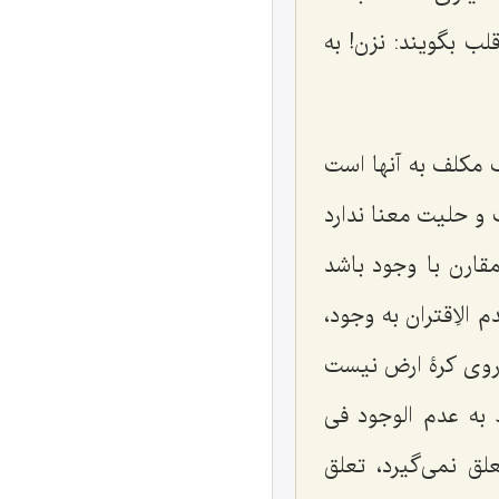
لب بگویند: نزن! به
ف مكلف به آنها است
و حلیت معنا ندارد
ارن با وجود باشد
الاِقتران به وجود،
 روى كرۀ ارض نیست
 به
عدم الوجود فى
ق نمی‌گیرد، تعلق