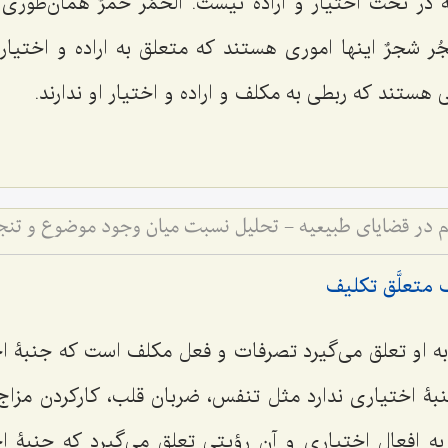
 در تحت اختیار و اراده نیست.
الخمُر خمرٌ
همان‌طوری
ُر شجرٌ
اینها امورى هستند كه متعلق به اراده و اختیار
 هستند كه ربطى به مكلف و اراده و اختیار او ندارند.
م در قضایای طبیعیه - تحلیل نسبت میان وجود موضوع و تن
متعلَّق تکلیف
به او تعلق می‌گیرد تصرفات و فعل مكلف است كه جنبۀ اخ
بۀ اختیارى ندارد مثل تنفس، ضربان قلب، كاركردن مزاج،
 به افعال اختیارى و آن رؤیتى تعلق می‌گیرد كه جنبۀ ا