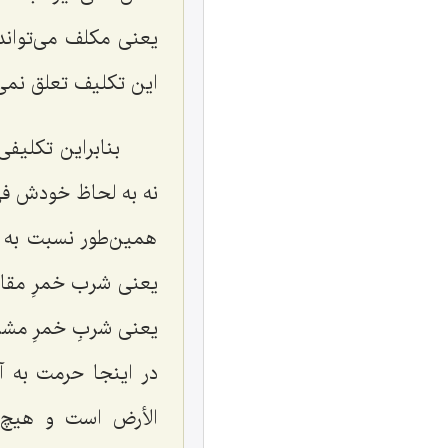
یعنی مکلف می‌تواند 
این تكلیف تعلق نمی‌
بنابراین تكلیف
نه به لحاظ خودش فى
همین‌طور نسبت به 
یعنى شرب خمرِ مقارن
یعنى شربِ خمرِ مشر
در اینجا حرمت به آ
الأرض
است و هیچ‌وق