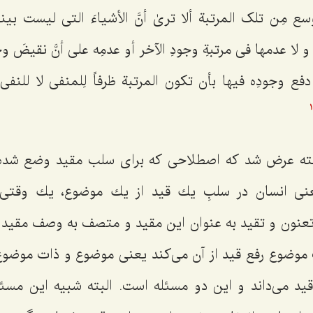
 أوسع مِن تلک المرتبة ألا ترىٰ أنَّ الأشیاءَ التى لیست بین
 لا عدمها فى مرتبةِ وجودِ الآخر أو عدمِه على أنَّ نقیضَ و
فع وجودِه فیها بأن تکون المرتبة ظرفاً لِلمنفى لا للنفى أع
1
ه عرض شد كه اصطلاحى كه براى سلب مقید وضع شده 
ى انسان در سلبِ یك قید از یك موضوع، یك وقتى 
تعنون و تقید به عنوان این مقید و متصف به وصف مقید د
 موضوع رفع قید از آن می‌کند یعنى موضوع و ذات موضوع ر
قید می‌داند و این دو مسئله است. البته شبیه این مس