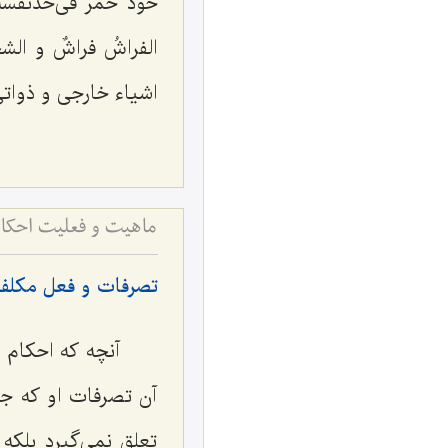
خود خمر فى‌حدّنفسه
الفراشُ فراشٌ و الشج
اشیاء خارجى و ذواتى
ماهیت و فعلیت احکا
تصرفات و فعل مكلف 
آنچه كه احكام 
آن تصرفات او كه جن
تعلق نمی‌گیرد بلکه