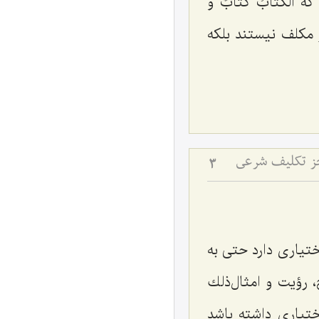
 که
الکتابُ کتابٌ و
 مكلف نیستند بلکه
جز تکلیف شرعی
3
تیارى دارد حتى به
 رؤیت و امثال‌ذلك
ختیارى داشته باشد