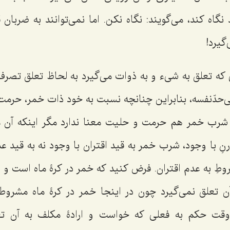
نگاه كند، می‌گویند: نگاه نكن. اما نمی‌توانند به ضربان ق
گیرد!
ى كه تعلق‌ به شیء و به ذوات می‌گیرد به لحاظ تعلق تصر
‌حدّنفسه، بنابراین چنانچه نسبت به خود ذات خمر، حرمت 
شرب خمر هم حرمت و حلیت معنا ندارد مگر اینكه آن مق
ِ با وجود، شرب خمر به قید اقتران با وجود نه به قید عدم 
وطِ به عدم اقتران. فرض كنید كه خمر در كرۀ ماه است و
ن تعلق نمی‌گیرد چون در اینجا خمر در كرۀ ماه مشروط
ت حكم به فعلى كه خواست و ارادۀ مكلف به آن تعل