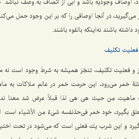
د، اوصاف وجودیه باشد و آبى از اتصاف به وصف نباشد. گا
می‌گیرید، در آنجا اوصافى را كه بر این وجود حمل می‌کن
 داشته باشند نه‌اینكه بالقوه باشند.
 فعلیت تكلیف
ّز و فعلیت تكلیف، تنجّز همیشه به شرط وجود است نه مق
ۀ خمر می‌رود، این حرمت خمر در عالم ملاكات به ماه
به ماهیت
مِن حیث هى هى
لذا قبلاً عرض شد معنا ندا
لق بگیرد، خود خمر فى‌حدّنفسه
شیءٌ مِن الأشیاء
است. ای
رد و این شرب یك فعلى است كه می‌شود در تحت اختیار و 