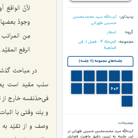
لأنَّ الواقعَ
پدیدآور
آیت‌اللَه سید محمدمحسن
وجودُ بعضها و
حسینی طهرانی
گروه
اسفار
مِن المراتب د
مجموعه
المرحلة 4 - فصل 1: فی
الماهیة
الرفع المقیَّد.
جلسه‌های مجموعه (11 جلسه)
در مباحث گذشت
600
599
598
597
596
سلب مقید است یعن
605
604
603
602
601
فى‌حدّنفسه خارج از 
606
و یك وقتى با اثبات
توضیحات
وصف و از تقیّد به 
آیت‌الله سید محمدمحسن حسینی طهرانی در
این جلسه به تبیین دقیق ماهیت قضایای