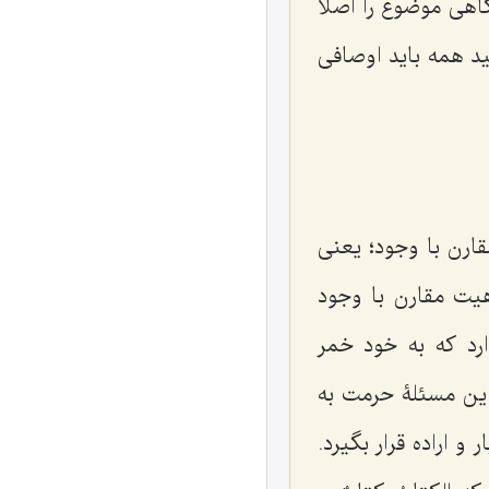
هى موضوع را اصلاً
ید همه باید اوصافى
ارن با وجود؛ یعنى
یت مقارن با وجود
رد كه به خود خمر
ن مسئلۀ حرمت به
اراده قرار بگیرد.