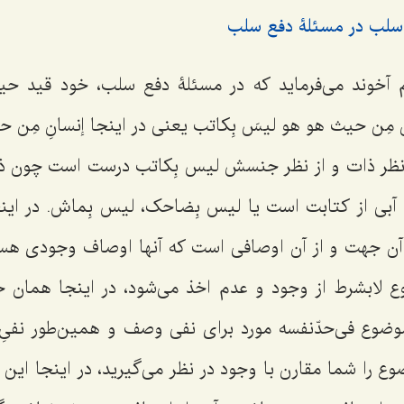
 سلب در مسئلۀ دفع سلب
م آخوند می‌فرماید كه در مسئلۀ دفع سلب، خود قید ح
ن مِن حیث هو هو لیسَ بِکاتب
یعنى در اینجا
إنسانِ مِن 
 نظر ذات و از نظر جنسش
لیس بِکاتب
درست است چون ذات
 آبى از كتابت است یا
لیس بِضاحک، لیس بِماش.
در این
آن جهت و از آن اوصافى است كه آنها اوصاف وجودى هستن
 لابشرط از وجود و عدم اخذ می‌شود، در اینجا همان ح
ضوع فى‌حدّنفسه مورد براى نفى وصف و همین‌طور نفىِ ن
 را شما مقارن با وجود در نظر می‌گیرید، در اینجا این