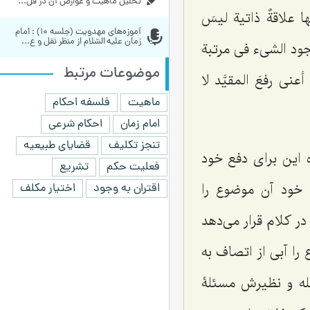
تحلیل ماهیت و عوارض آن در فل...
ها علاقةٌ ذاتیة لیسَ
آموزه‌های مهدویت (جلسه 10) : امام 
زمان علیه السّلام از منظر نقل و ع...
جود الشی‌ء فى مرتبة
موضوعات مرتبط
نى رفعَ المقیَّد لا
ماهیت
فلسفه احکام
امام زمان
احکام شرعی
تنجز تکلیف
قضایای طبیعیه
این براى دفع خود
فعلیت حکم
تشریع
خود آن موضوع را
اقتران به وجود
اختیار مکلف
ر كلام قرار می‌دهد
ا آبى از اتصاف به
ئله و نظیرش مسئلۀ