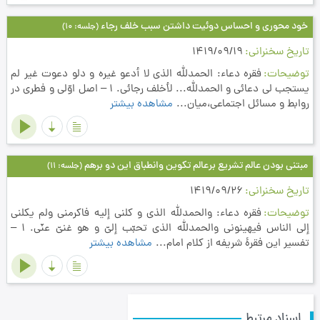
خود محوری و احساس دوئیت داشتن سبب خلف رجاء
(جلسه: 10)
تاریخ سخنرانی
1419/09/19
توضیحات
فقره دعاء: الحمدلله الذي لا أدعو غيره و دلو دعوت غير لم
يستجب لي دعائي و الحمدلله... لأخلف رجائي. 1 – اصل اوّلي و فطري در
روابط و مسائل اجتماعي،میان...
مشاهده بیشتر
مبتنى بودن عالم تشریع برعالم تكوین وانطباق این دو برهم
(جلسه: 11)
تاریخ سخنرانی
1419/09/26
توضیحات
فقره دعاء: والحمدلله الذي و كلني إليه فاكرمني ولم يكلني
إلي الناس فيهينوني والحمدلله الذي تحبّب إليّ و هو غنيّ عنّي. 1 –
تفسير اين فقرۀ شريفه از كلام امام...
مشاهده بیشتر
اسناد مرتبط