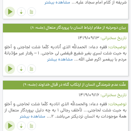
شريفه از كلام امام سجاد عليه...
مشاهده بیشتر
بیان دومرتبه از مقام ارتباط انسان با پروردگار متعال
(جلسه: 8)
تاریخ سخنرانی
1419/09/13
توضیحات
فقره دعاء: الحمدلله الذي اُناديه كلّما شئت لجاجتي و أخلو
به حيث شئت لسري بغير شفيع فيقضي لي حاجتي. 1 – رفتار غير مؤدّبانۀ
مردم با پيغمبر اكرم صلي اللَه...
مشاهده بیشتر
علّت عدم شرمندگی انسان از ارتکاب گناه در قبال خداوند
(جلسه: 9)
تاریخ سخنرانی
1419/09/16
توضیحات
فقره دعاء: والحمدلله الذي اناديه كلّما شئت لحاجتي و أخلو
به حيث شئت لحاجتي... لأخلف رجائي 1 به چه دليل پروردگار متعال از
همۀ موجودات به انسان نزديكتر مي‌باشد. 2...
مشاهده بیشتر