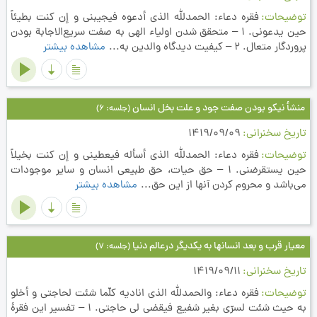
توضیحات
فقره دعاء: الحمدلله الذي أدعوه فيجيبني و إن كنت بطيئاً
حين يدعوني. 1 – متحقق شدن اولياء الهي به صفت سريع‌الاجابة بودن
پروردگار متعال. 2 – كيفيت دیدگاه والدين به...
مشاهده بیشتر
منشأ نیکو بودن صفت جود و علت بخل انسان
(جلسه: 6)
تاریخ سخنرانی
1419/09/09
توضیحات
فقره دعاء: الحمدلله الذي أسأله فيعطيني و إن كنت بخيلاً
حين يستقرضني. 1 – حق حيات، حق طبيعي انسان و ساير موجودات
مي‌باشد و محروم كردن آنها از اين حق...
مشاهده بیشتر
معیار قرب و بعد انسانها به یکدیگر درعالم دنیا
(جلسه: 7)
تاریخ سخنرانی
1419/09/11
توضیحات
فقره دعاء: والحمدلله الذي اناديه كلّما شئت لحاجتي و أخلو
به حيث شئت لسرّي بغير شفيع فيقضي لي حاجتي. 1 – تفسير اين فقرۀ