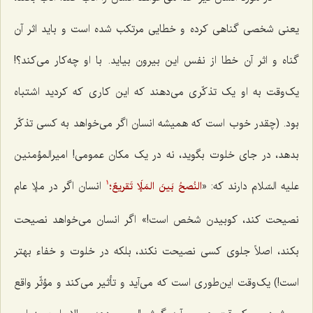
یعنی شخصی گناهی کرده و خطایی مرتکب شده است و باید اثر آن
گناه و اثر آن خطا از نفس این بیرون بیاید. با او چه‌کار می‌کند؟!
یک‌وقت به او یک تذکّری می‌دهند که این کاری که کردید اشتباه
بود. (چقدر خوب است که همیشه انسان اگر می‌خواهد به کسی تذکّر
بدهد، در جای خلوت بگوید، نه در یک مکان عمومی! امیرالمؤمنین
علیه السّلام دارند که: «
انسان اگر در ملإ عام
النُصحُ بَینَ المَلَإ تَقریعٌ؛
1
نصیحت کند، کوبیدن شخص است!» اگر انسان می‌خواهد نصیحت
بکند، اصلاً جلوی کسی نصیحت نکند، بلکه در خلوت و خفاء بهتر
است!) یک‌وقت این‌طوری است که می‌آید و تأثیر می‌کند و مؤثّر واقع