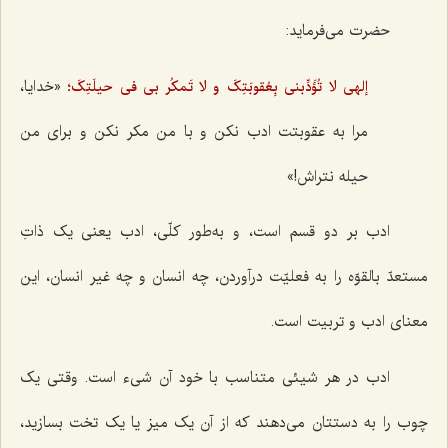
حضرت می‌فرماید:
«خدایا،
إلهی لا تُؤَدِّبنی بِعُقوبَتِکَ و لا تَمکُر بی فی حیلَتِکَ؛
مرا به عقوبتت ادب نکن و با من مکر نکن و برای من
حیله نتراش!»
ادب بر دو قسم است، و به‌طور کلّی، ادب یعنی یک ذاتِ
مستعدّ بالقوّه را به فعلیّت درآوردن، چه انسان و چه غیر انسان، این
معنای ادب و تربیت است.
ادب در هر شیئی متناسب با خود آن شیء است. وقتی یک
چوب را به دستتان می‌دهند که از آن یک میز یا یک تخت بسازید،