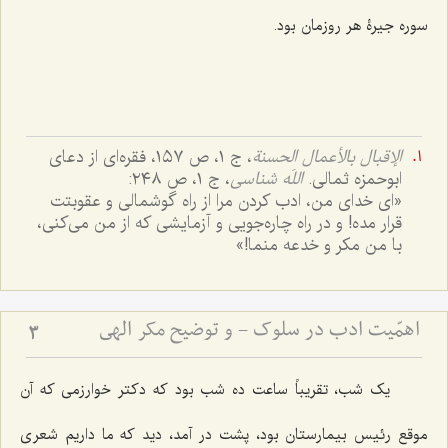
سوره جیرۀ هر روزمان بود.
الإقبال بالأعمال الحسنة
، ج ١، ص ١٥٧، فقره‌ای از دعای
ابوحمزه ثمالی.
اللَه شناسی
، ج ١، ص ٢٤٨:
«ای خدای من، ادب کردن مرا از راه گوشمالی و عقوبتت
قرار مده! و در راه چاره‌جویی و آزمایشی که از من می‌کنی،
با من مکر و خدعه منما!»
اهمّیت ادب در سلوک - و توضیح مکر الهی
3
یک شب، تقریباً ساعت ده شب بود که دکتر خوارزمی که آن
موقع رئیس بیمارستان بود، پشت در آمد، دید که ما داریم شعری