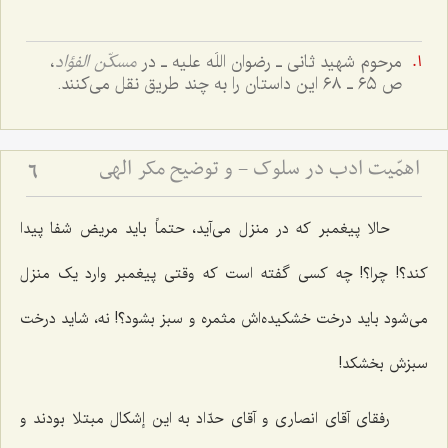
مرحوم شهید ثانی ـ رضوان اللَه علیه ـ در
مسکّن الفؤاد
،
ص ٦٥ ـ ٦٨ این داستان را به چند طریق نقل می‌کنند.
اهمّیت ادب در سلوک - و توضیح مکر الهی
6
حالا پیغمبر که در منزل می‌آید، حتماً باید مریض شفا پیدا
کند؟! چرا؟! چه کسی گفته است که وقتی پیغمبر وارد یک منزل
می‌شود باید درخت خشکیده‌اش مثمره و سبز بشود؟! نه، شاید درخت
سبزش بخشکد!
رفقای آقای انصاری و آقای حدّاد به این إشکال مبتلا بودند و