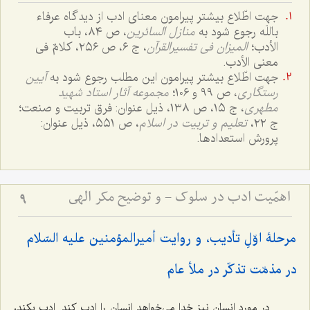
جهت اطّلاع بیشتر پیرامون معنای ادب از دیدگاه عرفاء
باللَه رجوع شود به
منازل السائرین
، ص ٨٤، باب
الأدب؛
المیزان فی تفسیرالقرآن
، ج ٦، ص ٢٥٦، کلامٌ فی
معنی الأدب.
جهت اطّلاع بیشتر پیرامون این مطلب رجوع شود به
آیین
رستگاری
، ص ٩٩ و ١٠٦؛
مجموعه آثار استاد شهید
مطهری
، ج ١٥، ص ١٣٨، ذیل عنوان: فرق تربیت و صنعت؛
ج ٢٢،
تعلیم و تربیت در اسلام
، ص ٥٥١، ذیل عنوان:
پرورش استعدادها.
اهمّیت ادب در سلوک - و توضیح مکر الهی
9
مرحلۀ اوّلِ تأدیب، و روایت أمیرالمؤمنین علیه السّلام
در مذمّت تذکّر در ملأ عام
در مورد انسان نیز خدا می‌خواهد انسان را ادب کند. ادب بکند،