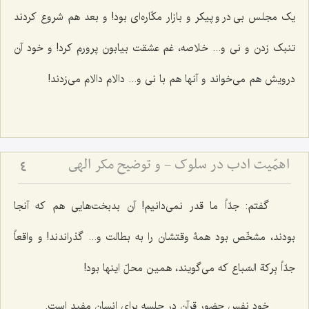
یک مجلس بی در و پیکر و بازار مکّاره‌ای بود! و بعد هم شروع کردند
تنبک زدن و نی و... خلاصه، غم عشقت بیابون پرورم کرد! و خود آن
درویش هم می‌خواند و آنها هم با نی و... دالام دالام می‌زدند!
اهمّیت ادب در سلوک - و توضیح مکر الهی
4
گفتم: جدّاً ما قدر نمی‌دانیم! آن بدبخت‌هایی هم که آنجا
بودند، مشخّص بود همۀ وقتشان را به بطالت و... گذراندند! و واقعاً
جدّاً بِرکة السّباع که می‌گویند، همین محلّ اینها بود!
خود نفس حضور قرآن در جلسه برای انسان مفید است.