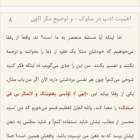
اهمّیت ادب در سلوک - و توضیح مکر الهی
8
امّا اینکه آیا مسئله منحصر به ما است؟ نه، واقعاً از رفقا
می‌خواهیم که خودشان مثلاً یک فقره از دعا را بخوانند و ترجمه
بکنند و تفسیر بکنند. من این را جدّی می‌گویم، نه اینکه فکر کنید
شوخی می‌کنم! چون هر نفسی برداشتی دارد؛ الآن اگر من باب مثال،
یکی از رفقا بیاید این
«إلهی لا تُؤَدِّبنی بِعُقوبَتِکَ و لاتَمکُر بی فی
را معنا کند،
واللَهِ العلیِّ العَظیم
قسم می‌خورم که منِ آسیّد
حیلَتِکَ»
محسن از مطلب ایشان شاید استفاده کنم! و شاید مطلبی به ذهن
ایشان برسد که به ذهن من نرسیده باشد. واقعش همین است! اصلاً