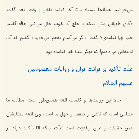
می‌خوانیم. همانجا ایستاد و تا آخر نیامد داخل و رفت، بعد گفت:
«آقای طهرانی مثل اینکه با حاج آقا خوب حال می‌کنی ها!» گفتم:
خب چرا نیامدی؟ گفت: «اگر می‌آمدم به‌هم می‌خورد.» گفتم: نه آقا،
ادامه‌اش می‌دادیم! که دیگر بندۀ خدا نیامده بود.
علّت تأکید بر قرائت قرآن و روایات معصومین
علیهم السّلام
حالا این روایت‌ها و کلمات ائمّه همین‌طور است. مطالب ما
مطالبی است که ناشی از ضعف و جهل ما است، ولی ائمّه مطالبشان
عین حقیقت و عین واقعیّت است. علّت اینکه آقا تأکید دارند بر