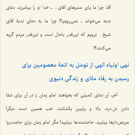
آقا، چرا ما پای منبرهای آقای... ـ خدا او را بیامرزد، دعای
ندبه می‌خواند ـ نمی‌رویم؟! چرا ما به دعای ندبۀ آقای
شیخ... نرویم که این‌قدر باحال است و این‌قدر مردم گریه
می‌کنند؟!
نهی اولیاء الهی از توسّل به ائمّۀ معصومین برای
رسیدن به رفاه مادّی و زندگی دنیوی
آخر، آن دعای کمیلی که بخواهند امام زمان را در آن برای شفا
دادن دل درد، بالا و پایین بکشانند، خب همین است دیگر!
مریض‌دارها بیایید، حاجتمندها بیایید! مگر امام زمان برای حاجت‌روا