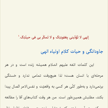
إلهی لا تُؤَدِّبنی بِعُقوبَتِکَ و لا تَمکُر بی فی حیلَتِکَ.
1
جاودانگی و حیات کلام اولیاء الهی
این کلمات ائمّه علیهم السّلام همیشه زنده است و در هر
مرحله‌ای با انسان هست؛ لذا هیچ‌وقت تمامی ندارد و خستگی
برنمی‌دارد و به‌طور کلّی هر کسی به واقعیّت و نفس‌الامر اتّصال پیدا
بکند، مطلبش همین‌طور است. من هر وقت کتاب‌های آقا را مطالعه