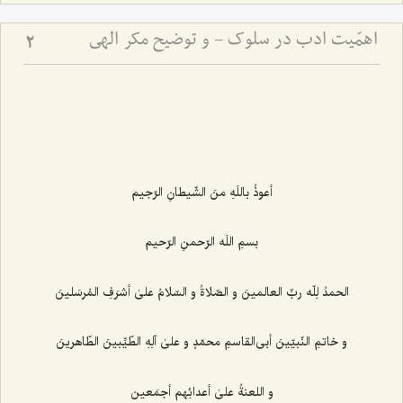
اهمّیت ادب در سلوک - و توضیح مکر الهی
2
أعوذُ باللَهِ منَ الشّیطانِ الرّجیم
بسمِ اللَه الرّحمنِ الرّحیم
الحمدُ لِلّه ربِّ العالمینَ و الصّلاةُ و السّلامُ علیٰ أشرَفِ المُرسَلینَ
و خاتمِ النّبیّینَ أبی‌القاسمِ محمّدٍ و علیٰ آلِهِ الطّیِّبینَ الطّاهرینَ
و اللعنةُ علیٰ أعدائِهم أجمَعین