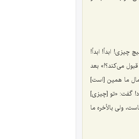
یزی! ابداً! ابداً!
قبول می‌کند؟!» بعد
مال ما همین [است]‌
د! گفت: «تو [چیزی]
است، ولی بالأخره ما