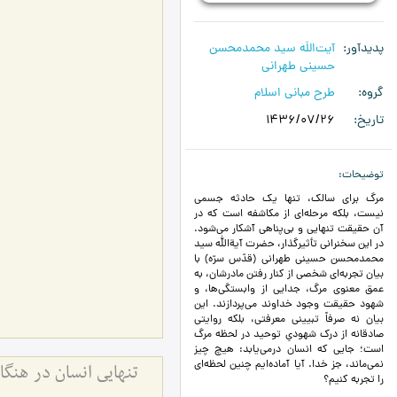
پدیدآور
آیت‌اللَه سید محمدمحسن
حسینی طهرانی
گروه
طرح مبانی اسلام
تاریخ
1436/07/26
توضیحات
مرگ برای سالک، تنها یک حادثه جسمی
نیست، بلکه مرحله‌ای از مکاشفه است که در
آن حقیقت تنهایی و بی‌پناهی آشکار می‌شود.
در این سخنرانی تأثیرگذار، حضرت آیة‌الله سید
محمدمحسن حسینی طهرانی (قدّس سرّه) با
بیان تجربه‌ای شخصی از کنار رفتن مادرشان، به
عمق معنوی مرگ، جدایی از وابستگی‌ها، و
شهود حقیقت وجود خداوند می‌پردازند. این
بیان نه صرفاً تبیینی معرفتی، بلکه روایتی
صادقانه از درک شهودیِ توحید در لحظه مرگ
است؛ جایی که انسان درمی‌یابد: هیچ چیز
نمی‌ماند، جز خدا. آیا آماده‌ایم چنین لحظه‌ای
را تجربه کنیم؟