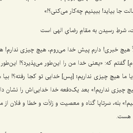
لت جا بیاید! ببینیم چه‌کار می‌کنی؟!»
ت، شرطِ رسیدن به مقامِ رضایِ الهی است
 هیچ خبری! دارم پیش خدا می‌روم، هیچ چیزی ندارم! هیچ چ
م] گفتم که: «یعنی خدا من را این‌طور می‌پذیرد؟! این‌طور 
ا ما هیچ چیزی نداریم؛ [پس] خدایی تو کجا رفته؟! بیا 
چ چیزی نداریم!» بعد یک‌دفعه خدا خدایی‌اش را نشان دا
م!» بله، سَرتاپا گناه و معصیت و زلاّت و خطا و فلان از م
 هست.