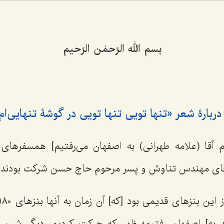
بسم الله الرّحمٰن الرّحیم
ربارۀ شعر «تنها تویی تنها تویی در گوشۀ تنهایی‌ام.
 آقا (علامه طهرانی) به اصفهان می‌رفتیم] همسفرهای
آقای مهندس تناوش و پسر مرحوم حاج حسن شرکت بودند.
د به] اصفهان رفتیم؛ ظهر که حرکت کردیم، دیگر شب د