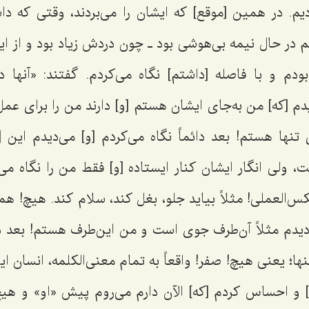
م. در همین [موقع] که ایشان را می‌بردند، وقتی که داش
م در حال نیمه بی‌هوشی بود ـ چون دردش زیاد بود و از این
م و با فاصله [داشتم] نگاه می‌کردم. گفتند: «آنها دار
یدم [که] من به‌جای ایشان هستم [و] دارند من را برای عم
تنها هستم! بعد دائماً نگاه می‌کردم [و] می‌دیدم ای
 ولی انگار ایشان کنار ایستاده [و] فقط من را نگاه می
کس‌العملی! مثلاً بیاید جلو، بغل کند، سلام کند. هیچ! همی
 دیدم مثلاً آن‌طرف جوی است و من این‌طرف هستم! بعد د
ها؛ یعنی هیچ! صفر! واقعاً به تمام معنی‌الکلمه، انسان ا
 و احساس کردم [که] الآن دارم می‌روم پیش «او» و هیچ