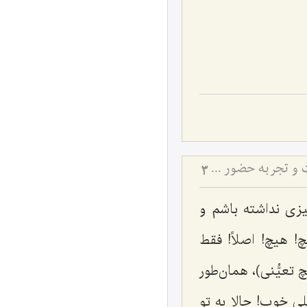
تنهایی انسان در هنگام مرگ و لقای پروردگار - تنهایی در لحظه مرگ، قطع تعلقات و تجربه حضور خدا در آن لحظه
3
یزی نداشته باشم و
چ! هیچ! اصلاً! فقط
 تعیُّنی)، همان‌طور
لی خوب! حالا به تو