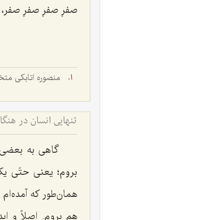
صفرِ صفرِ صفرِ صفر،
منصوره اتابکی متخل
گاهی به بعضی ا
بروم؛ یعنی حتّی یک 
همان‌طور که آمده‌ام 
هم بروم. اصلاً و اب