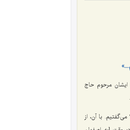
..»
 ‌ایشان مرحوم حاج
ماشین ایشان از این بنزهای قدیمی بود [که] آن زمان به آنها بنزهای 180 می‌گفتیم. با آن، از
یروقت [به اصفهان