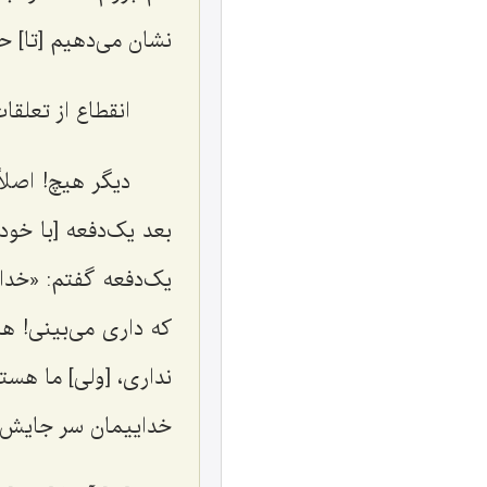
نشان می‌دهیم [تا] حا
انقطاع از تعلقا
دیگر هیچ! اصلاً
بعد یک‌دفعه [با خود
یک‌دفعه گفتم: «خدای
که داری می‌بینی! هی
نداری، [ولی] ما هستی
خداییمان سر جایش