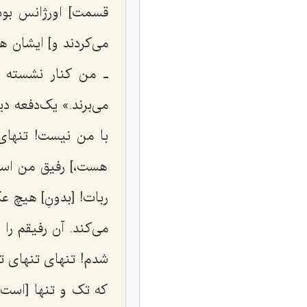
قسمت] اورژانس بودی
می‌کردند و] ایشان ه
ـ من کنار نشسته بود
می‌برند.» یک‌دفعه د
با من نیست! تنهای 
هست،] رفیق من است،
ربات! [بدونِ] هیچ ع
می‌کند. آن رفیقم را
شدم! تنهای تنهای تن
که تک و تنها [است]