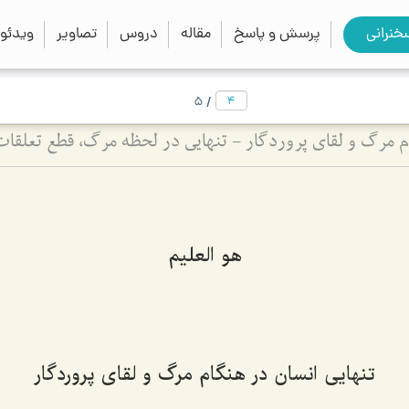
close
search
خنرانی
پرسش و پاسخ
مقاله
دروس
تصاویر
ویدئو
/
5
هو العليم
تنهایی انسان در هنگام مرگ و لقای پروردگار