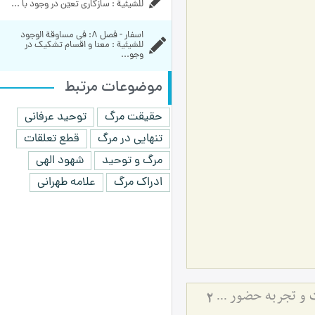
للشيئية : سازگاری تعیّن در وجود با ...
اسفار - فصل 8: في مساوقة الوجود 
للشيئية : معنا و اقسام تشکیک در 
وجو...
موضوعات مرتبط
حقیقت مرگ
توحید عرفانی
تنهایی در مرگ
قطع تعلقات
مرگ و توحید
شهود الهی
ادراک مرگ
علامه طهرانی
تنهایی انسان در هنگام مرگ و لقای پروردگار - تنهایی در لحظه مرگ، قطع تعلقات و تجربه حضور خدا در آن لحظه
2