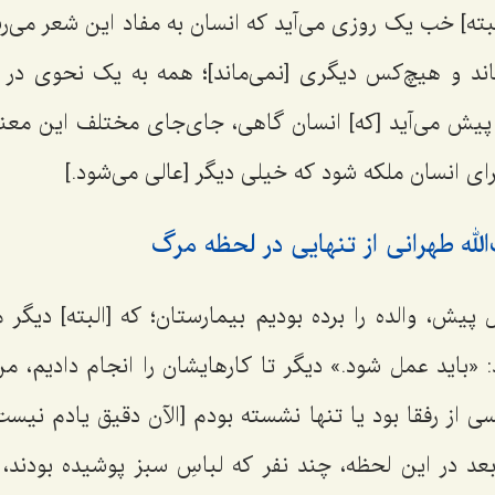
لبته] خب یک روزی می‌آید که انسان به مفاد این شعر می‌
اند و هیچ‌کس دیگری [نمی‌ماند]؛ همه به یک نحوی در
یش می‌آید [که] انسان گاهی، جای‌جای مختلف این معنا ر
رای انسان ملکه شود که خیلی دیگر [عالی می‌شود.]
له طهرانی از تنهایی در لحظه مرگ
 پیش، والده را برده بودیم بیمارستان؛ که [البته] دیگر
د: «باید عمل شود.» دیگر تا کارهایشان را انجام دادیم، م
سی از رفقا بود یا تنها نشسته بودم [الآن دقیق یادم نیست؛
 بعد در این لحظه، چند نفر که لباسِ سبز پوشیده بودند، پ