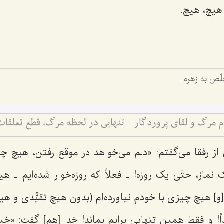
 هیچ، هیچ.
ّص به زهره.
ز رفقا می‌گفتم: «دلم می‌خواهد در موقع رفتن، هیچ چ
نماز، حتّی یک روزه! ـ فعلاً که روزه‌خوار شده‌ایم ـ هی
[و] هیچ چیزی با خودم نیاورده‌ام (بدون هیچ تقیُّدی و هیچ
داً! و فقط همین تنهایی برایم بماند! خدا [هم] گفت: «خی