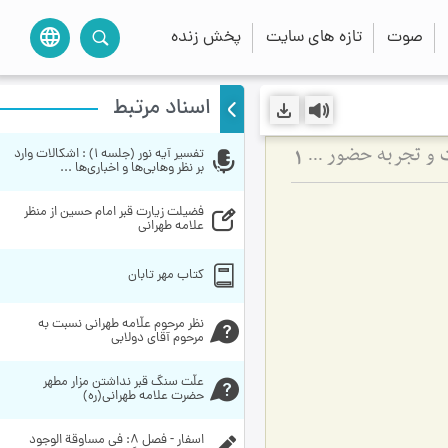
صوت
تازه های سایت
پخش زنده
language
اسناد مرتبط
تفسیر آیه نور (جلسه 1) : اشكالات وارد 
تنهایی انسان در هنگام مرگ و لقای پروردگار - تنهایی در لحظه مرگ، قطع تعلقات و تجربه حضور خدا در آن لحظه
1
بر نظر وهابى‌‏ها و اخبارى‌‏ها ...
فضيلت زيارت قبر امام حسين از منظر 
علامه طهرانی
کتاب مهر تابان
نظر مرحوم علّامه طهرانی نسبت به 
مرحوم آقای دولابی
علّت سنگ قبر نداشتن مزار مطهر 
حضرت علامه طهرانی(ره)
اسفار - فصل 8: في مساوقة الوجود 