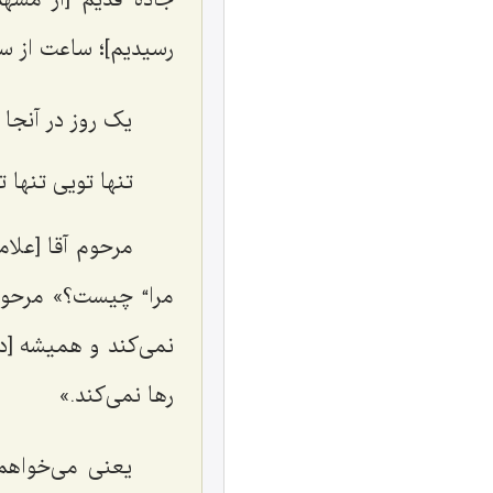
رسیدیم]؛ ساعت از س
یک روز در آنجا
تنها تویی تنها ت
مرحوم آقا [علام
مرا“ چیست؟» مرحوم
نمی‌کند و همیشه [در
رها نمی‌کند.»
یعنی می‌خواهم 