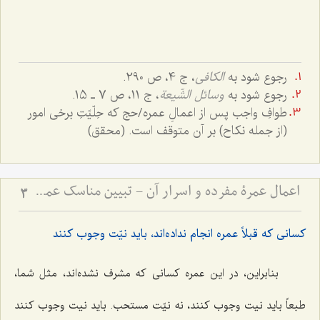
رجوع شود به
الکافی
، ج 4، ص 290.
رجوع شود به
وسائل الشّیعة
، ج 11، ص 7 ـ 15.
طوافِ واجب پس از اعمالِ عمره/حج که حِلّیّتِ برخی امور
(از جمله نکاح) بر آن متوقف است. (محقق)
اعمال عمرۀ مفرده و اسرار آن - تبیین مناسک عمره و توضیح اماکن مکه و مدینه
3
کسانی که قبلاً عمره انجام نداده‌اند، باید نیّت وجوب کنند
بنابراین، در این عمره کسانی که مشرف نشده‌اند، مثل شما،
طبعاً باید نیت وجوب کنند، نه نیّت مستحب. باید نیت وجوب کنند