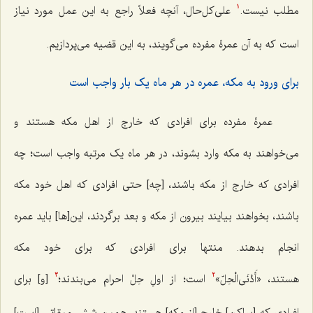
مطلب نیست.
علی‌کل‌حال، آنچه فعلاً راجع به این عمل مورد نیاز
1
است که به آن عمرۀ مفرده می‌گویند، به این قضیه می‌پردازیم.
برای ورود به مکه، عمره در هر ماه یک بار واجب است
عمرۀ مفرده برای افرادی که خارج از اهل مکه هستند و
می‌خواهند به مکه وارد بشوند، در هر ماه یک مرتبه واجب است؛ چه
افرادی که خارج از مکه باشند، [چه] حتی افرادی که اهل خود مکه
باشند، بخواهند بیایند بیرون از مکه و بعد برگردند، این[ها] باید عمره
انجام بدهند. منتها برای افرادی که برای خود مکه
هستند،
«أَدْنَی‌الْحِلّ»
است؛ از اولِ حِلْ احرام می‌بندند؛
[و] برای
3
2
افرادی که [ساکنِ] خارج [از مکه] هستند، همین شش میقاتی [است]