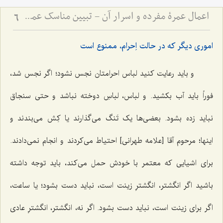
اعمال عمرۀ مفرده و اسرار آن - تبیین مناسک عمره و توضیح اماکن مکه و مدینه
6
اموری دیگر که در حالت اِحرام، ممنوع است
و باید رعایت کنید لباس احرامتان نجس نشود؛ اگر نجس شد،
فوراً باید آب بکشید. و لباس، لباسِ دوخته‌ نباشد و حتی سنجاق
نباید زده بشود. بعضی‌ها یک تَنگ می‌گذارند یا کِش می‌بندند و
اینها؛ مرحوم آقا [علامه طهرانی] احتیاط می‌کردند و انجام نمی‌دادند.
برای اشیایی که معتمر با خودش حمل می‌کند، باید توجه داشته
باشید اگر انگشتر، انگشترِ زینت است، نباید دست بشود؛ یا ساعت،
اگر برای زینت است، نباید دست بشود. اگر نه، انگشتر، انگشترِ عادی