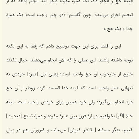
اینکه حج را انجام داد، یک عمرۀ مفردۀ دیگر باید انجام بدهد که از
تنعیم احرام می‌بندد. چون گفتیم: «دو چیز واجب است: یک عمرۀ
جُدا و یک حج.»
این را فقط برای این جهت توضیح دادم که رفقا به این نکته
توجه داشته باشند: این عملی را که الآن انجام می‌دهند، خیال نکنند
خارج از چارچوبِ آن حجّ واجب است؛ یعنی این [عمره] خودش به
تنهایی عمل واجب است که البته خدا قسمت کرده زودتر از آن حج
دارد انجام می‌گیرد؛ ولی خود همین برای خودش واجب است. البته
حالا [اگر] بخواهیم دربارۀ فرق بین عمرۀ مفرده و عمرۀ تمتع [صحبت]
کنیم، دیگر مسئله [مدّنظر کنونی] می‌مانَد، و ضرورتی هم در بیان