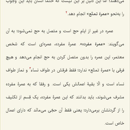
می‌دهند؛ اما این دلیل بر این نیست که حتماً انسان باید این وجوب
را به‌نحو
«عمرۀ تمتّع»
انجام دهد.
2
عمره در غیر از ایام حج است و متصل به حج نمی‌شود؛ به آن
می‌گویند:
«عمرۀ مفرده»
. عمرۀ مفرده، عمره‌ای است که شخص
معتمر، این عمره را بدون متصل کردن به حج انجام می‌دهد و هیچ
فرقی با «عمرۀ تمتّع» ندارد؛ فقط فرقش در طواف نساء
و نماز طواف
3
نساء است و الّا بقیۀ اعمالش یکی است. و رفقا که به عمرۀ مفرده
مشرف می‌شوند، باید بدانند که این عمرۀ مفرده، یک قِسم از تکلیف
را از گردنشان برمی‌دارد؛ یعنی فقط آن حجّی می‌مانَد که دارای اعمال
خاص است.