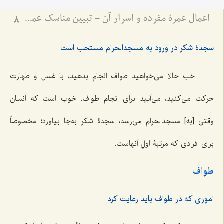
اعمال عمرۀ مفرده و اسرار آن - تبیین مناسک عمره و توضیح اماکن مکه و مدینه
8
سجدۀ شکر در ورود به مسجدالحرام مستحب است
خب حالا می‌خواهید طواف انجام بدهید، با غسل و طهارت
حرکت می‌کنید، می‌آیید برای انجامِ طواف. خوب است که انسان
وقتی [به] مسجدالحرام می‌رسد، سجدۀ شکر به‌جا بیاورد؛ مخصوصاً
برای افرادی که مرتبۀ اولِ آنهاست.
طواف
اموری که در طواف باید رعایت کرد