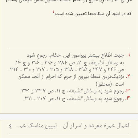
که در اینجا آن میقات‌ها تعیین شده است.
4
جهت اطّلاع بیشتر پیرامون این احکام، رجوع شود
به
وسائل الشّیعة
، ج 11، ص 284 و 296 ـ 306 و ج 14،
ص 246 و 247 و 295 ـ 298 و 305 ـ 307 و 310 ـ 314.
نزدیک‌ترین نقطۀ بیرون از حرم که احرام از آنجا ممکن
است. (محقق)
رجوع شود به
وسائل الشّیعة
، ج 11، ص 337 و 341.
رجوع شود به
وسائل الشّیعة
، ج 11، ص 307 ـ 311.
اعمال عمرۀ مفرده و اسرار آن - تبیین مناسک عمره و توضیح اماکن مکه و مدینه
4