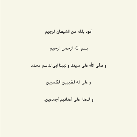
أعوذ باللَه من الشیطان الرجیم
بسم الله الرّحمٰن الرّحیم
و صلّی الله علی سیدنا و نبینا ابی‌القاسم محمّد
و علی آله الطّیبین الطّاهرین
و اللعنة علی أعدائهم أجمعین.