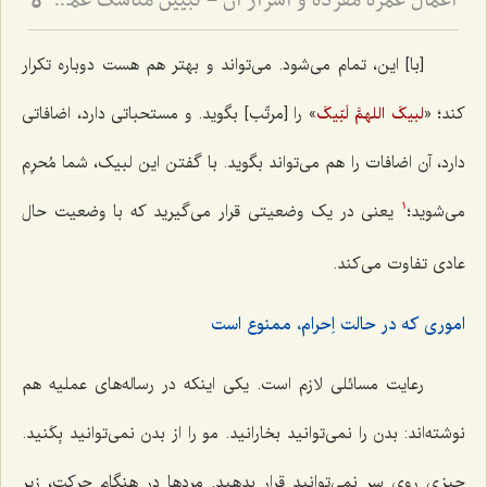
اعمال عمرۀ مفرده و اسرار آن - تبیین مناسک عمره و توضیح اماکن مکه و مدینه
5
[با] این، تمام می‌شود. می‌تواند و بهتر هم هست دوباره تکرار
کند؛ «
» را [مرتّب] بگوید. و مستحباتی دارد، اضافاتی
لبیکَ اللهمَّ لَبّیکَ
دارد، آن اضافات را هم می‌تواند بگوید. با گفتن این لبیک، شما مُحرِم
می‌شوید؛
یعنی در یک وضعیتی قرار می‌گیرید که با وضعیت حال
1
عادی تفاوت می‌کند.
اموری که در حالت اِحرام، ممنوع است
رعایت مسائلی لازم است. یکی اینکه در رساله‌های عملیه هم
نوشته‌اند: بدن را نمی‌توانید بخارانید. مو را از بدن نمی‌توانید بِکَنید.
چیزی روی سر نمی‌توانید قرار بدهید. مردها در هنگام حرکت، زیر