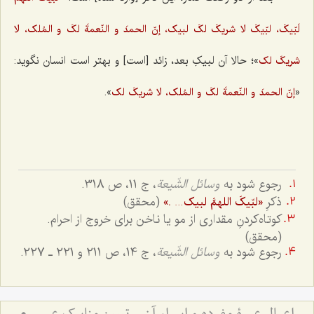
لَبّیکَ، لبّیکَ لا شریکَ لکَ لبیک، إنّ الحمدَ و النّعمةَ لکَ و المُلک، لا
»؛ حالا آن لبیکِ بعد، زائد [است] و بهتر است انسان نگوید:
شریکَ لک
».
«
إنّ الحمدَ و النّعمةَ لکَ و المُلک، لا شریکَ لک
رجوع شود به
وسائل الشّیعة
، ج 11، ص 318.
ذکرِ
(محقق)
«لبّیکَ اللهمَّ لبیک… .»
کوتاه‌کردنِ مقداری از مو یا ناخن برای خروج از احرام.
(محقق)
رجوع شود به
وسائل الشّیعة
، ج 14، ص 211 و 221 ـ 227.