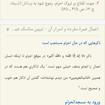
جهت اطّلاع بر تروک احرام، رجوع شود به
وسائل الشّیعة
،
ج 12، ص 415 ـ 565.
اعمال عمرۀ مفرده و اسرار آن - تبیین مناسک عمره و توضیح اماکن مکه و مدینه
7
ذکرهایی که در حال احرام مستحب است
ذکرِ
«لا إلهَ إلّا الله»
و
«الله اکبر»
در موقعِ احرام تا اینکه انسان
اعمال را انجام بدهد، خیلی مهم است.
یک اذکاری هم هست که در
1
همین
«آدابُ‌الحرمین»
من دیدم نوشته‌اند؛ گفتن آن اذکار هم خوب
و صحیح است.
2
ورود به مسجدالحرام