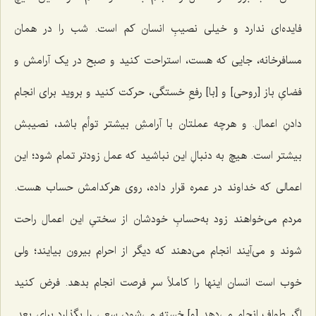
فایده‌ای ندارد و خیلی نصیبِ انسان کم است. شب را در همان
مسافرخانه، جایی که هست، استراحت کنید و صبح در یک آرامش و
فضایِ باز [روحی] و [با] رفعِ خستگی، حرکت کنید و بروید برای انجام
دادنِ اعمال. و هرچه عملتان با آرامشِ بیشتر توأم باشد، نصیبش
بیشتر است. هیچ به دنبالِ این نباشید که عمل زودتر تمام شود؛ این
اعمالی که خداوند در عمره قرار داده، روی هرکدامش حساب هست.
مردم می‌خواهند زود به‌حسابِ خودشان از سختیِ این اعمال راحت
شوند و می‌آیند انجام می‌دهند که دیگر از احرام بیرون بیایند؛ ولی
خوب است انسان اینها را کاملاً سرِ فرصت انجام بدهد. فرض کنید
اگر طواف انجام می‌دهد [و] خسته می‌شود، سعی را بگذارد برای بعد.