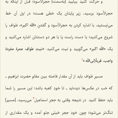
و حرکت کنید بیایید [به‌سمت] حجرالأسود؛ قبل از اینکه به
حجرالأسود برسید، زیر پایتان یک خطی هست؛ در اول آن خط
می‌ایستید، با اشاره کردن به حجرالأسود و گفتنِ
«الله اکبر»
، طواف را
شروع می‌کنید؛ با دست راست یا با هر دو دستتان اشاره می‌کنید و
یک
«الله اکبر»
می‌گویید و نیت می‌کنید:
«نیتِ طوافِ عمرۀ مفردۀ
واجب، قربةً‌إلى‌الله.»
1
مسیرِ طواف باید از آن مقدار فاصله بین مقامِ حضرت ابراهیم ـ
که خب در عکس‌ها دیده‌اید ـ تا خودِ کعبه باشد؛ این مسیر را شما
باید حفظ کنید. در نتیجه وقتی به حِجرِ اسماعیل
می‌رسید، [مسیر]
2
تنگ‌تر می‌شود؛ چون خودِ حِجر خیلی جلو آمده و یک مقداری از