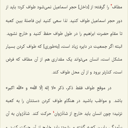
مطاف
را گرفته؛ از [داخل] حجرِ اسماعیل نمی‌شود طواف کرد؛ باید از
3
دورِ حجرِ اسماعیل طواف کنید. لذا سعی کنید این فاصلۀ بین کعبه
تا مقامِ حضرت ابراهیم را در طولِ طواف حفظ کنید و خارج نشوید.
البته اگر جمعیت در دایره زیاد است، [به‌طوری] که طواف کردن بسیار
مشکل است، انسان می‌تواند یک مقداری هم از آن مطاف که فرض
است، کنارتر برود و از آن محل طواف کند.
در موقعِ طواف فقط ذکر، ذکرِ
«لا إلهَ إلّا الله»
و
«الله اکبر»
باشد. و مواظب باشید در هنگامِ طواف کردن دستتان را به کعبه
نزنید؛ چون انسان باید خارج از شاذَرْوان
حرکت کند. شاذَرْوان به آن
4
برآمدگیِ پایینِ کعبه گفته می‌شود؛ باید خارج از آن حرکت کنید و