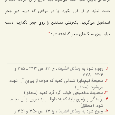
دست نباید در آن قرار بگیرد. یا در موقعی که دارید دورِ حِجرِ
اسماعیل می‌گردید، یک‌وقتی دستتان را رویِ حِجر نگذارید؛ دست
نباید رویِ سنگ‌های حِجر گذاشته شود.
5
رجوع شود به
وسائل الشّیعة
، ج 13، ص 313 ـ 315 و
324 ـ 328.
محوطۀ نیم‌دایرۀ شمالیِ کعبه که طواف از بیرونِ آن انجام
می‌شود. (محقق)
محدودۀ مخصوصِ طواف گرداگرد کعبه. (محقق)
برآمدگیِ پیرامونِ پایۀ کعبه؛ طواف باید بیرون از آن انجام
شود. (محقق)
رجوع شود به
وسائل الشّیعة
، ج 13، ص 350 و 351 و