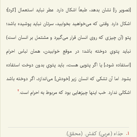
[تصویر را] نشان بدهد، طبعاً اشکال دارد. عطر نباید استعمال [کرد]؛
اشکال دارد. وقتی که می‌خواهید بخوابید، سرتان نباید پوشیده باشد؛
پتو (آن چیزی که روی انسان قرار می‌گیرد و مشتمل بر انسان است)
نباید پتویِ دوخته باشد؛ در موقعِ خوابیدن، همان لباسِ احرام
[استفاده شود،] یا اگر پتویی هست، باید پتویِ بدون دوخت استفاده
بشود. اما آن تشکی که انسان زیر [خودش] می‌اندازد، اگر دوخته باشد
اشکالی ندارد. خب اینها چیزهایی بود که مربوط به احرام است.
2
حِذاء (عربی): کفش. (محقق).