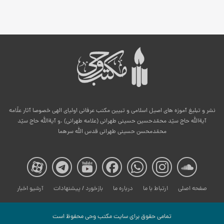
نشر و تبلیغ آموزه های اصیل اسلامی و تبیین مکتب عرفانی اولیای الهی خصوصا آثار علّامه
آیةالله حاج سیّد محمّدحسین حسینی طهرانی (علامه طهرانی) .و آیةالله حاج سیّد
محمّدمحسن حسینی طهرانی قدس الله سرهما
صفحه
صفحه
صفحه
صفحه
صفحه
صفحه
صفح
صفحه اصلی
ارتباط با ما
درباره ما
بازخورد / پیشنهادات
آرشیو اخبار
مکتب
مکتب
مکتب
مکتب
مکتب
مکتب
مکت
تمامی حقوق برای سایت مكتب وحی محفوظ است