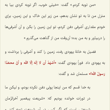
«من توبه کردم.» گفت: «خیلی خوب، اگر توبه کردی بیا به
منزل من تا به تو نشان بدهم، من زیر این خاک و این زمین، برای
خودم مقداری أشرفی دفن کردم، تو این زمین را بکَن و آن أشرفی‌ها
را دربیاور و به من بده؛ آن‌وقت من از گناهت می‌گذرم.»
فضیل به خانۀ یهودی رفت، زمین را کند و أشرفی را برداشت و
به یهودی داد. فوراً یهودی گفت:
«أشهَدُ أن لا إلَهَ إلّا الله و أنَّ محمّدًا
رَسولُ الله!»
مسلمان شد و گفت:
به خدا قسم که من اینجا پولی دفن نکرده بودم، و لیکن ما
در تورات خوانده بودیم که: «شریعت پیغمبر آخرالزّمان
شریعتی است که اگر کسی در آن شریعت توبه کند و