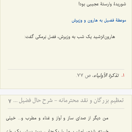
شوریدۀ وارستۀ عجیبی بود!
موعظۀ فضیل به هارون و وزیرش
هارون‌الرّشید یک شب به وزیرش، فضل بَرمکی گفت:
تذکرة الأولیاء
، ص ٧٧.
تعظیم بزرگان و نقد محترمانه - شرح حال فضیل بن عیاض و بِشر حافی و تبیین روش صحیح نقد بزرگان
7
من دیگر از صدای ساز و آواز و غناء و مطرب و... خیلی
خسته شدم، امشب ما را یک‌جایی ببر؛ پیش یک ولیّ