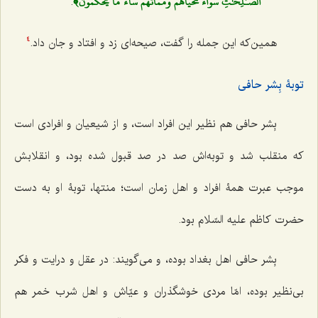
ٱلصَّـٰلِحَٰتِ سَوَآءٗ مَّحۡيَاهُمۡ وَمَمَاتُهُمۡ سَآءَ
مَا يَحۡكُمُونَ﴾
.
همین‌که این جمله را گفت، صیحه‌ای زد و افتاد و جان داد.
4
توبۀ بِشر حافی
بِشر حافی هم نظیر این افراد است، و از شیعیان و افرادی است
که منقلب شد و توبه‌اش صد در صد قبول شده بود، و انقلابش
موجب عبرت همۀ افراد و اهل زمان است؛ منتها، توبۀ او به دست
حضرت کاظم علیه ‌السّلام بود.
بِشر حافی اهل بغداد بوده، و می‌گویند: در عقل و درایت و فکر
بی‌نظیر بوده، امّا مردی خوشگذران و عیّاش و اهل شرب خمر هم