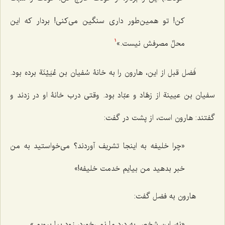
کن! تو همین‌طور داری سنگین می‌کنی! بردار که این
محلِّ مصرفش نیست.»
1
فَضل قبل از این، هارون را به خانۀ سُفیان بن عُیَیْنَة برده بود.
سفیان بن عیینة از زهّاد و عبّاد بود. وقتی درب خانۀ او در زدند و
گفتند: هارون است، از پشت در گفت:
«چرا خلیفه به اینجا تشریف آوردند؟ می‌خواستید به من
خبر بدهید من بیایم خدمت خلیفه!»
هارون به فضل گفت:
«نه، این شخص به درد ما نمی‌خورد، زود بیا برویم.»