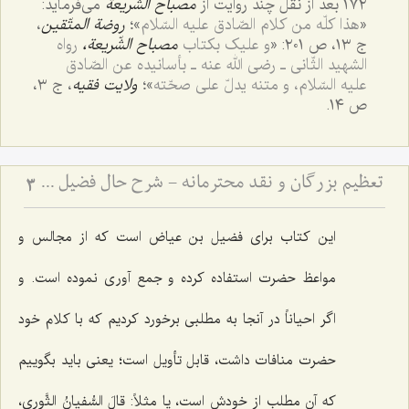
١٧٢ بعد از نقل چند روایت از
مصباح الشّریعة
می‌فرماید:
«
هذا کلّه من کلام الصّادق علیه السّلام
»؛
روضة المتّقین
،
ج ١٣، ص ٢٠١: «
و علیک بکتاب
مصباح الشّریعة،
رواه
الشهید الثّانی ـ رضی الله عنه ـ بأسانیده عن الصّادق
علیه السّلام، و متنه یدلّ علی صحّته
»؛
ولایت فقیه
، ج ٣،
ص ١٤.
تعظیم بزرگان و نقد محترمانه - شرح حال فضیل بن عیاض و بِشر حافی و تبیین روش صحیح نقد بزرگان
3
این کتاب برای فضیل بن عیاض است که از مجالس و
مواعظ حضرت استفاده کرده و جمع آوری نموده است. و
اگر احیاناً در آنجا به مطلبی برخورد کردیم که با کلام خود
حضرت منافات داشت، قابل تأویل است؛ یعنی باید بگوییم
که آن مطلب از خودش است، یا مثلاً: قالَ السُّفیانُ الثَّورِی،