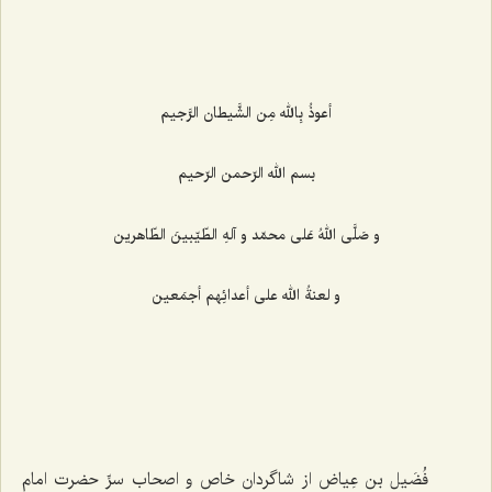
أعوذُ بِالله مِن الشَّیطان الرَّجیم
بسم الله الرّحمن الرّحیم
و صَلَّی اللهُ عَلی محمّد و ‌آلهِ الطّیّبینَ الطّاهرین
و لعنةُ الله علی أعدائِهم أجمَعین
فُضَیل بن عِیاض از شاگردان خاص و اصحاب سرِّ حضرت امام