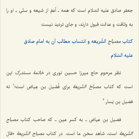
جعفر صادق علیه‌ السّلام است که همه ـ أعمّ از شیعه و سنّی ـ او را
به وثاقت و عدالت قبول دارند، و جای تردید نیست.
کتاب
مصباح
الشّریعه و انتساب مطالب آن به امام صادق
علیه السّلام
نظر مرحوم حاج میرزا حسین نوری در
خاتمۀ مستدرک
این
است که کتاب
مصباحُ الشّریعة
برای فُضَیل بن عِیاض است؛
نه
1
فضیل بن یَسار.
2
فضیل بن عیاض ـ به کسر عین ـ که صاحب کتاب
مصباح
الشّریعة
است، شاهد سخن ما است. در کتاب
مصباح الشّریعة
«
قالَ