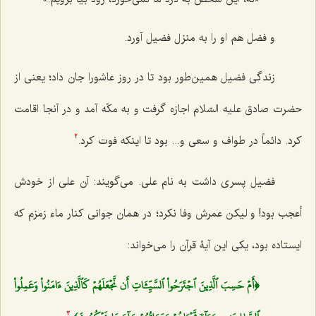
و فضل هم او را به منزل فضیل آورد.
زندگی فضیل همین‌طور بود تا در روز عاشورا جان داد؛ یعنی از
حضرت صادق علیه‌ السّلام اجازه گرفت و به مکّه آمد و در آنجا اقامت
کرد. دائماً در طواف و سعی و... بود تا اینکه فوت کرد.
2
فضیل پسری داشت به نام علی. می‌گویند: آن علی از خودش
أعجب بود! و لیکن عمرش وفا نکرد؛ در همان جوانی کنار ماء زمزم که
ایستاده بود، یکی این آیۀ قرآن را می‌خواند:
﴿أَمۡ حَسِبَ ٱلَّذِينَ ٱجۡتَرَحُواْ ٱلسَّيِّ‍َٔاتِ أَن نَّجۡعَلَهُمۡ كَٱلَّذِينَ ءَامَنُواْ وَعَمِلُواْ
3