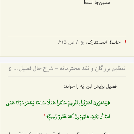
همین‌جا است!
خاتمة المستدرک
، ج ١، ص ٢١٥.
تعظیم بزرگان و نقد محترمانه - شرح حال فضیل بن عیاض و بِشر حافی و تبیین روش صحیح نقد بزرگان
4
فضیل برایش این آیه را خواند:
﴿وَءَاخَرُونَ ٱعۡتَرَفُواْ بِذُنُوبِهِمۡ خَلَطُواْ عَمَلٗا صَٰلِحٗا وَءَاخَرَ سَيِّئًا عَسَى
ٱللَهُ أَن يَتُوبَ عَلَيۡهِمۡ إِنَّ ٱللَهَ غَفُورٞ رَّحِيمٌ﴾
.
1