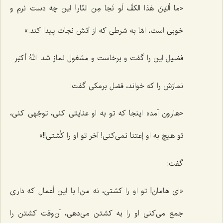
«
ما ألیَنَ هَذا الکفَّ لَو نَجا مِن‌ النّار
!
این چه دست نرم و
خوبی است، امّا به شرطی که از آتش نجات پیدا کند.»
فضیل این را گفت و برخاست و مشغول نماز شد:
اللهُ أکبَر
.
نمازش را که خواند، فضل برمکی گفت:
«هارون آمده اینجا که تو به او عنایتی کنی، توجّهی کنی،
تو هیچ به او إعتنا نمی‌کنی! آخر تو او را کُشتی!!»
گفت:
«ای هامان! تو او را کشتی، نه من! با این أعمال که داری
جمع می‌کنی او را به کشتن می‌دهی، آن‌وقت کشتن را