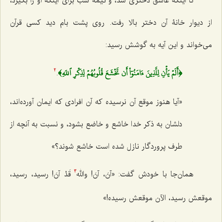
تا اینکه عاشق دختری شد، و نیمۀ شب برای اینکه او را بگیرد،
از دیوار خانۀ آن دختر بالا رفت. روی پشت بام دید کسی قرآن
می‌خواند و این آیه به گوشش رسید:
﴿أَلَمۡ يَأۡنِ لِلَّذِينَ ءَامَنُوٓاْ أَن تَخۡشَعَ قُلُوبُهُمۡ لِذِكۡرِ ٱللَهِ﴾
.
2
«آیا هنوز موقع آن نرسیده که آن افرادی که ایمان آورده‌اند،
دلشان به ذکر خدا خاشع و خاضع بشود، و نسبت به آنچه از
طرف پروردگار نازل شده است خاشع شوند؟»
همان‌جا با خودش گفت: «
آنَ، آنَ! والله
قَدْ آنَ
!
رسید، رسید،
3
موقعش رسید، الآن موقعش رسیده!»