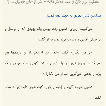
تعظیم بزرگان و نقد محترمانه - شرح حال فضیل بن عیاض و بِشر حافی و تبیین روش صحیح نقد بزرگان
6
مسلمان شدن یهودی به جهت توبۀ فضیل
می‌گویند [روزی] فضیل رفت پیش یک یهودی که از او مال و
زر خیلی زیادی دزدیده و برده بود، به او گفت:
«از من بگذر.» گفت: «ابداً! من از یکی از آن درهم‌ها هم
نمی‌گذرم! تو پول‌های من را بردی و سرقت کردی، حالا عوض اینکه
پولم را بدهی، می‌گویی: بیا از من بگذر؟!»
فضیل هرچه گریه و إنابه و زاری کرد، هیچ فایده‌ای نداشت،
گفت: