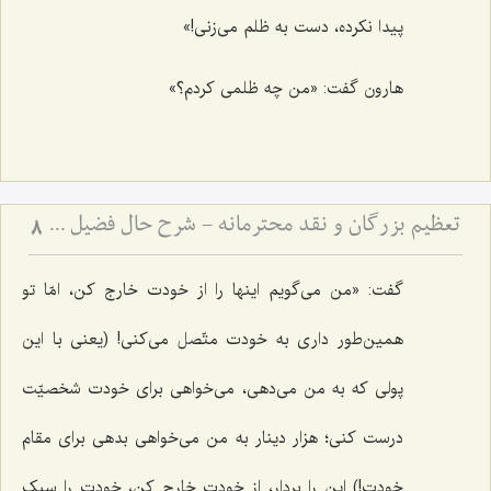
پیدا نکرده، دست به ظلم می‌زنی!»
هارون گفت: «من چه ظلمی کردم؟»
تعظیم بزرگان و نقد محترمانه - شرح حال فضیل بن عیاض و بِشر حافی و تبیین روش صحیح نقد بزرگان
8
گفت: «من می‌گویم اینها را از خودت خارج کن، امّا تو
همین‌طور داری به خودت متّصل می‌کنی! (یعنی با این
پولی که به من می‌دهی، می‌خواهی برای خودت شخصیّت
درست کنی؛ هزار دینار به من می‌خواهی بدهی برای مقام
خودت!) این را بردار، از خودت خارج کن، خودت را سبک