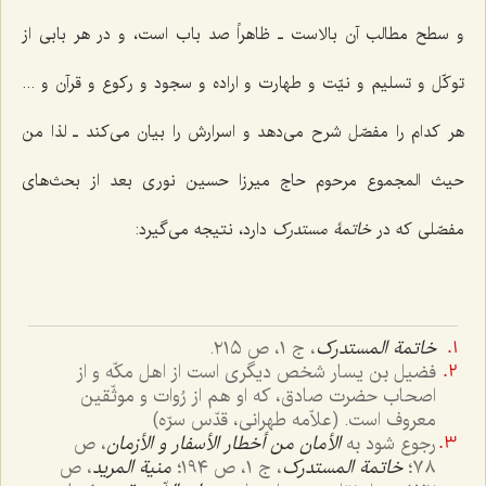
و سطح مطالب آن بالاست ـ ظاهراً صد باب است، و در هر بابی از
توکّل و تسلیم و نیّت و طهارت و اراده و سجود و رکوع و قرآن و ...
هر کدام را مفصّل شرح می‌دهد و اسرارش را بیان می‌کند ـ لذا من
حیث المجموع مرحوم حاج میرزا حسین نوری بعد از بحث‌های
مفصّلی که در
خاتمۀ
مستدرک
دارد، نتیجه می‌گیرد:
خاتمة المستدرک
، ج ١، ص ٢١٥.
فضیل بن یسار شخص دیگری است از اهل مکّه و از
اصحاب حضرت صادق، که او هم از رُوات و موثّقین
معروف است. (علاّمه طهرانی، قدّس سرّه)
رجوع شود به
الأمان من أخطار الأسفار و الأزمان
، ص
٧٨؛
خاتمة المستدرک
، ج ١، ص ١٩٤؛
منیة المرید
، ص