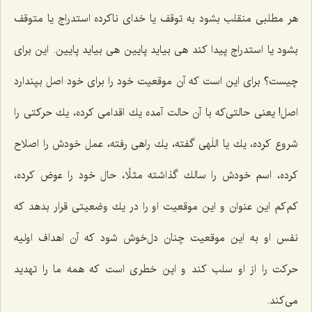
هر مطلبی منقلب بشود به توقف یا خدای ناكرده استدراج یا متوقف
بشود یا استدراج پیدا كند هی بیاید پایین هی بیاید پایین. این برای
چیست؟ برای این است كه آن موقعیت خود را برای خود اصل بپندارد
اصل! یعنی حالتی‌كه با آن حالت آمده یك اقدامی كرده، یك حركتی را
شروع كرده، یك یا اللَهی گفته، یك راهی رفته، عمل خودش را اصلاح
كرده، اسم خودش را سالك گذاشته مثلًا، حال خود را عوض كرده،
كم‌كم این عنوان و این موقعیت او را در یك وضعیتی قرار بدهد كه
نفس او به این موقعیت چنان دل‌خوش شود كه آن اهداف اولیه
حركت را از او سلب كند و این خطری است كه همه ما را تهدید
می‌كند.