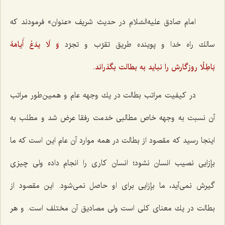
امام صادق علیه‌السّلام در حدیث شریف «عنوان» فرمودند كه
سالك راه خدا و پوینده طریق تقرّب و تجرّد
وَ لَا یدَعُ أَیامَهُ
بَاطِلًا
روزگارش را نباید به بطالت بگذراند.
در كیفیت مراتب بطالت در یك وجهه عام و همین‌طور مراتب
آن نسبت به وجهه خاص مطالبی خدمت رفقا عرض شد و مطلب به
اینجا رسید كه مقصود از بطالت در همه موارد آن عام این است كه ما
بإزایی نصیب انسان نشود؛ انسان كاری را انجام داده ولی چیزی
گیرش نمی‌آید، ما بإزایی برای او حاصل نمی‌شود. این مقصود از
بطالت در یك معنای كلی است ولی مصادیق آن مختلف است. و هر