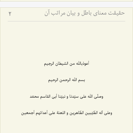
حقیقت معنای باطل و بیان مراتب آن
2
أعوذباللَه من الشيطان الرجيم‌
بسم اللَه الرحمن الرحيم‌
وصلّى اللَه على سيّدنا و نبيّنا أبى القاسم محمّد
وعلى آله الطّيّبين الطّاهرين و اللعنة على أعدائهم أجمعين‌