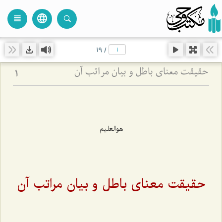
language
view_headline
close
search
19
/
حقیقت معنای باطل و بیان مراتب آن
1
هوالعلیم
حقیقت معنای باطل و بیان مراتب آن