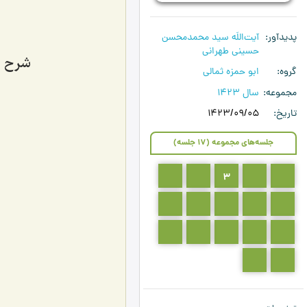
پدیدآور
آیت‌اللَه سید محمدمحسن
حسینی طهرانی
شرح دعا
گروه
ابو حمزه ثمالی
مجموعه
سال 1423
تاریخ
1423/09/05
جلسه‌های مجموعه (17 جلسه)
5
4
3
2
1
10
9
8
7
6
15
14
13
12
11
17
16