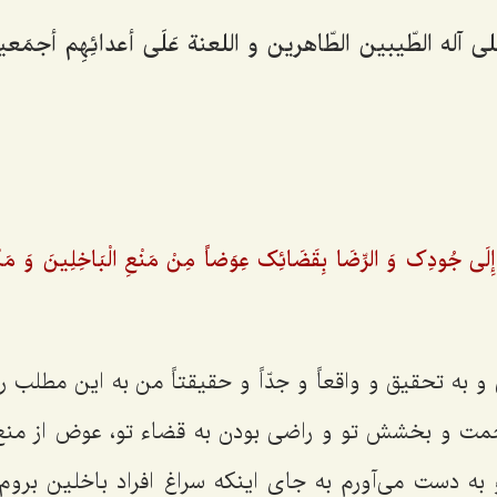
ى آله الطّیبین الطّاهرین و اللعنة عَلَى أعدائِهِم أجمَعین
ِلَی جُودِک وَ الرِّضَا بِقَضَائِک عِوَضاً مِنْ مَنْعِ الْبَاخِلِینَ وَ مَن
و به تحقیق و واقعاً و جدّاً و حقیقتاً من به این مطلب رس
رحمت و بخشش تو و راضی بودن به قضاء تو، عوض از منع
و به دست می‌آورم به جای اینکه سراغ افراد باخلین برو