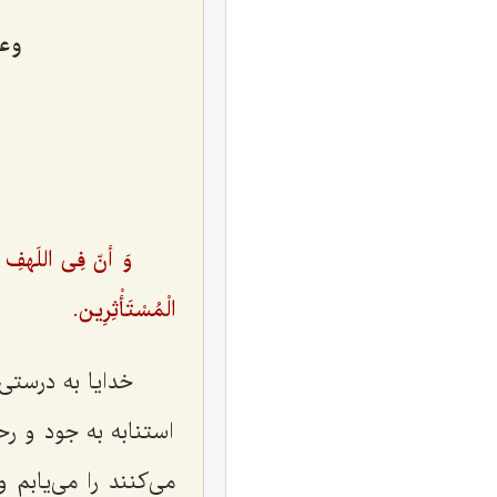
وعل
وَ أنّ فِی اللَهفِ إ
الْمُسْتَأْثِرِین.
خدایا به درستی 
استنابه به جود و 
می‌کنند را می‌یابم 