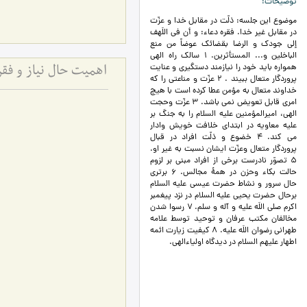
توضیحات
موضوع اين جلسه: ذلّت در مقابل خدا و عزّت
در مقابل غير خدا. فقره دعاء: و أن في اللَهف
إلي جودك و الرضا بقضائك عوضاً من منع
الباخلين و... المستأثرين. 1 سالک راه الهی
همواره باید خود را نیازمند دستگیری و عنایت
اهمیت حال نیاز و فق
پروردگار متعال ببیند . 2 عزّت و مناعتي را كه
خداوند متعال به مؤمن عطا کرده است با هیچ
امری قابل تعویض نمی باشد. 3 عزّت وحجت
الهی، اميرالمؤمنين عليه السلام را به جنگ بر
علیه معاویه در ابتدای خلافت خویش وادار
می کند. 4 خضوع و ذلّت افراد در قبال
پروردگار متعال وعزّت ایشان نسبت به غیر او.
5 تصوّر نادرست برخی از افراد مبنی بر لزوم
حالت بکاء وحزن در همۀ مجالس. 6 برتري
حال سرور و نشاط حضرت عيسي عليه السلام
برحال حضرت يحيي عليه السلام در نزد پيغمبر
اكرم صلي اللَه عليه و آله و سلم. 7 رسوا شدن
مخالفان مکتب عرفان و توحيد توسط علامه
طهراني رضوان اللَه عليه. 8 کیفیت زیارت ائمه
اطهار علیهم السلام در دیدگاه اولیاءالهی.