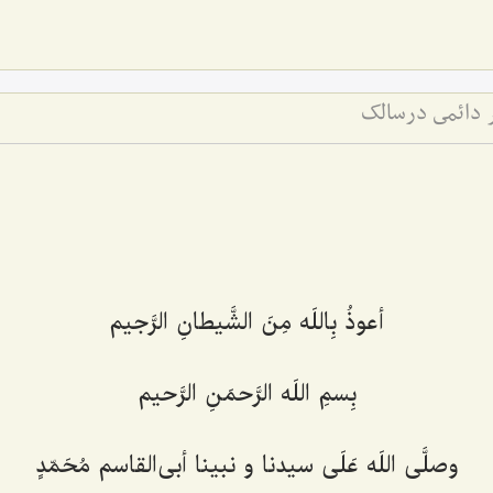
ر دائمی درسالک
أعوذُ بِاللَه مِنَ الشَّیطانِ الرَّجیم‌
بِسمِ اللَه الرَّحمَنِ الرَّحیم‌
وصلَّى اللَه عَلَى سیدنا و نبینا أبى‌القاسم مُحَمّدٍ