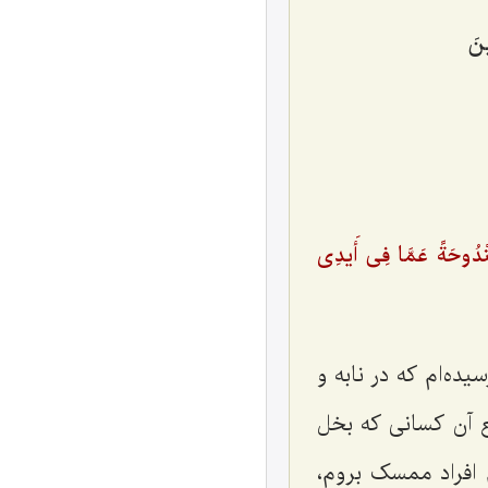
َ‌
ْدُوحَةً عَمَّا فِی أَیدِی
یده‌ام که در نابه و
 آن کسانی که بخل
م افراد ممسک بروم،