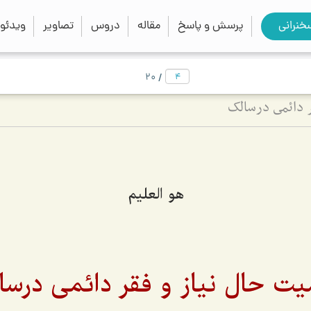
close
search
خنرانی
پرسش و پاسخ
مقاله
دروس
تصاویر
ویدئو
/
20
ر دائمی درسالک
هو العليم
یت حال نیاز و فقر دائمی درسا