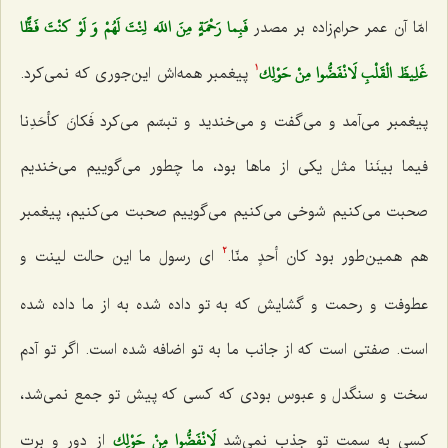
فَبِما رَحْمَةٍ مِنَ اللَه لِنْتَ لَهُمْ وَ لَوْ كنْتَ فَظًّا
امّا آن عمر حرام‌زاده بر مصدر
غَلِيظَ الْقَلْبِ لَانْفَضُّوا مِنْ حَوْلِك‌
پیغمبر همه‌اش این‌جوری که نمی‌کرد.
1
پیغمبر می‌آمد و می‌گفت و می‌خندید و تبسّم می‌کرد
فَکانَ کأحَدِنا
فیما بینَنا
مثل یکی از ماها بود، ما چطور می‌گوییم می‌خندیم
صحبت می‌کنیم شوخی می‌کنیم می‌گوییم صحبت می‌کنیم، پیغمبر
هم همین‌طور بود
کان أحدٍ منّا
.
ای رسول ما این حالت لینت و
2
عطوفت و رحمت و گشایش که به تو داده شده به از ما داده شده
است. صفتی است که از جانب ما به تو اضافه شده است. اگر تو آدم
سخت و سنگدل و عبوس بودی که کسی که پیش تو جمع نمی‌شد،
لَانْفَضُّوا مِنْ حَوْلِك‌
کسی به سمت تو جذب نمی‌شد
از دور و برت