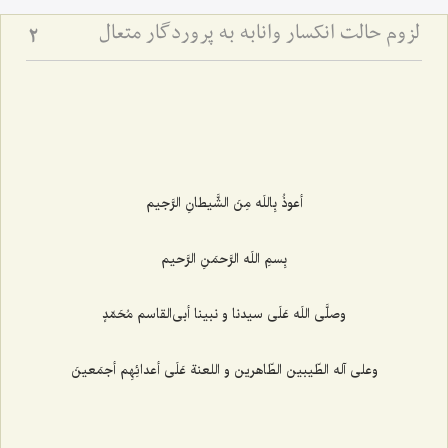
لزوم حالت انكسار وانابه‏ به پروردگار متعال
2
أعوذُ بِاللَه مِنَ الشَّیطانِ الرَّجیم‌
بِسمِ اللَه الرَّحمَنِ الرَّحیم‌
وصلَّى اللَه عَلَى سیدنا و نبینا أبى‌القاسم مُحَمّدٍ
وعلى آله الطّیبین الطّاهرین و اللعنة عَلَى أعدائِهِم أجمَعینَ‌