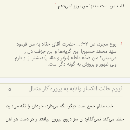
قلب من است منتها من بروز نمی‌دهم.
1
روح مجرد، ص ٣٢: ... حضرت آقاى حدّاد به من فرمود:
سيّد محمّد حسين! اين گريه‌ها و اين حِرْقَت دل را
مى‌بينى؟ من صَدْ« قاط» (برابر و مقدار) بيشتر از او دارم
ولى ظهور و بروزش به گونه دگر است.
لزوم حالت انكسار وانابه‏ به پروردگار متعال
5
خب مقام جمع است دیگر، نگه می‌دارد، خودش را نگه می‌دارد،
حفظ می‌کند نمی‌گذارد آن سرّ درون بیرون بیافتد و در دست هر اهل