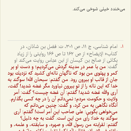
می‌خندد خیلی شوخی می‌کند.
امام شناسى، ج ١١، ص ٣٠١، ت: فضل بن شاذان، در
كتاب« الإيضاح» از ص ١٦٢ تا ص ١٦٦ روايتى را از زياد
بكائى از صالح بن كيسان از ابن عبّاس روايت مى‌كند او
گفت:
من با عمر در مدينه گردش مى‌كرديم؛ و دست او بر
كمر و پهلوى من بود كه ناگهان ناله‌اى كشيد كه نزديك بود
جان از قالب او بيرون رود. من گفتم: سبحان الله! سوگند به
خدا كه اين ناله را از تو بيرون نياورد مگر غصّه شديد! گفت،
آرى والله غصّه شديد! گفتم: آن غصّه چيست؟ گفت: أمر
ولايت و حكومت مردم؛ نمى‌دانم آن را در چه كسى بگذارم.
آنگاه نگاهى به من كرد، و گفت: چنين مى‌دانم كه
مى‌خواهى بگويى: على صاحب اين أمر است! گفتم: آرى
سوگند به خدا؛ رأى من اين است. گفت به چه دليل؟
گفتم:
لقرابته من رسول الله، و صهره، و سابقته، و علمه، و