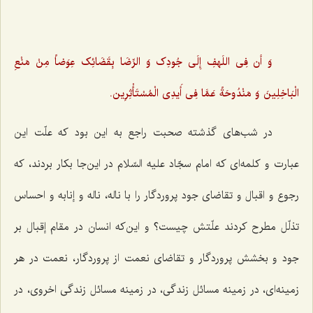
وَ أن فِی اللَهفِ إِلَی جُودِک وَ الرِّضَا بِقَضَائِک عِوَضاً مِنْ مَنْعِ
الْبَاخِلِینَ وَ مَنْدُوحَةً عَمَّا فِی أَیدِی الْمُسْتَأْثِرِین.
در شب‌های گذشته صحبت راجع به این بود که علّت این
عبارت و کلمه‌ای که امام سجّاد علیه السّلام در این‌جا بکار بردند، که
رجوع و اقبال و تقاضای جود پروردگار را با ناله، ناله و إنابه و احساس
تذلّل مطرح کردند علّتش چیست؟ و این‌که انسان در مقام إقبال بر
جود و بخشش پروردگار و تقاضای نعمت از پروردگار، نعمت در هر
زمینه‌ای، در زمینه مسائل زندگی، در زمینه مسائل زندگی اخروی، در