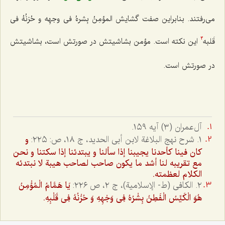
می‌رفتند. بنابراین صفت گشایش‌
المؤمِنُ بِشرهُ فى وجهِه و حُزنُهُ فى
قَلبه‌
این نکته است. مؤمن بشاشیتش در صورتش است، بشاشیتش
3
در صورتش است.
آل‌عمران (٣) آيه ١٥٩.
١. شرح نهج البلاغة لابن أبى الحديد، ج ١٨، ص: ٢٢٥:
و
كان فينا كأحدنا يجيبنا إذا سألنا و يبتدئنا إذا سكتنا و نحن
مع تقريبه لنا أشد ما يكون صاحب لصاحب هيبة لا نبتدئه
الكلام لعظمته.
٢. الكافى (ط- الإسلامية)، ج ٢، ص ٢٢٦:
يَا هَمَّامُ الْمُؤْمِنُ
هُوَ الْكَيِّسُ الْفَطِنُ بِشْرُهُ فِى وَجْهِهِ وَ حُزْنُهُ فِى قَلْبِهِ.