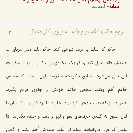
بلائه فى الإسلام فقال: انّه لكما تقول و لكنّه رجلٌ فيه
دُعابةٌ
- الحديث.
لزوم حالت انكسار وانابه‏ به پروردگار متعال
3
حاکم که نباید با مردم شوخی کند، حاکم باید مثل مربای آلو
همه‌اش فقط عمل کند و اگر یک لبخندی بر لبانش بیاید از حکومت
این خلع می‌شود، نه این حکومت، حکومت إلهی نیست که شخص
حاکم أخم بکند، شخص حاکم خودش را جلوی مردم بگیرد،
همان‌طوری‌که دیشب عرض کردیم در خلوت با نزدیکان و با ندیمان تا
اذان صبح به گفتن حرف‌های لغو و لهو و لعب و خنده بگذراند امّا
وقتی که فردا می‌خواهد سخنرانی بکند همه‌اش أخم بکند و گویی