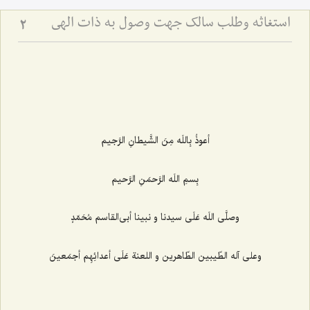
استغاثه وطلب سالک جهت وصول به ذات الهی
2
أعوذُ بِاللَه مِنَ الشَّیطانِ الرَّجیم‌
بِسمِ اللَه الرَّحمَنِ الرَّحیم‌
وصلَّى اللَه عَلَى سیدنا و نبینا أبى‌القاسم مُحَمّدٍ
وعلى آله الطّیبین الطّاهرین و اللعنة عَلَى أعدائِهِم أجمَعینَ‌