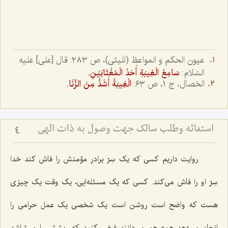
عيون الحكم و المواعظ (لليثى)، ص ٢٨٣: قال‌ [على‌] عليه
السّلام:
سَامِعُ الْغِيبَةِ أَحَدُ الْمُغْتَابَيْنِ.
الخصال، ج ١، ص ٦٣:
الْغِيبَةُ أَشَدُّ مِنَ الزِّنَا.
استغاثه وطلب سالک جهت وصول به ذات الهی
4
روایت داریم کسی که یک سِرّ برادر مؤمنش را فاش کند خدا
سِرّ او را فاش می‌کند. کسی که یک مسئله‌ایی، یک وقت یک چیزی
هست که واضح است روشن است یک شخصی یک عمل حرامی را