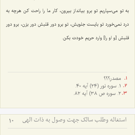
به تو می‌سپاریم تو برو بیانداز بیرون، کار ما را راحت کن هرچه به
درد نمی‌خورد تو بایست جلویش، تو برو دور قلبش دور بزن، برو دور
قلبش [و او را] وارد حریم خودت بکن.
مصدر؟؟؟
١. سوره نور (٢٤) آيه ٤٠.
٢. سوره ص ٣٨) آيه ٨٢.
استغاثه وطلب سالک جهت وصول به ذات الهی
10