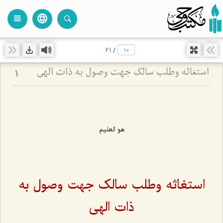
language
view_headline
close
search
21
/
استغاثه وطلب سالک جهت وصول به ذات الهی
1
هو العليم
استغاثه وطلب سالک جهت وصول به
ذات الهی