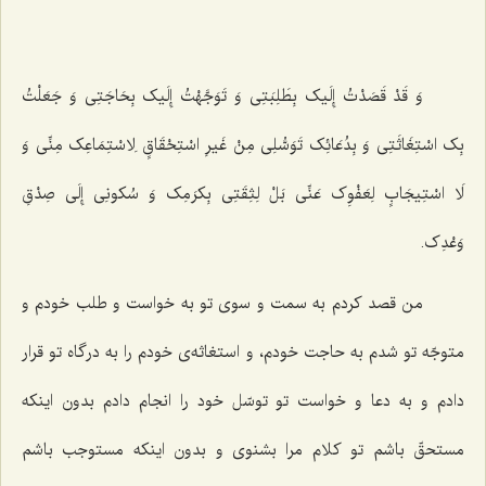
وَ قَدْ قَصَدْتُ إِلَیک بِطَلِبَتِى وَ تَوَجَّهْتُ إِلَیک بِحَاجَتِى وَ جَعَلْتُ
بِک اسْتِغَاثَتِى وَ بِدُعَائِک تَوَسُّلِى مِنْ غَیرِ اسْتِحْقَاقٍ لِاسْتِمَاعِک مِنِّى وَ
لَا اسْتِیجَابٍ لِعَفْوِک عَنِّى بَلْ لِثِقَتِى بِکرَمِک وَ سُکونِى إِلَى صِدْقِ
وَعْدِک‌
.
من قصد کردم به سمت و سوی تو به خواست و طلب خودم و
متوجّه تو شدم به حاجت خودم، و استغاثه‌ی خودم را به درگاه تو قرار
دادم و به دعا و خواست تو توسّل خود را انجام دادم بدون اینکه
مستحقّ باشم تو کلام مرا بشنوی و بدون اینکه مستوجب باشم