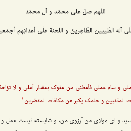
اللَهم صلّ على محمّد و آل محمّد
لَى آله الطّیبین الطّاهِرینَ و اللعنة عَلَى أعدائِهِم أجمَعین
لى و ساء عملى فأعطنى من عفوک بمقدار أملى و لا تؤاخذن
.
ت المذنبین و حلمک یکبر عن مکافات المقصِّرین
1
ید و ای مولای من آرزوی من، و شایسته نیست عمل و فِ