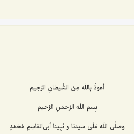
أعوذُ بِاللَه مِنَ الشَّیطانِ الرَّجیم‌
بِسمِ اللَه الرَّحمَنِ الرَّحیم‌
وصلَّى اللَه عَلَى سیدنا و نَبِینا أبى‌القاسِمِ مُحَمّدٍ