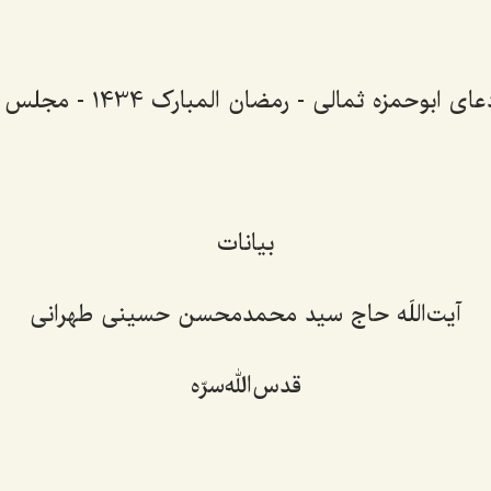
 ابوحمزه ثمالی - رمضان المبارک 1434 - مجلس چهارم
بیانات
آیت‌اللَه حاج سيد محمد‌محسن حسينی طهرانی
قدس‌الله‌سرّه