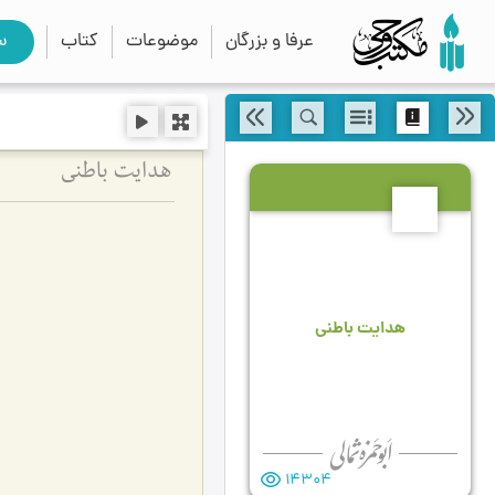
عرفا و بزرگان
موضوعات
کتاب
س
هدایت باطنی
4
هدایت باطنی
14304