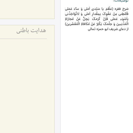
توضیحات
شرح فقره (عَظُمَ یا سَیِّدى اَمَلى وَ سآءَ عَمَلى
فَاَعْطِنى مِنْ عَفْوِکَ بِمِقْدارِ اَمَلى وَ لاتُؤاخِذْنى
بِاَسْوَءِ عَمَلى فَاِنَّ كَرَمَكَ يَجِلُّ عَنْ مُجازاةِ
الْمُذْنِبينَ وَ حِلْمَكَ يَكْبُرُ عَنْ مُكافاةِ الْمُقَصِّرينَ)
از دعای شریف ابو حمزه ثمالی
هدایت باطنی