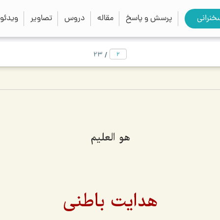
close
search
خنرانی
پرسش و پاسخ
مقاله
دروس
تصاویر
ویدئو
/
23
هو العلیم
هدایت باطنی