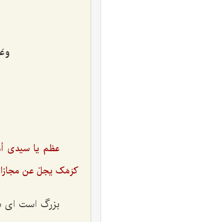
وعَ
عظم یا سیدى أم
کرَمَک یجلّ عن مجازا
بزرگ است ای س