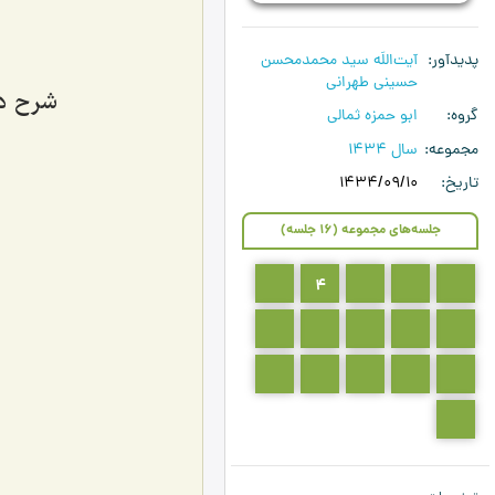
پدیدآور
آیت‌اللَه سید محمدمحسن
حسینی طهرانی
شرح دعای
گروه
ابو حمزه ثمالی
مجموعه
سال 1434
تاریخ
1434/09/10
جلسه‌های مجموعه (16 جلسه)
5
4
3
2
1
10
9
8
7
6
15
14
13
12
11
16