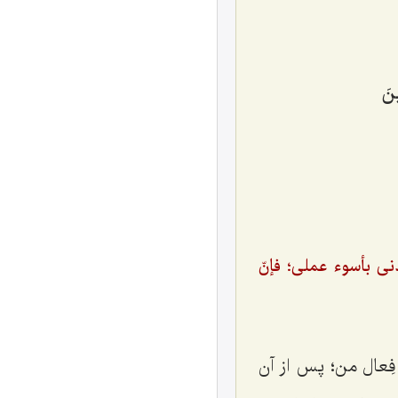
َ‌
ى بأسوء عملى؛ فإنّ
عال من؛ پس از آن