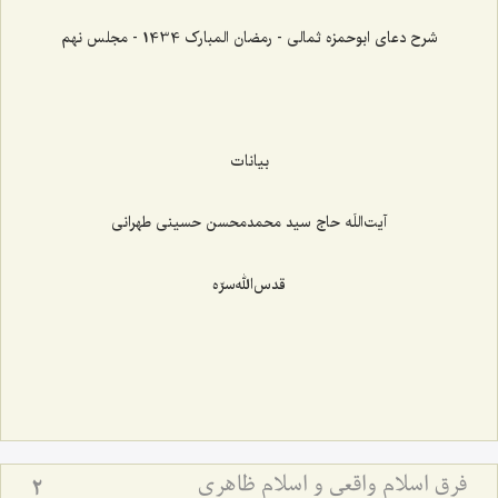
شرح دعای ابوحمزه ثمالی - رمضان المبارک 1434 - مجلس نهم
بیانات
آیت‌اللَه حاج سيد محمد‌محسن حسينی طهرانی
قدس‌الله‌سرّه
فرق اسلام واقعی و اسلام ظاهری
2