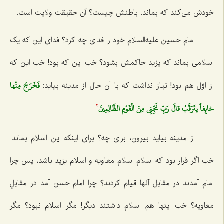
خودش می‌کند که بماند. باطنش چیست؟ آن حقیقت ولایت است.
امام حسین علیه‌السلام خود را فدای چه کرد؟ فدای این که یک
اسلامی بماند که یزید حاکمش بشود؟ خب این که بود! خب این که
فَخَرَجَ مِنْها
از اوّل هم بود! نیاز نداشت که با آن حال از مدینه بیاید:
خائِفاً يتَرَقَّبُ قالَ رَبِّ نَجِّنِي مِنَ الْقَوْمِ الظَّالِمِينَ‌
2
از مدینه بیاید بیرون، برای چه؟ برای اینکه این اسلام بماند.
خب اگر قرار بود که اسلام اسلام معاویه و اسلام یزید باشد، پس چرا
امام آمدند در مقابل آنها قیام کردند؟ چرا امام حسن آمد در مقابلِ
معاویه؟ خب اینها هم اسلام داشتند دیگر! مگر اسلام نبود؟ مگر