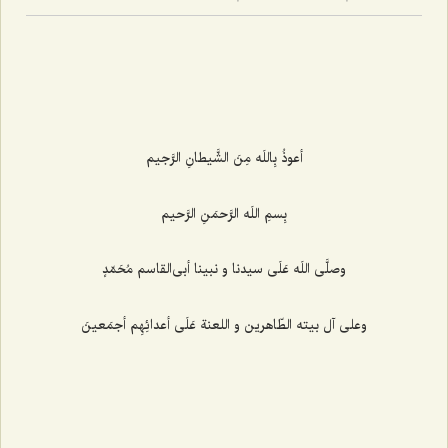
أعوذُ بِاللَه مِنَ الشَّیطانِ الرَّجیم‌
بِسمِ اللَه الرَّحمَنِ الرَّحیم‌
وصلَّى اللَه عَلَى سیدنا و نبینا أبى‌القاسم مُحَمّدٍ
وعلى آل بیته الطّاهرین و اللعنة عَلَى أعدائِهِم أجمَعینَ‌