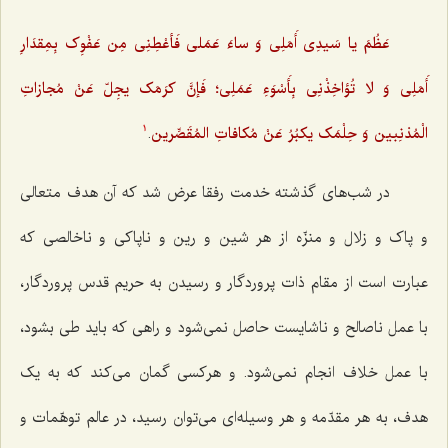
عَظُمَ یا سَیدِى أَمَلِى وَ ساءَ عَمَلى فَأعْطِنِى مِن عَفْوِک بِمِقدَارِ
أَمَلِى وَ لا تُؤاخِذْنِى بِأَسْوَءِ عَمَلِى؛ فَإنَّ کرَمَک یجِلّ عَنْ مُجازاتِ
الْمُذنِبین وَ حِلْمَک یکبُرُ عَنْ مُکافاتِ المُقَصِّرین
.
1
در شب‌های گذشته خدمت رفقا عرض شد که آن هدف متعالی
و پاک و زلال و منزّه از هر شین و رین و ناپاکی و ناخالصی که
عبارت است از مقام ذات پروردگار و رسیدن به حریم قدس پروردگار،
با عمل ناصالح و ناشایست حاصل نمی‌شود و راهی که باید طی بشود،
با عمل خلاف انجام نمی‌شود. و هرکسی گمان می‌کند که به یک
هدف، به هر مقدّمه و هر وسیله‌ای می‌توان رسید، در عالم توهّمات و