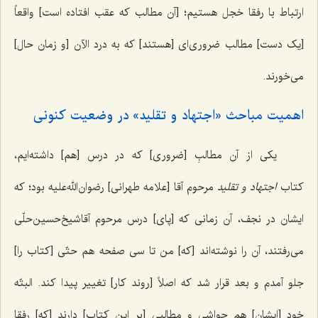
ارتباط با رفقا خجل هستیم؛ [آن مطالب که عقب افتاده است] واقعاً
[یک دست] مطالب ضروری‌ای [هستند] که به درد الآن [و زمان حال]
می‌خورند.
اهمیت مباحث «اجتهاد و تقلید» در وضعیت کنونی
یکی از آن مطالبِ [ضروری] که در درس [هم] داشته‌ایم،
کتاب
اجتهاد و تقلید
مرحوم آقا [علامه طهرانی] رضوان‌الله‌علیه بود؛ که
ایشان در نجف، آن زمانی که [پای] درس مرحوم آقاشیخ‌حسین‌حلّی
می‌رفتند، آن را نوشته‌اند [که] من تا سی صفحه هم حتّی [کتاب را]
جلو آمدم و بعد قرار شد که اصلاً [روند کار] تغییر پیدا کند. البتّه
خود [ایشان] هم حواشی و مطالبی [بر این کتاب] دارند [که] رفقا