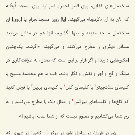
ساختمان‌های کذایی، روی قصر الحمراءِ اسپانیا، روی مسجد قُرطُبه
که الآن به آن «کُردوبا» می‌گویند، [یا] روی مسجدالحرام یا [روی] آن
ساختمان مسجد مدینه و اینها بگذاریم، آنها هم در مقابل می‌آیند
مسائل دیگری را مطرح می‌کنند و می‌گویند: «اگرشما یک‌چنین
[مکان‌هایی دارید] و اگر قرار بر این است که تمدّن، به ظرافت‌کاری در
سنگ و گچ و آجر و نقش و نگار باشد، خب ما هم مجسّمۀ مسیح و
کلیسای سنْت‌پیتر
یا کلیسای کلن
یا کلیسای برلین
یا فرض کنید
3
2
1
که کاخ‌ها و کلیساهای بیزانْس
و امثال ذلک را مطرح می‌کنیم و به
4
رخ شما می‌کشانیم و معلوم نیست که از شما عقب [باشیم].»
الآن در آفریقا، در ساحل عاج، در مرکز [آن کشور] در شهری که