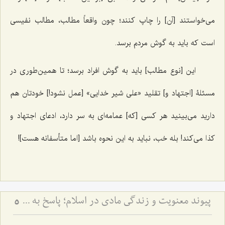
می‌خواستند [آن] را چاپ کنند؛ چون واقعاً مطالب، مطالب نفیسی
است که باید به گوش مردم برسد.
این [نوع مطالب] باید به گوش افراد برسد؛ تا همین‌طوری در
مسئلۀ [اجتهاد و] تقلید «علی شیر خدایی» [عمل نشود!] خودتان هم
دارید می‌بینید هر کسی [که] عمامه‌ای به سر دارد، ادعای اجتهاد و
کذا می‌کند! بله خب، نباید به این نحوه باشد [اما متأسفانه هست]!
پیوند معنویت و زندگی مادی در اسلام؛ پاسخ به یک شبهه اساسی - تبیین جامعیت اسلام در تأمین رشد معنوی و مادی انسان و بررسی نقش جسم، تغذیه و شرایط ظاهری در تعالی روح
5