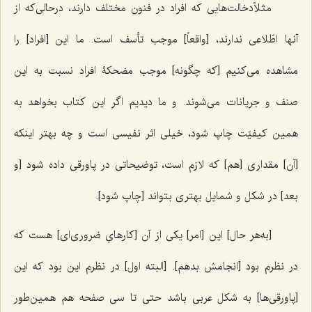
مثلاًدخالت‌هایی که افراد در فنون مختلف دارند، درحالی‌که از
آنها اطّلاعی ندارند، [واقعاً] موجب تأسف است. ما این [افراد] را
مشاهده می‌کنیم [که چگونه] موجب مضحکۀ افراد نسبت به این
صنف و جریانات می‌شوند. و ما دیدیم اگر این کتاب بخواهد به
همین کیفیّت چاپ شود، خیلی اثر نفیسی است و چه بهتر اینکه
[آن] مقداری [هم] که لازم است، توضیحاتی در پاورقی داده شود [و
بعد] در شکل و شمایل بهتری بتواند [چاپ شود].
[به‌هر حال] این [امر] یکی از آن [کارهایِ ضروری‌ای] هست که
در نظرم بود [انجامش بدهم]. [البته اول] در نظرم این بود که این
[پاورقی‌ها] به شکل عربی باشد حتی تا سی صفحه هم همین‌طور