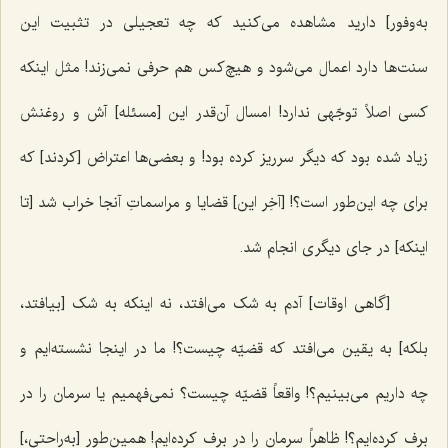
به‌وفور] دارید مشاهده می‌کنید که چه تعجیلی در تثبیت این
سنت‌ها دارد اعمال می‌شود و هیچ‌‌کس هم حرفی نمی‌زند! مثل اینکه
کسی اصلاً توجّهی ندارد! امسال آن‌قدر این [مسئله] آش و روغنش
زیاد شده بود که دیگر سرریز کرده بود! و بعضی‌ها اعتراض [کردند] که
برای چه این‌طور است؟! [آخِر این] قضایا و مراسماتِ آنجا خراب شد [تا
اینکه] در جای دیگری انجام شد.
[گاهی اوقات] آدم به شک می‌افتد، نه اینکه به شک [بیافتد،
بلکه] به یقین می‌افتد که قضیّه چیست؟! ما در اینجا نشسته‌ایم و
چه داریم می‌بینیم؟! واقعاً قضیّه چیست؟ نمی‌فهمیم یا سرمان را در
برف کرده‌ایم؟! ظاهراً سرمان را در برف کرده‌ایم! همین‌طور [به‌‌راحتی،]