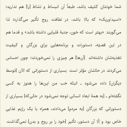
شما خونتان کثیف باشد، طبعاً آن انبساط و نشاط [را] هم ندارید؛
«اسیداوریک» که بالا باشد، در لطافت روح تأثیر می‌گذارد؛ لذا
می‌گویند: «بهتر است که خون، جنبۀ قلیایی داشته باشد» و قدما هم
در این قضیّه، دستورات و برنامه‌هایی برای بزرگان و کیفیت
تغذیه‌شان داشته‌اند. [آن‌ها] هر چیزی را نمی‌خوردند؛ چون احساس
می‌کردند در حالشان مؤثر است. بسیاری از دستوراتی که الآن [توسط
دیگران] داده می‌شود ـ البتّه خب من این‌ها را هنوز به کسی
نگفته‌ام ـ [به همۀ ابعاد انسانی توجه نمی‌شود در حالی‌که] بسیاری از
دستوراتی که بزرگان [به مردم] می‌دادند، همراه با یک رژیم غذایی
خاص بود و اِلّا آن دستور، تأثیر [خود را بر روح و بدن] نمی‌گذاشت.