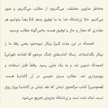
به‌خاطر عناوین مختلف، می‌گذریم؛ از مطالب می‌گذریم و عبور
می‌کنیم. حالا إن‌شاءالله خدا به ما توفیق بدهد [تا] بعداً بتوانیم هر
مقداری که مجال و حال و توفیق هست، به‌این‌گونه مطالب برسیم.
الحمدلله در این مدّت [نیز] بیکار نبوده‌ایم؛ یعنی رفقا ما را
بیکار نگذاشته‌اند. رسالۀ کتاب‌های جُنگ مرحوم آقا [علامه طهرانی]
الحمدالله تدوین شد و به یک جایی رسید. واقعاً قابل استفاده و
بهره‌برداری شد. مطالبِ بسیار نفیسی در آن [کتاب] هست.
[همچنین] کتاب
سرالفتوح
ایشان که نقد ایشان بر [کتاب]
پرواز روح
است، آمادّه شده است و إن‌شاءالله به‌زودی تخریج می‌شود.