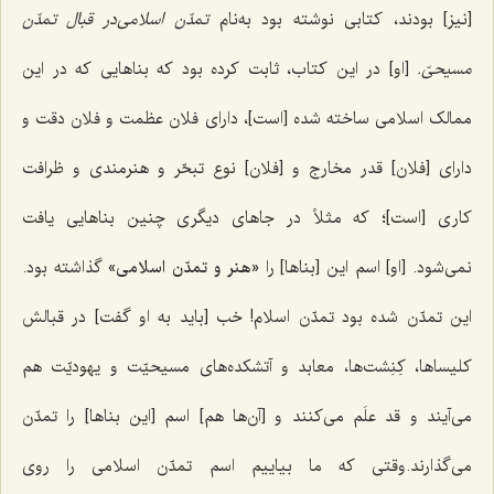
[نیز] بودند، کتابی نوشته بود به‌نام
تمدّن اسلامی‌در قبال تمدّن
مسیحیّ.
[او] در این کتاب، ثابت کرده بود که بناهایی که در این
ممالک اسلامی ساخته شده [است]، دارای فلان عظمت و فلان دقت و
دارای [فلان] قدر مخارج و [فلان] نوع تبحّر و هنرمندی و ظرافت
کاری [است]؛ که مثلاً در جاهای دیگری چنین بناهایی یافت
نمی‌شود. [او] اسم این [بناها] را
«هنر و تمدّن اسلامی»
گذاشته بود.
این تمدّن شده بود تمدّن اسلام! خب [باید به ‌او ‌گفت] در قبالش
کلیساها، کِنِشت‌ها، معابد و آتشکده‌های مسیحیّت و یهودیّت هم
می‌آیند و قد علَم می‌کنند و [آن‌ها هم] اسم [این بناها] را تمدّن
می‌گذارند.وقتی که ما بیاییم اسم تمدّن اسلامی را روی