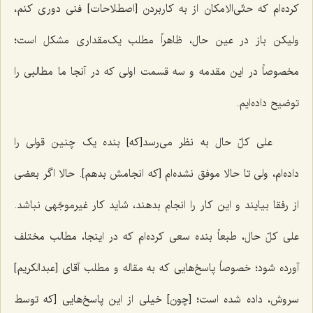
کرده‌ام که حتّی‌الامکان از به کاربردن [اصطلاحات] فنی دوری کنم،
ولیکن باز در عین حال، ظاهراً مطلب یک‌مقداری مشکل است؛
مخصوصاً در این مقدمه و سه قسمت اولی که در آنجا ما مطالبی را
توضیح داده‌ایم.
علی کلّ حال به نظر می‌رسد[که] بنده یک چنین قولی را
داده‌ام، ولی تا حالا موفق نشده‌ام [که انجامش بدهم]. حالا اگر بعضی
از رفقا بیایند و این کار را انجام بدهند، شاید کار غیرموجّهی نباشد.
علی کلّ حال، طبعاً بنده سعی کرده‌ام که در اینجا، مطالب مختلف
آورده شود؛ خصوصاً پاسخ‌هایی که به مقاله و مطلب آقای [عبدالکریم]
سروش، داده شده است؛ [چون] خیلی از این پاسخ‌هایی [که توسط