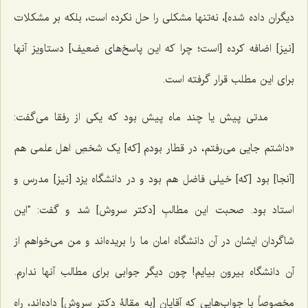
دیگران داده شده]، نه‌تنها مشکلی را حل نکرده است، بلکه بر مشکلات
[نیز] اضافه کرده [است؛ چرا که این پاسخ‌های ضعیف] دستاویز آنها
برای این مطلب قرار گرفته است.
مدتی پیش یا چند ماه پیش بود که یکی از رفقا می‌گفت:
«داشتم جایی می‌رفتم، در قطار بودم [که] یک شخصِ اهل علمی هم
[آنجا] بود [که] خیلی فاضل هم بود و در دانشگاه یزد [نیز] مدرس و
استاد بود. صحبت این مطالبِ [دکتر سروش] شد و گفت: "این
شاگردان ایشان در آن دانشگاه امان ما را بریده‌اند و من می‌خواهم از
آن دانشگاه بیرون بیایم! چون دیگر جوابی برای مطالب آنها ندارم.
مخصوصاً با جواب‌هایی که آقایان [به مقالۀ دکتر سروش‌] داده‌اند، راه