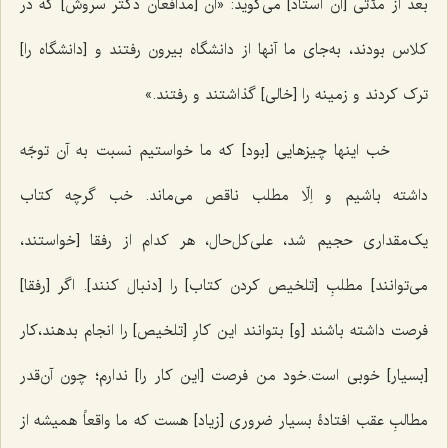
بعد از مدّتی [آن استاد] می‌گوید: «آن [مدافعان دکتر سروش] که در
کلاس بودند، به‌جای ما آنها از دانشگاه بیرون رفتند و [دانشگاه را]
ترک کردند و زمینه را [خالی] گذاشتند و رفتند.»
خب اینها چیزهایی [بود] که ما خواستیم نسبت به آن توجّه
داشته باشیم و اِلّا مطلب ناقص می‌ماند. خب گرچه کتاب
یک‌مقداری حجیم شد، علی‌کل‌حال، هر کدام از رفقا [خواستند،
می‌توانند] مطلبِ [تلخیص کردن کتاب] را [دنبال کنند]. اگر [رفقا]
فرصت داشته باشند [و] بتوانند این کارِ [تلخیص] را انجام بدهند،کار
[بسیار] خوبی‌ است.خود من فرصت [این کار را] ندارم؛ چون آن‌قدر
مطالبِ عقب افتادۀ بسیار ضروری [زیاد] هست که ما واقعاً همیشه از