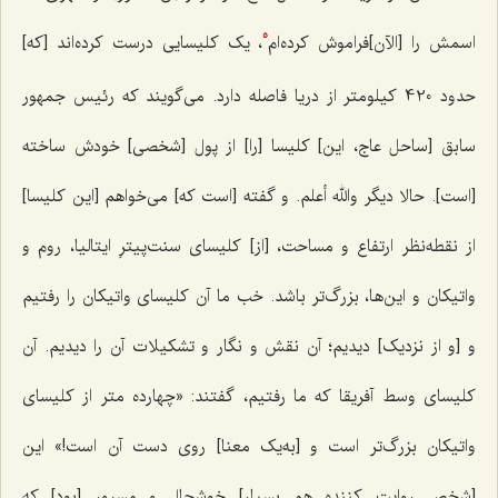
اسمش را [الآن]فراموش کرده‌ام
، یک کلیسایی درست کرده‌اند [که]
5
حدود 420 کیلومتر از دریا فاصله دارد. می‌گویند که رئیس جمهور
سابق [ساحل عاج، این] کلیسا [را] از پول [شخصی] خودش ساخته
[است]. حالا دیگر والله أعلم. و گفته [است که] می‌خواهم [این کلیسا]
از نقطه‌نظر ارتفاع و مساحت، [از] کلیسای سنت‌پیترِ ایتالیا، روم و
واتیکان و این‌ها، بزرگ‌تر باشد. خب ما آن کلیسای واتیکان را رفتیم
و [و از نزدیک] دیدیم؛ آن نقش و نگار و تشکیلات آن را دیدیم. آن
کلیسای وسط آفریقا که ما رفتیم، گفتند: «چهارده متر از کلیسای
واتیکان بزرگ‌تر است و [به‌یک معنا] روی دست آن است!» این
[شخص روایت کننده هم بسیار] خوشحال و مسرور [بود] که