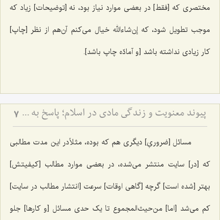
مختصری که [فقط] در بعضی موارد نیاز بود، نه [توضیحات] زیاد که
موجب تطویل شود، که إن‌شاءالله خیال می‌کنم آن‌هم از نظر [چاپ]
کار زیادی نداشته باشد [و آمادّه چاپ باشد].
پیوند معنویت و زندگی مادی در اسلام؛ پاسخ به یک شبهه اساسی - تبیین جامعیت اسلام در تأمین رشد معنوی و مادی انسان و بررسی نقش جسم، تغذیه و شرایط ظاهری در تعالی روح
7
مسائل [ضروریِ] ‌دیگری هم که بوده، مثلاًدر این مدت مطالبی
که [در] سایت منتشر می‌شده، در بعضی موارد مطالب [کیفیتش]
بهتر [شده است] گرچه [گاهی اوقات] سرعت [انتشار مطالب در سایت]
کم می‌شد [اما] من‌حیث‌المجموع تا یک حدی مسائل [و کارها] جلو