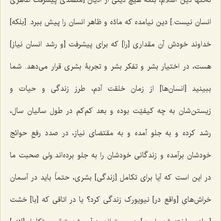
انسان نیست.] دین نیامده که مادّه و ظاهر انسان را پیش ببرد. [بلکه]
خداوند خودش آن مقداری [را] که برای پیشرفت [و رشد انسان نیاز]
هست، در اختیار بشر و تفکر بشر و تجربۀ بشری قرار می‌دهد. شما
ببینید [انسان‌ها] از زمان خلقت آدم، طرز زندگی و حیات و
زیستن‌شان به چه کیفیّت بوده و بعد کم‌کم در طول سالیان سال،
رشد کرده و به جلو آمده و به مقتضای نیاز، در صدد رفعِ حوائج
خودشان برآمده و زندگانی خودشان را به جلو برده‌اند.ولی صحبت ما
در این است که آیا برای تکامل [زندگی] بشری، حتماً باید در آسمان
خراش‌هایِ [واقع در] نیویورک زندگی کرد؟ یا در اتاقی که [با] خشت