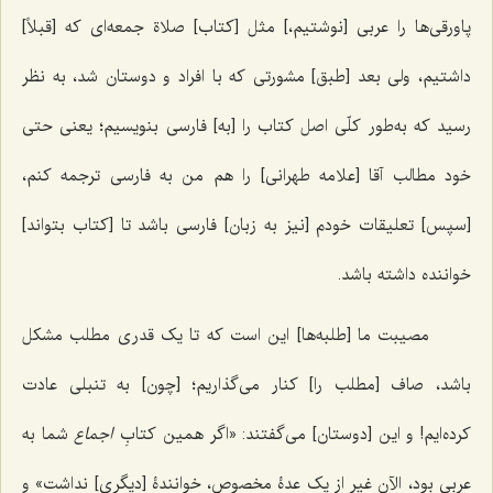
پاورقی‌ها را عربی [نوشتیم،] مثل [کتاب] صلاة جمعه‌ای که [قبلاً]
داشتیم، ولی بعد [طبق] مشورتی که با افراد و دوستان شد، به نظر
رسید که به‌طور کلّی اصل کتاب را [به] فارسی بنویسیم؛ یعنی حتی
خود مطالب آقا [علامه طهرانی] را هم من به فارسی ترجمه کنم،
[سپس] تعلیقات خودم [نیز به زبان] فارسی باشد تا [کتاب بتواند]
خواننده داشته باشد.
مصیبت ما [طلبه‌ها] این است که تا یک قدری مطلب مشکل
باشد، صاف [مطلب را] کنار می‌گذاریم؛ [چون] به تنبلی عادت
کرده‌ایم! و این [دوستان] می‌گفتند: «اگر همین کتابِ
اجماع
شما به
عربی بود، الآن غیر از یک عدۀ مخصوص، خوانندۀ [دیگری] نداشت» و