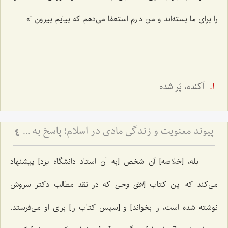
را برای ما بسته‌اند و من دارم استعفا می‌دهم که بیایم بیرون."»
آکنده، پُر شده
پیوند معنویت و زندگی مادی در اسلام؛ پاسخ به یک شبهه اساسی - تبیین جامعیت اسلام در تأمین رشد معنوی و مادی انسان و بررسی نقش جسم، تغذیه و شرایط ظاهری در تعالی روح
4
بله، [خلاصه] آن شخص [به آن استادِ دانشگاه یزد] پیشنهاد
می‌کند که این کتاب [
افق وحی
که
در نقد مطالب دکتر سروش
نوشته شده است، را بخواند] و [سپس کتاب را] برای او می‌فرستد.