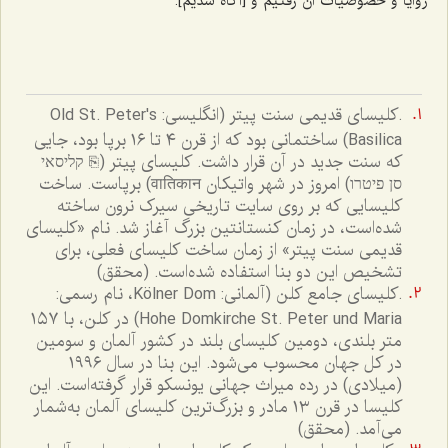
زوایا و خصوصیات آن ‌رفتیم و [آگاه شدیم].
.کلیسای قدیمی سنت پیتر (انگلیسی: Old St. Peter's
Basilica) ساختمانی بود که از قرن ۴ تا ۱۶ برپا بود، جایی
که سنت جدید در آن قرار داشت. کلیسای پیتر (⎘ קליסאי
סן פיטרו) امروز در شهر واتیکان वातिकान) برپاست. ساخت
کلیسایی که بر روی سایت تاریخی سیرک نرون ساخته
شده‌است، در زمان کنستانتین بزرگ آغاز شد. نام «کلیسای
قدیمی سنت پیتر» از زمان ساخت کلیسای فعلی، برای
تشخیص این دو بنا استفاده شده‌است. (محقق)
.کلیسای جامع کلن (آلمانی: Kölner Dom، نام رسمی:
Hohe Domkirche St. Peter und Maria) در کلن، با ۱۵۷
متر بلندی، دومین کلیسای بلند در کشور آلمان و سومین
در کل جهان محسوب می‌شود. این بنا در سال ۱۹۹۶
(میلادی) در رده میراث جهانی یونسکو قرار گرفته‌است. این
کلیسا در قرن ۱۳ مادر و بزرگ‌ترین کلیسای آلمان به‌شمار
می‌آمد. (محقق)