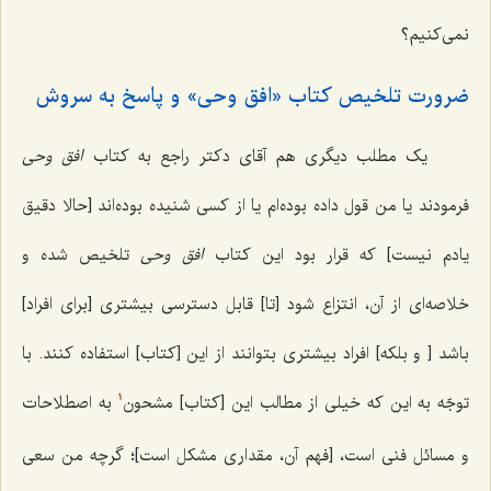
نمی‌کنیم؟
ضرورت تلخیص کتاب «افق وحی» و پاسخ به سروش
یک مطلب دیگری هم آقای دکتر راجع به کتاب
افق وحی
فرمودند یا من قول داده بوده‌ام یا از کسی شنیده بوده‌اند [حالا دقیق
یادم نیست] که قرار بود این کتاب
افق وحی
تلخیص شده و
خلاصه‌ای از آن، انتزاع شود [تا] قابل دسترسی بیشتری [برای افراد]
باشد [ و بلکه] افراد بیشتری بتوانند از این [کتاب] استفاده کنند. با
توجّه به این که خیلی از مطالب این [کتاب] مشحون
به اصطلاحات
1
و مسائل فنی است، [فهم آن، مقداری مشکل است]؛ گرچه من سعی