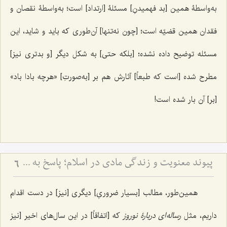
به‌واسطۀ همین [بد فهمیدنِ] مسئلۀ [ارتداد] است؛ به‌واسطۀ نقصان و
فقدان همین قضیّه است؛ [چون نه‌تنها] آن‌طوری که باید و شاید، این
مسئله توضیح داده نشده؛ [بلکه حتی] به شکل دیگر [و بدتری نیز]
مطرح شده [است که طبعاً] آثارش هم بر [به‌صورتِ] «هرچه بادا باد»
[بر] آن بار شده است!
پیوند معنویت و زندگی مادی در اسلام؛ پاسخ به یک شبهه اساسی - تبیین جامعیت اسلام در تأمین رشد معنوی و مادی انسان و بررسی نقش جسم، تغذیه و شرایط ظاهری در تعالی روح
6
همین‌طور، مطالب [بسیار ضروریِ] دیگری [نیز] در دست اقدام
داریم، مثل
رساله‌ای دربارۀ نوروز
که [اتفاقاً] در این سال‌های اخیر [نیز