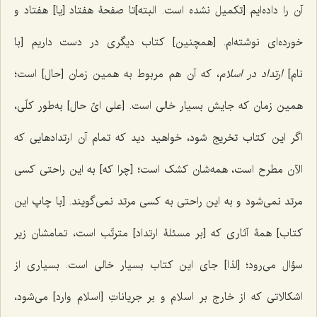
آن را داده‌ایم [تکمیل نشده است. البته]تا صفحۀ هفتاد [یا] هفتاد و
خورده‌ای نوشته‌ام. [همچنین] کتاب دیگری در دست داریم [با
نام]
ارتداد در اسلام
، که آن هم مربوط به همین زمان [حال] است؛
همین زمان که جایش بسیار خالی است. [علی ایِّ حال] به‌طور کلّی،
اگر این کتاب تخریج شود، خواهید دید که تمام آن ارتدادهایی که
الآن مطرح است، همه‌شان کشک است؛ [چرا که] به‌ این راحتی کسی
مرتد نمی‌شود و به این راحتی به کسی مرتد نمی‌گویند. [با چاپ این
کتاب] همۀ آثاری که [بر مسئلۀ ارتداد] مترتّب است، تمامشان زیر
سؤال می‌رود؛ [لذا] جای این کتاب بسیار خالی است. بسیاری از
اشکالاتی که از خارج بر اسلام و بر جریاناتِ [اسلام وارد] می‌شود،