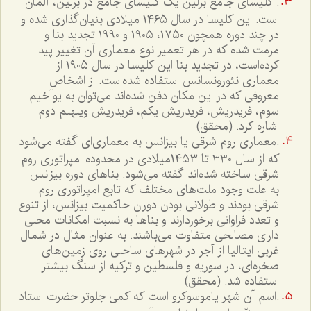
. کلیسای جامع برلین یک کلیسای جامع در برلین، آلمان
است. این کلیسا در سال ۱۴۶۵ میلادی بنیان‌گذاری شده و
در چند دوره همچون ۱۷۵۰، ۱۹۰۵ و ۱۹۹۰ تجدید بنا و
مرمت شده که در هر تعمیر نوع معماری آن تغییر پیدا
کرده‌است، در تجدید بنا این کلیسا در سال ۱۹۰۵ از
معماری نئورونسانس استفاده شده‌است. از اشخاص
معروفی که در این مکان دفن شده‌اند می‌توان به یوآخیم
سوم، فریدریش، فریدریش یکم، فریدریش ویلهلم دوم
اشاره کرد. (محقق)
.معماری روم شرقی یا بیزانس به معماری‌ای گفته می‌شود
که از سال ۳۳۰ تا 1453میلادی در محدوده امپراتوری روم
شرقی ساخته شده‌اند گفته می‌شود. بناهای دوره بیزانس
به علت وجود ملت‌های مختلف که تابع امپراتوری روم
شرقی بودند و طولانی بودن دوران حاکمیت بیزانس، از تنوع
و تعدد فراوانی برخوردارند و بناها به نسبت امکانات محلی
دارای مصالحی متفاوت می‌باشند. به عنوان مثال در شمال
غربی ایتالیا از آجر در شهرهای ساحلی روی زمین‌های
صخره‌ای، در سوریه و فلسطین و ترکیه از سنگ بیشتر
استفاده شد. (محقق)
.اسم آن شهر یاموسوکرو است که کمی جلوتر حضرت استاد