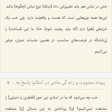
حتی در لباس هم باید تغییراتی داد؛ [اینکه] نوع لباس [چگونه] باشد.
این‌ها همه چیزهایی است که هست و واقعیّت دارد، ولی خب یک
شرایطی [هم] دارد [که باید رعایت شود]. حالا ما این [مباحث] را
إن‌شاءالله در فرصت‌های مناسب، در همین جلسات عنوان، عرض
می‌کنیم.
پیوند معنویت و زندگی مادی در اسلام؛ پاسخ به یک شبهه اساسی - تبیین جامعیت اسلام در تأمین رشد معنوی و مادی انسان و بررسی نقش جسم، تغذیه و شرایط ظاهری در تعالی روح
3
خب چه می‌شود که ما در اسلام، این امور [ظاهری و دنیایی] را
مشاهده نمی‌کنیم؟ [یا] پرداختن به این مسائل [را] مشاهده