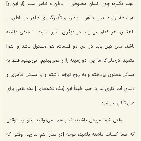
انجام بگیرد؛ چون انسان مخلوطی از باطن و ظاهر است. [از این‌رو]
به‌واسطۀ ارتباط بین ظاهر و باطن و تأثیرگذاری ظاهر در باطن، و
بالعکس، هر کدام می‌تواند در دیگری تأثیر مثبت یا منفی داشته
باشد. پس دین باید در این دو قسمت، هم مسئول باشد و [هم]
متعهد. درحالی‌که ما این [دو زمینه‌ را] را نمی‌بینیم، می‌بینیم فقط به
مسائل معنوی پرداخته و به روح توجّه داشته و با مسائل ظاهری و
دنیای آدم کاری ندارد. خب طبعاً این [نگاهِ تک‌بُعدی،] یک نقص برای
دین تلّقی می‌شود.
وقتی شما مریض باشید، نماز هم نمی‌توانید بخوانید. وقتی
که شما کسالت داشته باشید، توجه [در نماز] هم ندارید. وقتی که