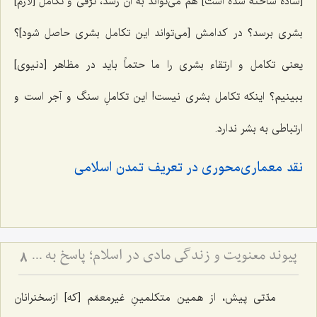
[ساده ساخته شده است] هم می‌تواند به آن رشد، ترّقی و تکامل [لازم]
بشری برسد؟ در کدامش [می‌تواند این تکامل بشری حاصل شود]؟
یعنی تکامل و ارتقاء بشری را ما حتماً باید در مظاهر [دنیوی]
ببینیم؟ اینکه تکامل بشری نیست! این تکاملِ سنگ و آجر است و
ارتباطی به بشر ندارد.
نقد معماری‌محوری در تعریف تمدن اسلامی
پیوند معنویت و زندگی مادی در اسلام؛ پاسخ به یک شبهه اساسی - تبیین جامعیت اسلام در تأمین رشد معنوی و مادی انسان و بررسی نقش جسم، تغذیه و شرایط ظاهری در تعالی روح
8
مدّتی پیش، از همین متکلمینِ غیرمعمّم [که] ازسخنرانان