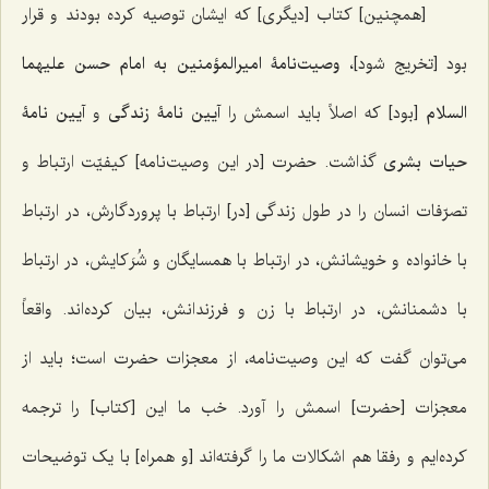
[همچنین] کتاب [دیگری] که ایشان توصیه کرده بودند و قرار
بود [تخریج شود]،
وصیت‌نامۀ امیرالمؤمنین به امام حسن علیهما
السلام
[بود] که اصلاً باید اسمش را
آیین نامۀ زندگی
و
آیین نامۀ
حیات بشری
گذاشت. حضرت [در این وصیت‌نامه] کیفیّت ارتباط و
تصرّفات انسان را در طول زندگی [در]‌ ارتباط با پروردگارش، در ارتباط
با خانواده و خویشانش، در ارتباط با همسایگان و شُرَکایش، در ارتباط
با دشمنانش، در ارتباط با زن و فرزندانش، بیان کرده‌اند. واقعاً
می‌توان گفت که این وصیت‌نامه، از معجزات حضرت است؛ باید از
معجزات [حضرت] اسمش را آورد. خب ما این [کتاب] را ترجمه
کرده‌ایم و رفقا هم اشکالات ما را گرفته‌اند [و همراه] با یک توضیحات