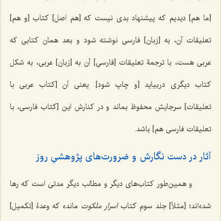
[ما هم] دیدیم که پیشنهاد بدی نیست که [هم اصل] کتاب [و هم]
تعلیقات آن، به [زبان] فارسی نوشته شود و بعد همان کتابی که
عربی هست، با ترجمۀ تعلیقات [فارسیِ] آن به [زبان] عربی، به شکل
کتاب دیگری دربیاید [و چاپ شود]. یعنی آن [کتاب عربی با
تعلیقات] سرجایش محفوظ بماند و در کنارش این [کتاب فارسی، با
تعلیقات فارسی هم] باشد.
آثار در دست نگارش و ضرورت‌های پژوهشیِ روز
و همین‌طور کتاب‌های دیگر و مطالب دیگر مدتی است که رها
شده‌اند؛ [مثلاً] جلد سوم کتاب
اسرار ملکوت
مانده که وعدۀ [تکمیل]