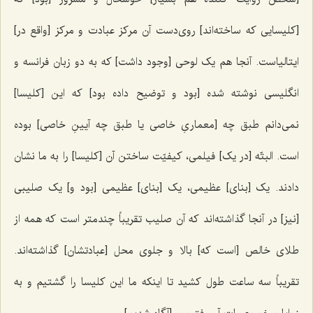
[کلیسایی که ساخته‌اند] روی‌دست آن مرکز عبادت و مرکز [واقع در]
ایتالیاست. آنجا هم یک لوحی [وجود داشت] که به دو زبان فرانسه و
انگلیسی نوشته شده [بود و توضیح داده بود] که این [کلیسا]
نمی‌دانم طبق چه [معماریِ خاصی یا طبق چه آیینِ خاصی] بوده
است. البتّه [در یک] فیلمی، کیفیّت ساختن آن [کلیسا] را به ما نشان
دادند. یک [بنای] عظیمی، یک [بنای] عظیمی [بود و] یک صلیبی
[نیز] در آنجا گذاشته‌اند که آن صلیب تقریباً چند‌متر است که همه از
طلای خالص [است که] بالا و جلوی محل [عبادتشان] گذاشته‌اند.
تقریباً سه ساعت طول کشید تا اینکه ما این کلیسا را گشتیم و به