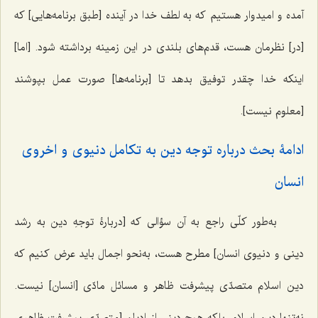
آمده و امیدوار هستیم که به لطف خدا در آینده [طبق برنامه‌هایی] که
[در] نظرمان هست، قدم‌های بلندی در این زمینه برداشته شود. [اما]
اینکه خدا چقدر توفیق بدهد تا [برنامه‌ها] صورت عمل بپوشند
[معلوم نیست].
ادامۀ بحث درباره توجه دین به تکامل دنیوی و اخروی
انسان
به‌طور کلّی راجع به آن سؤالی که [دربارۀ توجهِ دین به رشد
دینی و دنیوی انسان] مطرح هست، به‌نحو اجمال باید عرض کنیم که
دین اسلام متصدّی پیشرفت ظاهر و مسائل مادّی [انسان] نیست.
نه‌تنها دین اسلام، بلکه هیچ دینی از ادیان [متصدّی پیشرفت ظاهری