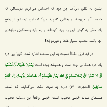
ایشان به نظرم می‌آمد این بود كه احساس می‌كردم دوستانی كه
خدمت آنها می‌رسند و رفقایی كه پیدا می‌كنند، این دوستان در واقع
یك حقّی به گردن این راه پیدا كرده‌اند و راه باید پاسخگوی نیازهای
آنها باشد. مطلب بسیار غلط و غیرموجّه!!
در آیه قرآن اتفّاقاً نسبت به این مسئله اشاره شده، گویا این درد
يَمُنُّونَ عَلَيْكَ أَنْ أَسْلَمُوا
یك درد همگانی بوده است و همیشه بوده است:
قُلْ لا تَمُنُّوا عَلَيَّ إِسْلامَكُمْ بَلِ اللَه يَمُنُّ عَلَيْكُمْ أَنْ هَداكُمْ لِلْإِيمانِ إِنْ كُنْتُمْ
صادِقِينَ‌
(الحجرات، ١٧) دارند به سرت منّت می‌گذارند كه آمدند
مسلمان شدند خیلی عجیب است. خیلی واقعاً این مسئله عجیب