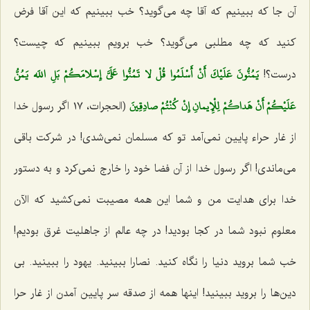
آن جا كه ببینیم كه آقا چه می‌گوید؟ خب ببینیم كه این آقا فرض
كنید كه چه مطلبی می‌گوید؟ خب برویم ببینیم كه چیست؟
يَمُنُّونَ عَلَيْكَ أَنْ أَسْلَمُوا قُلْ لا تَمُنُّوا عَلَيَّ إِسْلامَكُمْ بَلِ اللَه يَمُنُّ
درست؟!
عَلَيْكُمْ أَنْ هَداكُمْ لِلْإِيمانِ إِنْ كُنْتُمْ صادِقِينَ‌
(الحجرات، ١٧ اگر رسول خدا
از غار حراء پایین نمی‌آمد تو كه مسلمان نمی‌شدی! در شركت باقی
می‌ماندی! اگر رسول خدا از آن فضا خود را خارج نمی‌كرد و به دستور
خدا برای هدایت من و شما این همه مصیبت نمی‌كشید كه الآن
معلوم نبود شما در كجا بودید! در چه عالم از جاهلیت غرق بودیم!
خب شما بروید دنیا را نگاه كنید. نصارا ببینید. یهود را ببینید. بی
دین‌ها را بروید ببینید! اینها همه از صدقه سر پایین آمدن از غار حرا