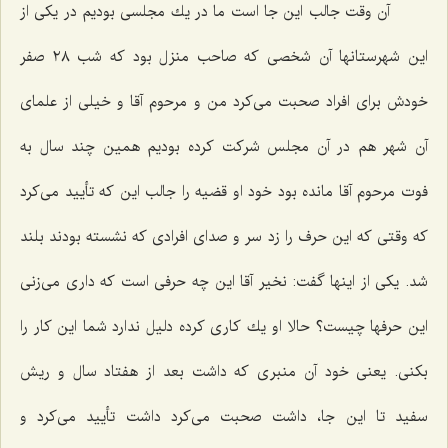
آن وقت جالب این جا است ما در یك مجلسی بودیم در یكی از
این شهرستانها آن شخصی كه صاحب منزل بود كه شب ٢٨ صفر
خودش برای افراد صحبت می‌كرد من و مرحوم آقا و خیلی از علمای
آن شهر هم در آن مجلس شركت كرده بودیم همین چند سال به
فوت مرحوم آقا مانده بود خود او قضیه را جالب این كه تأیید می‌كرد
كه وقتی كه این حرف را زد سر و صدای افرادی كه نشسته بودند بلند
شد. یكی از اینها گفت: نخیر آقا این چه حرفی است كه داری می‌زنی
این حرفها چیست؟ حالا او یك كاری كرده دلیل ندارد شما این كار را
بكنی. یعنی خود آن منبری كه داشت بعد از هفتاد سال و ریش
سفید تا این جا، داشت صحبت می‌كرد داشت تأیید می‌كرد و