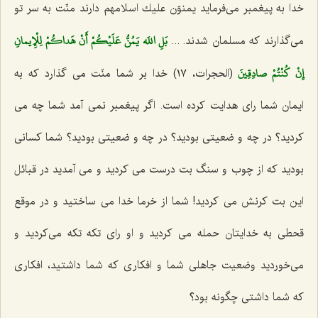
خدا به پیغمبر می‌فرماید یمنوّن علیك اسلامهم دارند منّت به سر تو
بَلِ اللَه يَمُنُّ عَلَيْكُمْ أَنْ هَداكُمْ لِلْإِيمانِ
می‌گذارند كه مسلمان شدند.
...
إِنْ كُنْتُمْ صادِقِينَ‌
(الحجرات، ١٧) خدا بر شما منّت می گذارد كه به
ایمان شما رای هدایت كرده است. اگر پیغمبر نمی آمد شما چه می
كردید؟ در چه و ضعیتی بودید؟ در چه و ضعیتی بودید؟ شما كسانی
بودید كه از چوب و سنگ بت درست می كردید و می آمدید در قبائل
این بت كرنش می كردید! شما از خرما خدا می ساختید و در موقع
قحطی به خدایتان حمله می كردید و او رای تكه تكه‌ می‌كردید و
می‌خوردید وضعیت جاهلی شما و افكاری كه شما داشتید، افكاری
كه شما داشتی چگونه بود؟