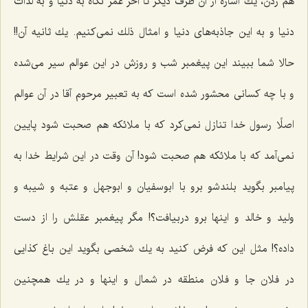
هم زدن، یك اشاره از آن طرف دیگر تا آخر عمر نگاه به دنیا و به لذّات
دنیا و به این جاذبه‌های دنیا و امثال ذلك نمی‌كنیم. یك ثانیه آن!!
حالا شما ببیند این پیغمبر شب و روزش در این عوالم سیر می‌شده
و با چه كسانی محشور شده است كه به تعبیر مرحوم آقا در آن عوالم
اصلًا رسول خدا تنازل نمی‌كرد كه با ملائكه هم صحبت شود پایین
نمی‌آمد كه با ملائكه هم صحبت شود! آن وقت در این شرایط خدا به
پیامبر بگوید بلندشو برو با ابوسفیان و ابوجهل و عتبه و شیبه و
ولید و خالد و اینها برو دربیافت؟! مگر پیغمبر عقلش را از دست
داده؟! مثل این كه فرض كنید به یك شخصی بگوید این باغ كذایی
در فلان جا و فلان منطقه در شمال و اینها و در یك همچنین