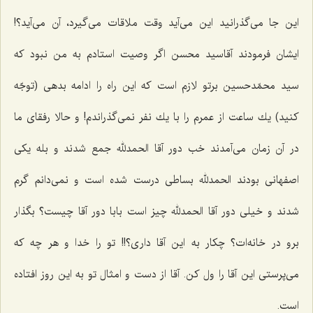
این جا می‌گذرانید این می‌آید وقت ملاقات می‌گیرد، آن می‌آید؟!
ایشان فرمودند آقاسید محسن اگر وصیت استادم به من نبود كه
سید محمّدحسین برتو لازم است كه این راه را ادامه بدهی (توجّه
كنید) یك ساعت از عمرم را با یك نفر نمی‌گذراندم! و حالا رفقای ما
در آن زمان می‌آمدند خب دور آقا الحمدلله جمع شدند و بله یكی
اصفهانی بودند الحمدلله بساطی درست شده است و نمی‌دانم گرم
شدند و خیلی دور آقا الحمدلله چیز است بابا دور آقا چیست؟ بگذار
برو در خانه‌ات؟ چكار به این آقا داری؟!! تو را خدا و هر چه كه
می‌پرستی این آقا را ول كن. آقا از دست و امثال تو به این روز افتاده
است.