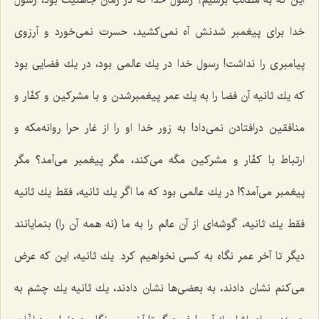
این كه به مطالب برسیم؟ رسول خدا كه در زمان جاهلیت بود، رسول
خدا برای پیغمبر شدنش آه نمی‌كشید، حسرت نمی‌خورد و آرزوی
پیامبری را نداشت! رسول خدا در یك عالمی بود، در یك فضایی بود
كه یك ثانیه آن فضا را به یك عمر پیغمبرشدن و با مشركین و كفّار و
منافقین درافتادن نمی‌داد! به زور خدا او را از غار حرا روانه‌مكه و
ارتباط با كفّار و مشركین مكّه می‌كند، مگر پیغمبر می‌آمد؟ مگر
پیغمبر می‌آمد؟! در یك عالمی بود كه ما اگر یك ثانیه، فقط یك ثانیه
فقط یك ثانیه، گوشه‌ای از آن عالم را به ما (نه همه آن را) بنمایانند
دیگر تا آخر عمر نگاه به كسی نخواهیم كرد. یك ثانیه، این كه عرض
می‌كنم نشان دادند، به بعضی‌ها نشان دادند، یك ثانیه یك چشم به