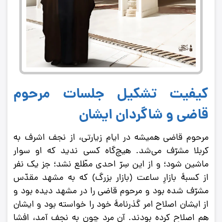
کیفیت تشکیل جلسات مرحوم
قاضی و شاگردان ایشان
مرحوم قاضى همیشه در ایام زیارتى، از نجف اشرف به
كربلا مشرّف مى‌شد. هیچ‌گاه كسى ندید كه او سوار
ماشین شود؛ و از این سِرّ احدى مطّلع نشد؛ جز یك نفر
از كسبۀ بازارِ ساعت (بازار بزرگ) كه به مشهد مقدّس
مشرّف شده بود و مرحوم قاضى را در مشهد دیده بود و
از ایشان اصلاح امر گذرنامۀ خود را خواسته بود و ایشان
هم اصلاح كرده بودند. آن مرد چون به نجف آمد، افشا