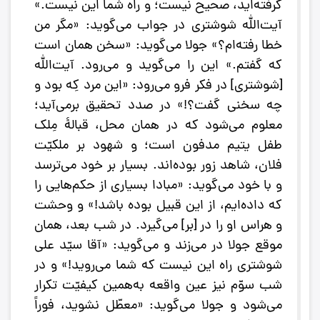
گرفته‌اید، صحیح نیست؛ و راه شما این نیست.»
آیت‌الله شوشتری در جواب می‌گوید: «مگر من
خطا رفته‌ام؟» جولا می‌گوید: «سخن همان است
که گفتم.» این را می‌گوید و می‌رود. آیت‌الله
[شوشتری] در فکر فرو می‌رود: «این مرد کِه بود و
چه سخنی گفت؟!» در صدد تحقیق برمی‌آید؛
معلوم می‌شود که در همان محل، قبالۀ مِلک
طفل یتیم مدفون است؛ و شهود بر ملکیّت
فلان، شاهد زور بوده‌اند. بسیار بر خود می‌ترسد
و با خود می‌گوید: «مبادا بسیاری از حکم‌هایی را
که داده‌ایم، از این قبیل بوده باشد!» و وحشت
و هراس او را در [بر] می‌گیرد. در شب بعد، همان
موقع جولا در می‌زند و می‌گوید: «آقا سیّد علی
شوشتری راه این نیست که شما می‌روید!» و در
شب سوّم نیز عین واقعه به‌همین کیفیّت تکرار
می‌شود و جولا می‌گوید: «معطّل نشوید، فوراً