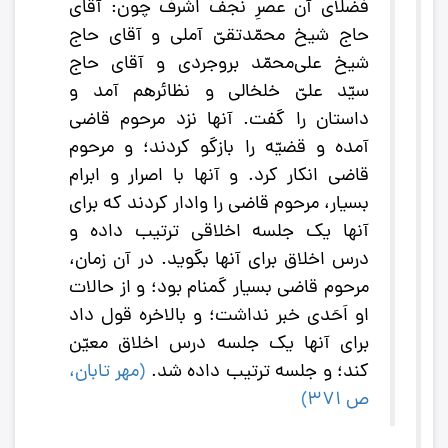
فضلاى آن عصرِ نجف اشرف چون: آقاى
حاج شيخ محمّد‌تقىّ آملى و آقاى حاج
شيخ على‌محمّد بروجردى و آقاى حاج
سيّد علىّ خلخالى و نظائرهم آمد و
داستان را گفت. آنها نزد مرحوم قاضى
آمده و قضيّه را بازگو کردند؛ و مرحوم
قاضى انکار کرد. و آنها با اصرار و ابرام
بسيار، مرحوم قاضى را وادار کردند که براى
آنها يک جلسه اخلاقى ترتيب داده و
درس اخلاق براى آنها بگويد. در آن زمان،
مرحوم قاضى بسيار گمنام بود؛ و از حالات
او اَحَدى خبر نداشت؛ و بالاخره قول داد
براى آنها يک جلسه درس اخلاق معيّن
کند؛ و جلسه ترتيب داده شد.
(
مهر تابان،
ص 371
)