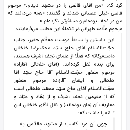
كرد كه: «من آقاى قاضى را در مشهد دیدم.»
مرحوم
قاضى خیلى عصبانى شدند و گفتند: «همه مى‌دانند كه
من در نجف بوده‌ام و مسافرتى نكرده‌ام.»
مرحوم علّامه طهرانی در تکملۀ این مطلب می‌فرمایند:
اين داستان را سابقاً دوست معظّم حقير، جناب
حجّت‌الاسلام آقاى حاج سيّد محمّدرضا خلخالى
دامت‌برکاته که فعلًا از علماى نجف اشرف هستند،
برای بنده نقل کرده‌اند. (آقاى خلخالى آقا‌زاده
مرحوم مغفور حجّت‌الاسلام آقا حاج سيّد آقا
خلخالى و ايشان آقازاده مرحوم مغفور
حجّت‌الاسلام آقاى حاج سيّد محمّد خلخالى است
که از مقيمين نجف اشرف و از زهّاد و عبّاد و
معاريف آن زمان بوده‌اند) و نقل آقاى خلخالى اين
تتمّه را داشت که:
چون آن مرد کاسب از مشهد مقدّس به