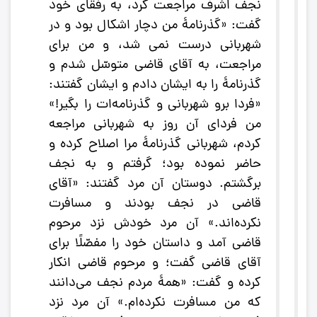
نجف اشرف مراجعت کرد، به رفقاى خود
گفت: «گذرنامۀ من دچار اشکال بود و در
شهربانى درست نمى شد، و من براى
مراجعت، به آقاى قاضى متوسّل شدم و
گذرنامۀ را به ايشان دادم و ايشان گفتند:
«فردا برو شهربانى و گذرنامه‌ات را بگير!»
من فرداى آن روز به شهربانى مراجعه
کردم، شهربانى گذرنامۀ مرا اصلاح کرده و
حاضر نموده بود؛ گرفتم و به نجف
برگشتم. دوستان آن مرد گفتند: «آقاى
قاضى در نجف بودند و مسافرت
نکرده‌اند.» آن مرد خودش نزد مرحوم
قاضى آمد و داستان خود را مفصّلًا براى
آقاى قاضى گفت؛ و مرحوم قاضى انکار
کرده و گفت: «همۀ مردم نجف مى‌دانند
که من مسافرت نکرده‌ام.» آن مرد نزد