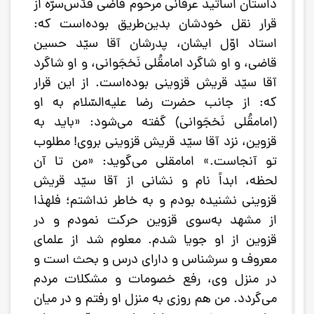
داستان اساتید عرفانی مرحوم قاضی قدّس‌سرّه از
قرار نقل خودشان بدین‌طریق بوده‌‌است که:
استاد اوّل ایشان، پدرشان آقا سیّد حسین
قاضی، و او شاگرد امامقُلی نَخجَوانی، و او شاگرد
آقا سیّد قریش قزوینی بوده‌است. از این قرار
که: از جانب حضرت رضا علیه‌السّلام به او
(امامقُلی نَخجَوانی) گفته می‌شود: «باید به
قزوین، نزد آقا سیّد قریش قزوینی بروی! مطلوب
تو آنجاست.» امامقلی می‌گوید: «من تا آن
لحظه، ابداً نام و نشانی از آقا سیّد قریش
قزوینی نشنیده بودم و به خاطر نداشتم؛ فلهذا
از مشهد به‌سوی قزوین حرکت نمودم و در
قزوین از او جویا شدم. معلوم شد از علمای
معروف و سرشناس و دارای درس و بحث است و
در منزل وی، رفع خصومات و مشکلات مردم
می‌گردد. من هم روزی به منزل او رفتم و در میان