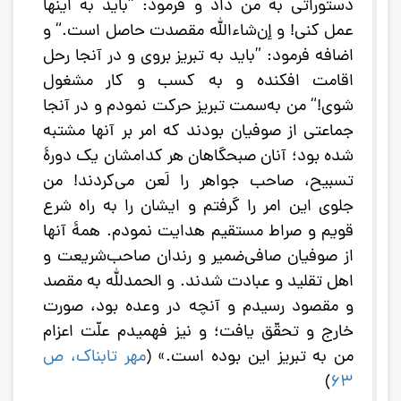
دستوراتی به من داد و فرمود: ”باید به اینها
عمل کنی! و إن‌شاءالله مقصدت حاصل است.“ و
اضافه فرمود: ”باید به تبریز بروی و در آنجا رحل
اقامت افکنده و به کسب و کار مشغول
شوی!“ من به‌سمت تبریز حرکت نمودم و در آنجا
جماعتی از صوفیان بودند که امر بر آنها مشتبه
شده بود؛ آنان صبحگاهان هر کدامشان یک دورۀ
تسبیح، صاحب جواهر را لَعن می‌کردند! من
جلوی این امر را گرفتم و ایشان را به راه شرع
قویم و صراط مستقیم هدایت نمودم. همۀ آنها
از صوفیان صافی‌ضمیر و رندان صاحب‌شریعت‌ و
اهل تقلید و عبادت شدند. و الحمدلله به مقصد
و مقصود رسیدم و آنچه در وعده بود، صورت
خارج و تحقّق یافت؛ و نیز فهمیدم علّت اعزام
من به تبریز این بوده است.» (
مهر تابناک، ص
)
63