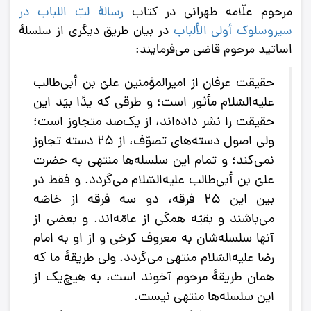
مرحوم علّامه طهرانی در کتاب
رسالۀ لبّ اللباب در
سیروسلوک أولی الألباب
در بیان طریق دیگری از سلسلۀ
اساتید مرحوم قاضی می‌فرمایند:
حقیقت عرفان از امیرالمؤمنین علیّ بن أبی‌طالب
علیه‌السّلام مأثور است؛ و طرقی که یدًا بیَد این
حقیقت را نشر داده‌اند، از یک‌صد متجاوز است؛
ولی اصول دسته‌های تصوّف، از 25 دسته تجاوز
نمی‌کند؛ و تمام این سلسله‌ها منتهی به حضرت
علیّ بن أبی‌طالب علیه‌السّلام می‌گردد. و فقط در
بین این 25 فرقه، دو سه فرقه از خاصّه
می‌باشند و بقیّه همگی از عامّه‌اند. و بعضی از
آنها سلسله‌شان به معروف کرخی و از او به امام
رضا علیه‌السّلام منتهی می‌گردد. ولی طریقۀ ما که
همان طریقۀ مرحوم آخوند است، به هیچ‌یک از
این سلسله‌ها منتهی نیست.