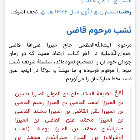
البشر
، ج ٤، ص ١٥٦٥)
رحلت:
ششم ربیع الأول سال 1366 هـ. ق،
نجف اشرف.
نَسَب مرحوم قاضی
مرحوم آیت‌الله‌العظمی حاج میرزا‌ علی‌آقا قاضی
رضوان‌الله‌علیه در آخر کتاب ارشاد مفید که در زمان
جوانی خود آن را تصحیح نموده‌اند، سلسلۀ شریف نَسَب
خود را مرقوم فرموده و ما تیمّناً و تبرّکاً در اینجا عین
دست‌خط مبارکشان را می‌آوریم:
أقلُّ الخلیقةِ السیّد علیّ بن المولی المیرزا حسین
بن المیرزا احمد القاضی بن المیرزا رحیم القاضی
بن المیرزا تقی القاضی بن المیرزا محمّد القاضی
بن المیرزا محمّد علیّ القاضی بن المیرزا
صدرالدّین محمّد بن المیرزا یوسف (نقیب
الأشراف) بن المیرزا صدرالدّین محمّد بن