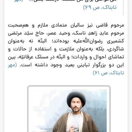
تابناک، ص 69
)
مرحوم قاضی نیز سالیان متمادی ملازم و هم‌صحبت
مرحوم عابدِ زاهدِ ناسک، وحید عصر، حاج سیّد مرتضی
کشمیری رضوان‌الله‌علیه بوده‌اند؛ البتّه نه به‌عنوان
شاگردی، بلکه به‌عنوان ملازمت و استفاده از حالات و
تماشای احوال و واردات؛ و البتّه در مسلک عرفانیّه، بین
این دو بزرگوار تباینی بعید وجود داشته است.
(
مهر
تابناک، ص 61
)