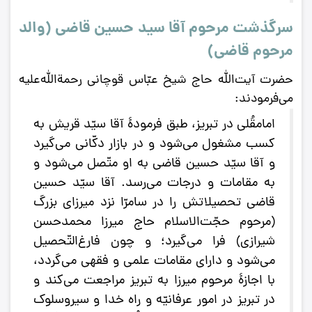
سرگذشت مرحوم آقا سید حسین قاضی (والد
مرحوم قاضی)
حضرت آیت‌الله حاج شیخ عبّاس قوچانی رحم
ة‌
الله‌علیه
می‌فرمودند:
امامقُلی در تبریز، طبق فرمودۀ آقا سیّد قریش به
کسب مشغول می‌شود و در بازار دکّانی می‌گیرد
و آقا سیّد حسین قاضی به او متّصل می‌شود و
به مقامات و درجات می‌رسد. آقا سیّد حسین
قاضی تحصیلاتش را در سامرّا نزد میرزای بزرگ
(مرحوم حجّت‌الاسلام حاج میرزا محمدحسن
شیرازی) فرا می‌گیرد؛ و چون فارغ‌التّحصیل
می‌شود و دارای مقامات علمی و فقهی می‌گردد،
با اجازۀ مرحوم میرزا به تبریز مراجعت می‌کند و
در تبریز در امور عرفانیّه و راه خدا و سیروسلوک