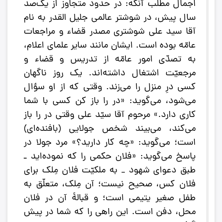
اجمال مطلب آنکه: در حدود متجاوز از یک‌صد
سال پیش، در شوشتر عالمی جلیل القدر به نام
آقا سید علی شوشتری مصدر قضاء و مراجعات
عامّه بوده است. ایشان مانند سایر علمای اعلام،
به تصدّی امور عامّه از تدریس و قضاء و
مرجعیّت اشتغال داشته‌اند. یک روز ناگهان
کسی درِ منزل را می‌زند. وقتی که از او سؤال‌
می‌شود، می‌گوید: «در را باز کن کسی با شما
کاری دارد.» مرحوم آقا سیّد علی وقتی در را باز
می‌کند، می‌بیند شخص جولایی (بافنده‌ای)
است؛ می‌گوید: «چه ‌کار دارید؟» مرد جولا در
پاسخ می‌گوید: «فلان حکمی را که نموده‌اید ـ
طبق دعوای شهود _ به ملکیّت فلان مِلک برای
فلان کس، صحیح نیست؛ آن مِلک، متعلّق به
طفل صغیر یتیمی است؛ و قبالۀ آن در فلان
محل، دفن است. این راهی را که شما در پیش