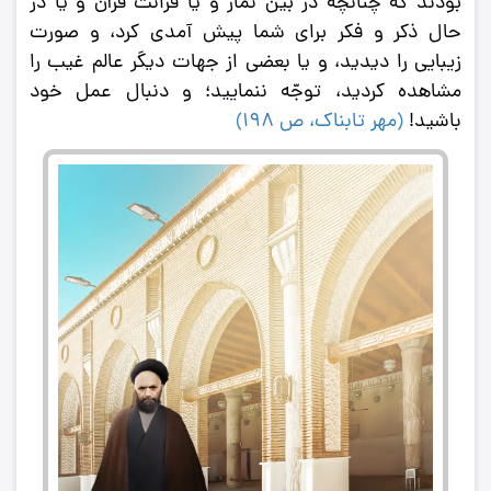
بودند كه چنانچه در بین نماز و یا قرائت قرآن و یا در
حال ذكر و فكر براى شما پیش آمدى كرد، و صورت
زیبایى را دیدید، و یا بعضى از جهات دیگر عالم غیب را
مشاهده كردید، توجّه ننمایید؛ و دنبال عمل خود
باشید!
(
مهر تابناک، ص 198
)