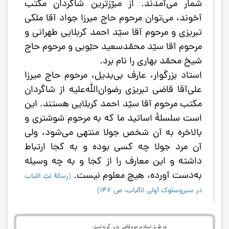
شمار می‌آمدند. از مبرّزترین شاگردان مکتب
آخوند، می‌توان مرحوم حاج میرزا جواد آقا ملکی
تبریزی و مرحوم آقا سیّد احمد کربلایی طهرانی و
مرحوم آقا سیّد محمّدسعید حبّوبی و مرحوم حاج
شیخ محمّد بهاری را نام برد.
استاد بزرگوار، عارف بی‌بدیل، مرحوم حاج میرزا‌
علی‌آقا قاضی تبریزی رضوان‌الله‌علیه ‌از شاگردان
مکتب مرحوم آقا سیّد احمد کربلایی هستند. این
‌است سلسلۀ اساتید ما که به مرحوم شوشتری و
بالاخره به آن شخص جولا منتهی می‌شود، ولی
آن مرد جولا چه کسی بوده و به کجا ارتباط
داشته و این معارف را از کجا و به چه وسیله
به‌دست آورده، هیچ معلوم نیست.
(
رسالۀ لبّ اللباب
در سیروسلوک أولی الألباب، ص ١٤٦
)