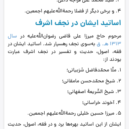
3. سیّد محمّد علی قراجه داغی؛
4. و برخی دیگر از فضلا رحمة‌الله‌علیهم اجمعین.
اساتید ایشان در نجف اشرف
مرحوم حاج میرزا‌ علی قاضی رضوان‌الله‌علیه در
سال
١٣١٣ ه‍ـ. ق
به‌سوی نجف رهسپار شد. اساتید ایشان در
فقه، اصول، حدیث و تفسیر در نجف اشرف عبارت
بودند از:
1. ملّا محمّد‌فاضل شَرَبیانی؛
2. شیخ محمّد‌حسن مامقانی؛
3. شیخ الشّریعۀ‌ اصفهانی؛
4. آخوند خراسانی؛
5. میرزا‌ حسین خلیلی رحمة‌الله‌علیهم اجمعین.
ایشان از این اساتید بهره‌ها برد و در فقه، اصول، حدیث