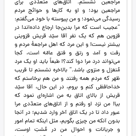
مراجعین نشستم. اتاق‌های متعدّدی برای
مراجعین بود؛ و او به کارها و حوائج مردم
رسیدگی می‌نمود؛ و من پیوسته با خود می‌گفتم:
”عجیب است که مرا بدین‌جا ارجاع داده‌اند! در
قزوین هم که یک نفر آقا سیّد قریش قزوینی
بیشتر نیست! و این مرد که اهل مراجعۀ مردم و
رفت و آمد و رتق و فتق عامّه است، کجا
می‌تواند درد مرا دوا کند؟! طبعاً باید او یک مرد
مُنعَزل و منزوی باشد.“ بالاخره نشستم تا قریب
ظهر که مردم همه رفتند و من هم برخاستم که
خداحافظی کنم و بروم، در این حال، آقا سیّد
قریش از بالای اتاق به من اشاره‌ای نمود که
بیا! من نزد او رفتم و از اتاق‌های متعدّدی مرا
عبور داد تا در یک اتاق آخر وارد شدیم؛ در آنجا
بدون آنکه من چیزی بگویم، مثل اینکه تمام امور
و جریانات و احوال من در مُشتِ اوست،