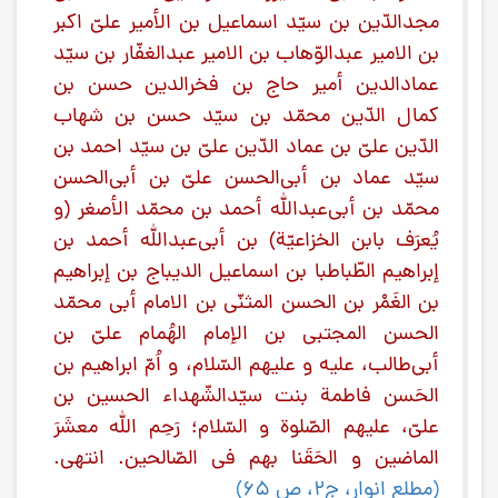
مجدالدّین بن سیّد اسماعیل بن الأمیر علیّ اکبر
بن الامیر عبدالوّهاب بن الامیر عبدالغفّار بن سیّد
عمادالدین أمیر حاج بن فخرالدین حسن بن
کمال الدّین محمّد بن سیّد حسن بن شهاب
الدّین علیّ بن عماد الدّین علیّ بن سیّد احمد بن
سیّد عماد بن أبی‌الحسن علیّ بن أبی‌الحسن
محمّد بن أبی‌عبدالله أحمد بن محمّد الأصغر (و
یُعرَف بابن الخزاعیّة) بن أبی‌عبدالله أحمد بن
إبراهیم الطّباطبا بن اسماعیل الدیباج بن إبراهیم
بن الغَمْر بن الحسن المثنّی بن الامام أبی محمّد
الحسن المجتبی بن الإمام الهُمام علیّ بن
أبی‌طالب، علیه و علیهم السّلام، و اُمّ ابراهیم بن
الحَسن فاطمة بنت سیّدالشّهداء الحسین بن
علیّ، علیهم الصّلوة و السّلام؛ رَحِم الله معشَرَ
الماضین و الحَقَنا بهم فی الصّالحین. انتهی.
(
مطلع انوار، ج2، ص 65
)