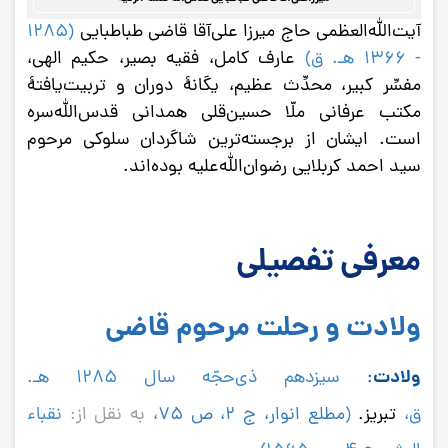
آیت‌الله‌العظمی حاج میرزا‌ علی‌آقا قاضی طباطبایی
(1285
- 1366 هـ. ق)
عارف کامل، فقیه بصیر، حکیم الهی،
مفسِّر کبیر، محدِّث عظیم، یگانۀ دوران و تربیت‌یافتۀ
مکتب عرفانی ملّا حسین‌قلی همدانی قدس‌الله‌سره
است. ایشان از برجسته‌ترین شاگردان سلوکی مرحوم
سید احمد کربلایی رضوان‌الله‌علیه بوده‌اند.
معرفی تفصیلی
ولادت و رحلت مرحوم قاضی
ولادت
:
سیزدهم ذی‌حجّه سال ١٢٨٥ ه‍ـ.
ق،
تبریز.
(
مطلع انوار
، ج ٢، ص 75
،
به نقل از:
نقباء