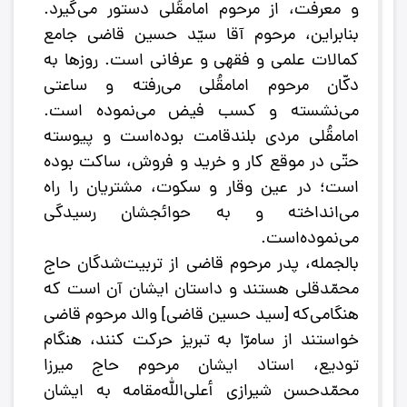
و معرفت، از مرحوم امامقُلی دستور می‌گیرد.
بنابراین، مرحوم آقا سیّد حسین قاضی جامع
کمالات علمی و فقهی و عرفانی است. روزها به
دکّان مرحوم امامقُلی می‌رفته و ساعتی
می‌نشسته و کسب فیض می‌نموده است.
امامقُلی مردی بلندقامت بوده‌است و پیوسته
حتّی در موقع کار و خرید و فروش، ساکت بوده
است؛ در عین وقار و سکوت، مشتریان را راه
می‌انداخته و به حوائجشان رسیدگی
می‌نموده‌است.
بالجمله، پدر مرحوم قاضی از تربیت‌شدگان حاج
محمّدقلی هستند و داستان ایشان آن است که
هنگامی‌که [سید حسین قاضی] والد مرحوم قاضی
خواستند از سامرّا به تبریز حرکت کنند، هنگام
تودیع، استاد ایشان مرحوم حاج میرزا
محمّدحسن شیرازی أعلی‌الله‌مقامه به ایشان