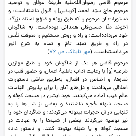
مرحوم قاضی رضوان‌الله‌علیه طریقۀ عرفان و توحید
مرحوم حاج سیّد احمد [کربلایی] را قبول داشته‌است؛ و
دستورات آن مرحوم را که طبق رویّه و مَنهَج استاد بزرگ،
آخوند ملّا حسین‌قلی همدانی بوده‌است، به شاگردان
خود می‌داده‌است؛ و راه و روش مستقیم را معرفت نفْس
در راه و طریق تعبّد تامّ و تمام به شرع انور
می‌دانسته‌است. (
مهر تابناک، ص 76
)
مرحوم قاضى هر یک از شاگردان خود را طبق موازین
شرعیه [و] با رعایت آداب باطنیۀ اعمال، و حضور قلب در
نمازها، و اخلاص در افعال، به‌طریق خاصّى دستورات
اخلاقى مى‌دادند؛ و دل‌هاى آنان را براى پذیرش الهامات
عالَم غیب آماده مى‌کردند.
خود ایشان در مسجد كوفه و
مسجد سَهله حُجره داشتند؛ و بعضى از شب‌ها را به
تنهایى در آن حجرات بیتوته مى‌كردند؛ و شاگردان خود را
نیز توصیه مى‌كردند بعضى از شب‌ها را به عبادت در
مسجد كوفه و یا سَهله بیتوته كنند. و دستور داده