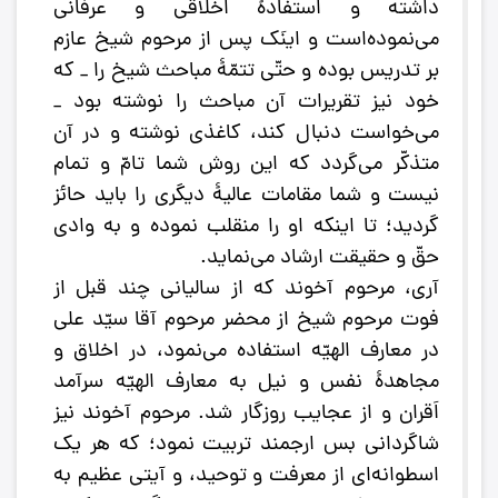
داشته و استفادۀ اخلاقی و عرفانی
می‌نموده‌است و اینَک پس از مرحوم شیخ عازم
بر تدریس بوده و حتّی تتمّۀ مباحث شیخ را _ که
خود نیز تقریرات آن مباحث‌ را نوشته بود _
می‌خواست دنبال کند، کاغذی نوشته و در آن
متذکّر می‌گردد که این روش شما تامّ و تمام
نیست و شما مقامات عالیۀ دیگری را باید حائز
گردید؛ تا اینکه او را منقلب نموده و به وادی
حقّ و حقیقت ارشاد می‌نماید.
آری، مرحوم آخوند که از سالیانی چند قبل از
فوت مرحوم شیخ از محضر مرحوم آقا سیّد علی
در معارف الهیّه استفاده می‌نمود، در اخلاق و
مجاهدۀ نفس و نیل به معارف الهیّه سرآمد
اَقران و از عجایب روزگار شد. مرحوم آخوند نیز
شاگردانی بس ارجمند تربیت نمود؛ که هر یک
اسطوانه‌ای از معرفت و توحید، و آیتی عظیم به