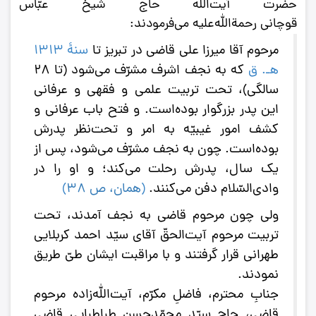
حضرت آیت‌الله حاج شیخ عبّاس
قوچانی
رحم
ة‌
الله‌علیه
می‌فرمودند:
مرحوم آقا میرزا علی قاضی در تبریز تا
سنۀ ١٣١٣
هـ. ق
که به‌ نجف اشرف مشرّف می‌شود (تا 28
سالگی)، تحت تربیت علمی و فقهی و عرفانی
این پدر بزرگوار بوده‌است. و فتح باب عرفانی و
کشف امور غیبیّه به امر و تحت‌نظر پدرش
بوده‌است. چون به نجف مشرّف می‌شود، پس از
یک ‌سال، پدرش رحلت می‌کند؛ و او را در
وادی‌السّلام دفن می‌کنند.
(
همان، ص 38
)
ولی چون مرحوم قاضی به نجف آمدند، تحت
تربیت مرحوم آیت‌الحقّ آقای سیّد احمد کربلایی
طهرانی قرار گرفتند و با مراقبت ایشان طیّ طریق
نمودند.
جنابِ محترم‌، فاضل‌ِ مکرّم‌، آیت‌الله‌‌زاده مرحوم‌
قاضی‌، حاج‌ سیّد محمّدحسن‌ طباطبایی قاضی