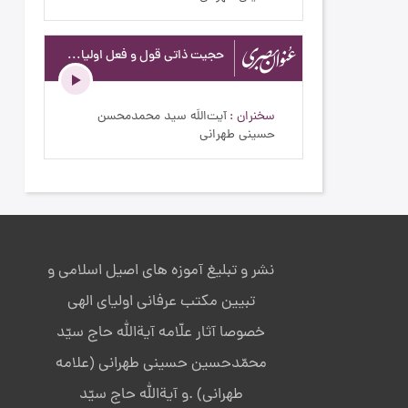
حجیت ذاتی قول و فعل اولیاء خدا - عنوان بصری - ادامه بحث حجیت فعلی ولی الهی - ج191
سخنران
آیت‌اللَه سید محمدمحسن
حسینی طهرانی
نشر و تبلیغ آموزه های اصیل اسلامی و
تبیین مکتب عرفانی اولیای الهی
خصوصا آثار علّامه آیةالله حاج سیّد
محمّدحسین حسینی طهرانی (علامه
طهرانی) .و آیةالله حاج سیّد