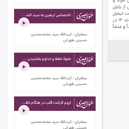
بي افراد و
س از پايان
اوت ايشان
اختصاص اربعین به سید الشهداء علیه السلام - عنوان بصری - خسران وبطالت عمر - ج115
تنها در صور و اشكال مي‌باشد 11 برخي از علماء و فضلا در زمان رضاشاه عمامه از سر برداشته ملبّس به لباس كفار و دشمنان اسلام شدند 12 در
أ و منشأ
سخنران
آیت‌اللَه سید محمدمحسن
حسینی طهرانی
نحوۀ حفظ و تداوم بخشیدن به حالات معنوی - عنوان بصری - خسران وبطالت عمر - ج123
سخنران
آیت‌اللَه سید محمدمحسن
حسینی طهرانی
لزوم فراغت قلب در هنگام تلقی و دریافت مطالب اولیاء خدا - عنوان بصری - فراغت قلب در مقابل دستورات اولیا الهی - ج153
سخنران
آیت‌اللَه سید محمدمحسن
حسینی طهرانی