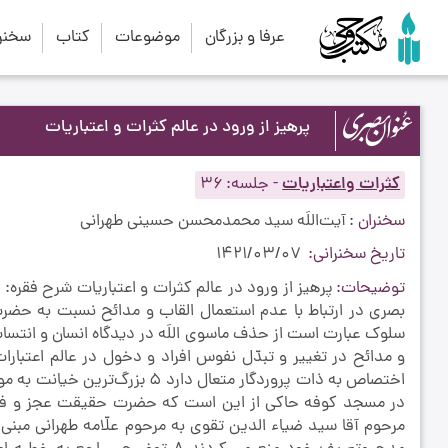
عرفا و بزرگان
موضوعات
کتاب
سخنرا
پرهیز از ورود در عالم كثرات و اعتباریات‏
کثرات واعتباریات
-
جلسه
36
سخنران
آیت‌اللَه سید محمدمحسن حسینی طهرانی
تاریخ سخنرانی
1421/03/07
توضیحات
مرحوم آقا سيد ضياء الدين تقوي به مرحوم علّامه طهراني مبني 