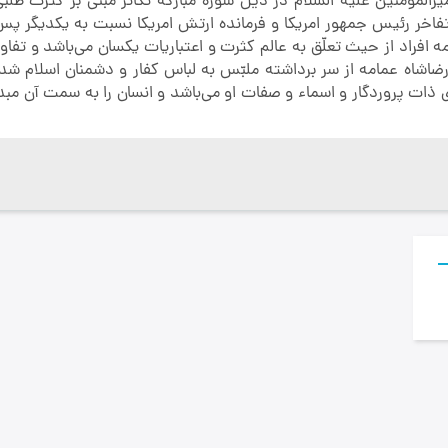
ضيحي راجع به خطبه اميرالمؤمنين عليه السلام در ذيل سورۀ مباركه تكاثر مبني بر كثرت طل
ي بر كثرت طلبي و تفاخر رئيس جمهور امريكا و فرمانده ارتش امريكا نسبت به يكديگر پ
: نفوس همه افراد از حيث تعلّق به عالم كثرت و اعتباريات يكسان مي‌باشد و تف
 ذات پروردگار و اسماء و صفات او مي‌باشد و انسان را به سمت آن مبد