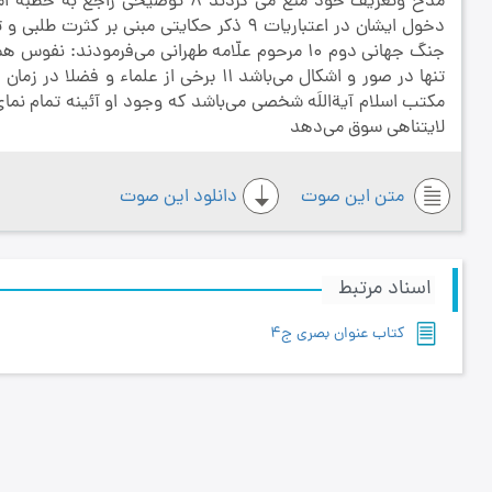
مدح وتعریف خود منع می کردند 8 تو
دخول ایشان در اعتباريات 9 ذكر حكايتي مبن
جنگ جهاني دوم 10 مرحوم علّامه طهراني مي‌فرمودند
مكتب اسلام آيةاللَه شخصي مي‌باشد كه وجود او آئينه تمام نماي
لايتناهي سوق مي‌دهد
متن این صوت
دانلود این صوت
اسناد مرتبط
کتاب عنوان بصری ج4