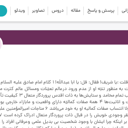
close
search
نی
پرسش و پاسخ
مقاله
دروس
تصاویر
ویدئو
پرهیز از ورود در عالم كثرات و اعتباریات شرح فقره: قلت :يا شريف! فقال: قل: يا ابا عبداللَه! 1 كلام 
سلوك عبارت است از حذف ماسوي اللَه در ديدگاه انسان و انتساب تمام محامد
و مدائح در تغيير و تبدّل نفوس افراد و دخول در عالم اعتبارات و انانيت‌ها 4 همة صفات كماليّه داراي واقعيت‌ و مابازاء
اختصاص به ذات پروردگار متعال دارد 5 بزرگ‌ترين خيانت به مولا انتساب صفات كماليه او به خود مي‌باشد
بر اينكه چرا ایشان با وجود شخصیت بی بدیل علمی وعرفانی افراد را 