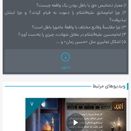
۱) معیار تشخیص حق یا باطل بودن یک واقعه چیست؟
2) چرا امام‌صادق علیه‌السّلام را دعوت به قیام کردند؟ و چرا ایشان
نپذیرفت؟
3) چرا مقایسهٔ وقایع مختلف با واقعهٔ عاشورا باطل است؟
4) امام‌حسین علیه‌السّلام در مقابل شهادت، چیزی را به‌دست آورد؟
5) اشکال تعابیری مثل «حسین زمان» و ...
دانلود
ویدیوهای مرتبط
7