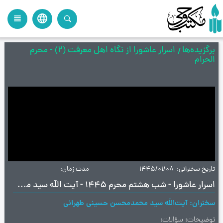
language
view_headline
close
search
برگزیده‌ها
اسرار عاشورا از نگاه اهل معرفت (2) - محرم
الحرام
تاریخ سخنرانی
1445/01/08
مدت زمان
اسرار عاشورا - شب هشتم محرم ۱۴۴۵ - آیت‌ الله سید محمد محسن طهرانی
سخنران
آیت‌اللَه سید محمدمحسن حسینی طهرانی
توضیحات
سؤالات: