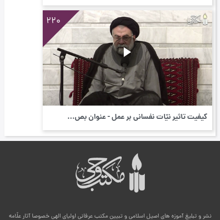
220
کیفیت تاثیر نیّات نفسانی بر عمل - عنوان بص...
نشر و تبلیغ آموزه های اصیل اسلامی و تبیین مکتب عرفانی اولیای الهی خصوصا آثار علّامه