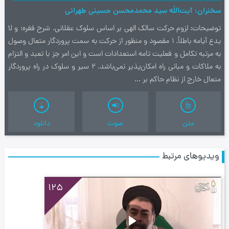
سخنران
آیت‌اللَه سید محمدمحسن حسینی طهرانی
توضیحات
لزوم حركت سالك الهي بر اساس سلوك عقلاني. شرح فقره: و لا
يدع أيامه باطلاً. 1 مقصود و منظور از حركت به سمت پروردگار متعال وصول
به مرتبه تكامل و فعليت تامه استعدادات است و اين امر جز با تعبد و التزام
به ملاكات و مباني راه امكان‌پذير نمي‌باشد. 2 سير و سلوك در راه پروردگار
متعال خارج از نظام حاكم بر ...
متن
صوت
دانلود
ویدیوهای مرتبط
125