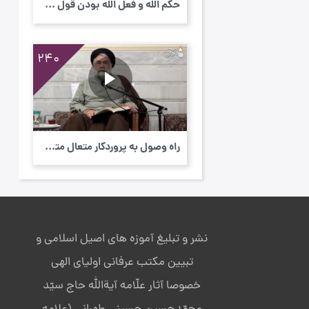
حکم اللَه و فعل اللَه بودن قول و فعل اولیا...
240
راه وصول به پروردگار متعال متوقف بر کنار گ...
نشر و تبلیغ آموزه های اصیل اسلامی و
تبیین مکتب عرفانی اولیای الهی
خصوصا آثار علّامه آیةالله حاج سیّد