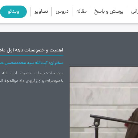
close
search
نی
پرسش و پاسخ
مقاله
دروس
تصاویر
ویدئو
سخنران
آیت‌اللَه سید محمدمحسن حس
توضیحات
بیانات حضرت ایت اللَه ط
خصوصیات و ویژگیهای ماه ذوالحجة الح