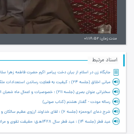
ویدیو
مدت زمان
01:18:52
اسناد مرتبط
سخنراني عنوان بصري (جلسه 211) : خصوصیات و اعمال ماه شعبان المعظّم
رساله مودت - گفتار هشتم (کتاب صوتی)
عید فطر (جلسه 14) : عید فطر سال 1428ه‍.ق: حقیقت تقوی و مراتب آن