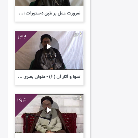
ضرورت عمل بر طبق دستورات اولیاء الهی و تطب...
142
تقوا و آثار آن (٢) - عنوان بصری - حقیقت تق...
194