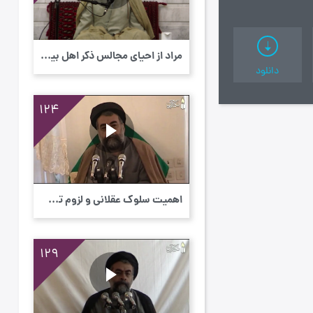
مراد از احیای مجالس ذکر اهل بیت علیهم السل...
دانلود
124
اهمیت سلوک عقلانی و لزوم تصحیح فکر و اندیش...
129