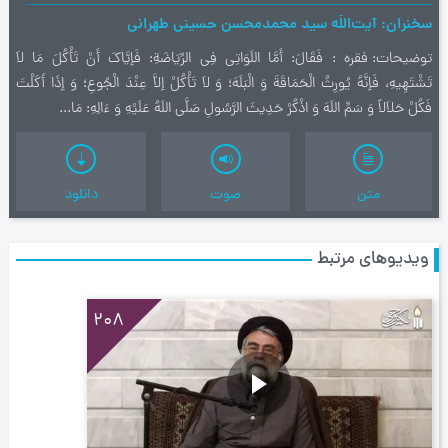
سخنران
آیت‌اللَه سید محمدمحسن حسینی طهرانی
توضیحات
فقره : فَقَالَ: أَمَّا اللَوَاتِي‌ فِي‌ الرِّيَاضَةِ: فَإيَّاكَ أَنْ تَأْكُلَ مَا لاَ
تَشْتَهِيهِ، فَإنَّهُ يُورِثُ الْحَمَاقَةَ وَ الْبَلَهَ؛ وَ لاَ تَأْكُلْ إلاَّ عِنْدَ الْجُوعِ؛ وَ إذَا أَكَلْتَ
فَكُلْ حَلاَلاً وَ سَمِّ اللَهَ وَ اذْكُرْ حَدِيثَ الرَّسُولِ صَلَّي‌ اللَهُ عَلَيْهِ وَ ءَالِهِ: مَا...
متن
صوت
دانلود
ویدیوهای مرتبط
208