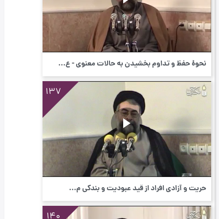
نحوۀ حفظ و تداوم بخشیدن به حالات معنوی - ع...
137
حریت و آزادى افراد از قید عبودیت و بندگى م...
140