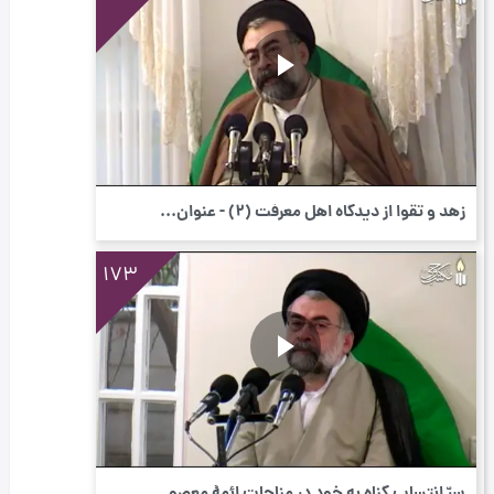
زهد و تقوا از دیدگاه اهل معرفت (٢) - عنوان...
173
سرّ انتساب گناه به خود در مناجات ائمۀ معصو...