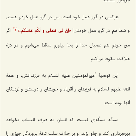
این‌طور نیست!
هرکسی در گرو عمل خود است، من در گرو عمل خودم هستم
و شما هم در گرو عمل خودتان!
«إنَّ لی عَمَلی و لَکُم عَمَلَکُم.»
اگر
2
1
و
من خودم هم عصیان خدا را بجا بیاورم ساقط می‌شوم و در درّۀ
هلاکت سقوط می‌کنم.
این توصیۀ
أمیرالمؤمنین علیه السّلام
به فرزندانش، و همۀ
ائمّه
علیهم السّلام
به فرزندان و أقرباء و خویشان و دوستان و نزدیکان
آنها بوده است.
مسأله مسأله‌ای نیست که انسان به صِرف انتساب بخواهد
بهره‌برداری کند و جلو بزند، و بر خلاف سنّت تامّۀ پروردگار چیزی را