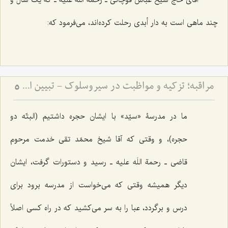
آقای حاج شیخ عبّاس قوچانی ـ
رحمة اللَه علیه
ـ که یک سال و
چند ماهی است به دار أبدی رحلت کرده‌اند، می‌فرمود که:
مراقبه؛ تزكیه و مواظبت در سیروسلوك - تبیین اصول مهم سیروسلوک از منظر علامه طهرانی
5
ما در مدرسۀ «سیّد» با ایشان حجره داشتیم (البتّه دو
حجره)، و وقتی که آقا شیخ محمّد تقی خدمت مرحوم
قاضی ـ رحمة اللَه علیه ـ‌ رسید و دستورات گرفت، ایشان
دیگر همیشه وقتی که می‌خواست از مدرسه برود برای
درس و برگردد، عبا را به سر می‌کشید که در راه کسی اصلاً