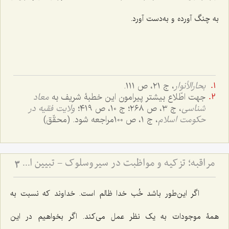
به چنگ آورده و به‌دست آورد.
بحارالأنوار
، ج ٢١، ص ١١١.
جهت اطّلاع بیشتر پیرامون این خطبۀ شریف به
معاد
شناسی
، ج ٣، ص ٢٦٨؛ ج ١٠، ص ٤١٩؛
ولایت فقیه در
حکومت اسلام
، ج ١، ص ١٠٠مراجعه شود. (محقّق)
مراقبه؛ تزكیه و مواظبت در سیروسلوك - تبیین اصول مهم سیروسلوک از منظر علامه طهرانی
3
اگر این‌طور باشد خُب خدا ظالم است. خداوند که نسبت به
همۀ موجودات به یک نظر عمل می‌کند. اگر بخواهیم در این