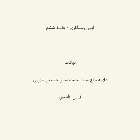
آیین رستگاری - جلسۀ ششم
بیانات
علامه حاج سید محمدحسين حسینی طهرانی
قدّس الله سرّه