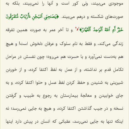
موجودی می‌بیند، ولی کور است و آنها را نمی‌بیند، بلکه به
﴿يَٰصَٰحِبَيِ ٱلسِّجۡنِ ءَأَرۡبَابٞ مُّتَفَرِّقُونَ
صورت‌های شکسته و درهم می‌بیند.
خَيۡرٌ أَمِ ٱللَهُ ٱلۡوَٰحِدُ ٱلۡقَهَّارُ﴾
و تا آخر عمر به صورت همین تفرقه
2
1
و‌
زندگی می‌کند، و فقط به نام سلوک و عرفان دلخوش است! و هیچ
هم به‌دست نمی‌آورد و با حسرت هم می‌رود؛ چون نفسش در مراحل
تکامل قدم بر نداشته، و از عمل به لفظ اکتفا کرده، و از خوردن
شیرینی به شنیدن و حفظ کردن لفظ عسل و حلوا اکتفا کرده، و به
جای خوابیدن و معالجۀ بیمارستان به رجوع به طبیب و گرفتن
نسخه و در جیب گذاشتن اکتفا کرده، و هیچ به جایی نمی‌رسد؛ نه
اینکه تنها به جایی نمی‌رسد، عقباتی که انسان در پیش دارد اینها