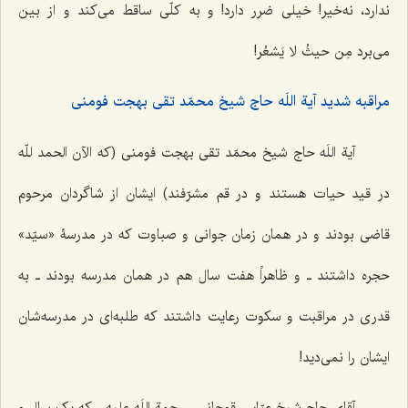
ندارد، نه‌خیر! خیلی ضرر دارد! و به کلّی ساقط می‌کند و از بین
می‌برد مِن حیثُ لا یَشعُر!
مراقبه شدید آیة اللَه حاج شیخ محمّد تقی بهجت فومنی
آیة اللَه حاج شیخ محمّد تقی بهجت فومنی (که الآن الحمد للّه
در قید حیات هستند و در قم مشرّفند) ایشان از شاگردان مرحوم
قاضی بودند و در همان زمان جوانی و صباوت که در مدرسۀ «سیّد»
حجره داشتند ـ و ظاهراً هفت سال هم در همان مدرسه بودند ـ به
قدری در مراقبت و سکوت رعایت داشتند که طلبه‌ای در مدرسه‌شان
ایشان را نمی‌دید!