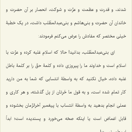
شدند، و قدرت و عظمت و عزّت و شوکت، انحصار بر آن حضرت و
خاندان آن حضرت و بنی‌هاشم و بنی‌عبدالمطّلب داشت، در یک خطبۀ
خیلی مختصر که مفادش را عرض می‌کنم فرمودند:
ای بنی‌عبدالمطّلب، بدانید! حالا که اسلام غلبه کرده و عزّت با
اسلام است و خداوند ما را پیروزی داده و کلمۀ حقّ را بر کلمۀ باطل
غلبه داده، خیال نکنید که به واسطۀ انتسابی که شما به من دارید
کار تمام شده است، و به قول ما خَرِتان از پل گذشته، و هر کاری و
عملی انجام بدهید به واسطۀ انتساب با پیغمبرِ
آخرالزّمان
بخشوده و
قابل اغماض است یا اینکه صحّه می‌خورد و پسندیده است؛ ابداً