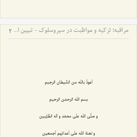
مراقبه؛ تزكیه و مواظبت در سیروسلوك - تبیین اصول مهم سیروسلوک از منظر علامه طهرانی
2
أعوذُ باللَه من الشّیطان الرَجیم
بسم اللَه الرَحمٰن الرَحیم
و صلَّی اللَه علَی محمّد و آله الطّیِّبین
و لعنة اللَه علَی أعدائهم أجمعین