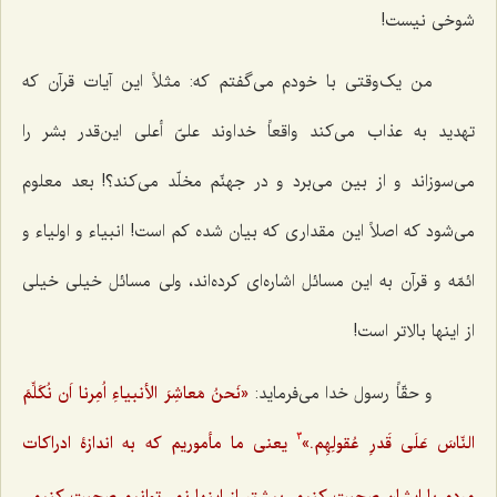
شوخی نیست!
من یک‌وقتی با خودم می‌گفتم که: مثلاً این آیات قرآن که
تهدید به عذاب می‌کند واقعاً خداوند علیّ أعلی این‌قدر بشر را
می‌سوزاند و از بین می‌برد و در جهنّم مخلّد می‌کند؟! بعد معلوم
می‌شود که اصلاً این مقداری که بیان شده کم است! انبیاء و اولیاء و
ائمّه و قرآن به این مسائل اشاره‌ای کرده‌ا‌ند، ولی مسائل خیلی خیلی
از اینها بالاتر است!
و حقّاً رسول خدا می‌فرماید:
«نَحنُ مَعاشِرَ الأنبیاءِ اُمِرنا اَن نُکَلِّمَ
النّاسَ عَلَی قَدرِ عُقولِهِم.»
یعنی ما مأموریم که به اندازۀ ادراکات
3
مردم با ایشان صحبت کنیم، بیشتر از اینها نمی‌توانیم صحبت کنیم.