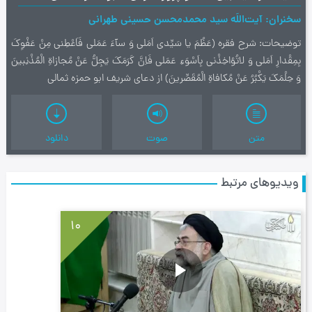
سخنران
آیت‌اللَه سید محمدمحسن حسینی طهرانی
توضیحات
شرح فقره (عَظُمَ یا سَیِّدى اَمَلى وَ سآءَ عَمَلى فَاَعْطِنى مِنْ عَفْوِکَ
بِمِقْدارِ اَمَلى وَ لاتُؤاخِذْنى بِاَسْوَءِ عَمَلى فَاِنَّ كَرَمَكَ يَجِلُّ عَنْ مُجازاةِ الْمُذْنِبينَ
وَ حِلْمَكَ يَكْبُرُ عَنْ مُكافاةِ الْمُقَصِّرينَ) از دعای شریف ابو حمزه ثمالی
متن
صوت
دانلود
ویدیوهای مرتبط
10