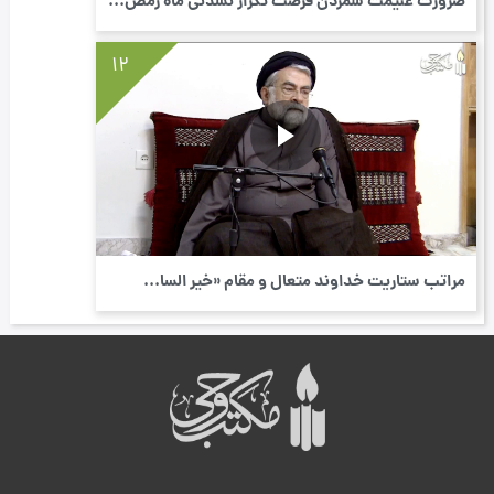
ضرورت غنیمت شمردن فرصت تکرار نشدنی ماه رمض...
12
مراتب ستاریت خداوند متعال و مقام «خیر السا...