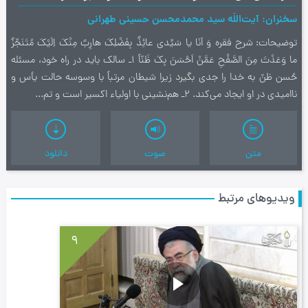
سخنران
آیت‌اللَه سید محمدمحسن حسینی طهرانی
توضیحات
شرح فقره وَ اَنَا يا سَيِّدى عائِذٌ بِفَضْلِكَ هارِبٌ مِنْكَ اِلَيْكَ مُتَنَجِّزٌ
ما وَعَدْتَ مِنَ الصَّفْحِ عَمَّنْ اَحْسَنَ بِكَ ظَنّاً 1ـ سالک باید در راه خود، مسئله
حُسن ظنّ به خدا را جدی بگیرد زیرا شیطان مرتباً با وسوسه حالت یأس و
ناامیدی در او ایجاد می‌کند. 2ـ هم‌نشینی با اولیاء اکسیر است و تم...
متن
صوت
دانلود
ویدیوهای مرتبط
9