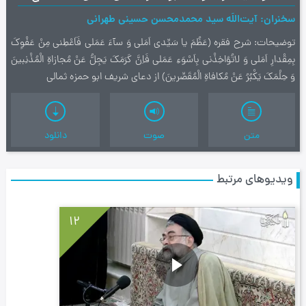
سخنران
آیت‌اللَه سید محمدمحسن حسینی طهرانی
توضیحات
شرح فقره (عَظُمَ یا سَیِّدى اَمَلى وَ سآءَ عَمَلى فَاَعْطِنى مِنْ عَفْوِکَ
بِمِقْدارِ اَمَلى وَ لاتُؤاخِذْنى بِاَسْوَءِ عَمَلى فَاِنَّ كَرَمَكَ يَجِلُّ عَنْ مُجازاةِ الْمُذْنِبينَ
وَ حِلْمَكَ يَكْبُرُ عَنْ مُكافاةِ الْمُقَصِّرينَ) از دعای شریف ابو حمزه ثمالی
متن
صوت
دانلود
ویدیوهای مرتبط
12