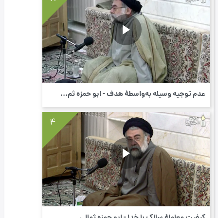
عدم توجیه وسیله به‌واسطۀ هدف - ابو حمزه ثم...
4