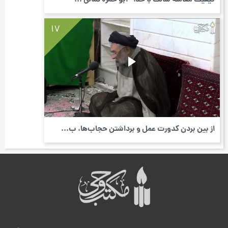
کیفیت معاملۀ سالک با خدا - ابو حمزه ثمالی ...
17
از بین بردن کدورت عمل و برداشتن حجاب‌ها، ب...