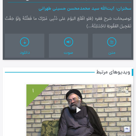
سخنران
آیت‌اللَه سید محمدمحسن حسینی طهرانی
توضیحات
شرح فقره (فلو اطَّلَعَ اليَوْمَ عَلى ذَنْبِي غَيْرُكَ ما فَعَلْتُهُ وَلَوْ خِفْتُ
تَعْجِيلَ العُقُوبَةِ لاجْتَنَبْتُهُ...)
متن
صوت
دانلود
ویدیوهای مرتبط
1