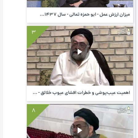
میزان ارزش عمل - ابو حمزه ثمالی - سال 1437...
3
اهمیت عیب‌پوشی و خطرات افشای عیوب خلائق - ...
8