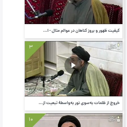
كیفیت ظهور و بروز گناهان در عوالم مثال - ا...
3
خروج از ظلمات به‌سوی نور به‌واسطۀ تبعیت از...
10