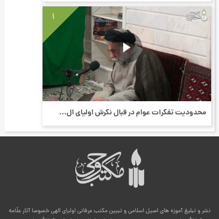
1
محدودیت تفکرات عوام در قبال نگرش اولیای ال...
نشر و تبلیغ آموزه های اصیل اسلامی و تبیین مکتب عرفانی اولیای الهی خصوصا آثار علّامه