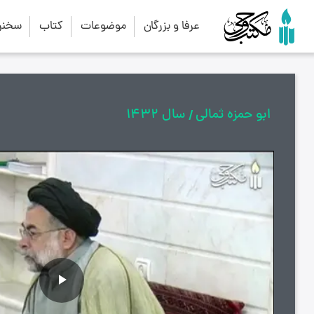
عرفا و بزرگان
موضوعات
کتاب
سخنرا
ابو حمزه ثمالی
سال 1432
پخش