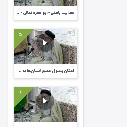
هدایت باطنی - ابو حمزه ثمالی - سال 1434 - ...
5
امکان وصول جمیع انسان‌ها به ذات حق تعالی -...
11