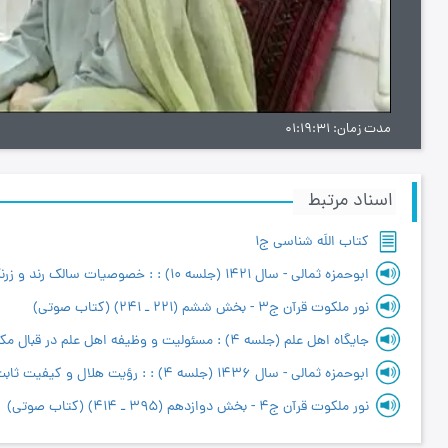
ویدیو
مدت زمان
01:19:31
اسناد مرتبط
کتاب اللَه شناسی ج1
ابو‌حمزه ثمالی - سال 1421 (جلسه 10) : : خصوصیات سالک رند و زرنگ
نور ملکوت قرآن ج3 - بخش ششم (221 ـ 241) (کتاب صوتی)
نور ملکوت قرآن ج۴ - بخش دوازدهم (395 ـ 414) (کتاب صوتی)