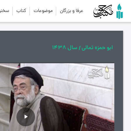
عرفا و بزرگان
موضوعات
کتاب
سخنرا
ابو حمزه ثمالی
سال 1438
پخش