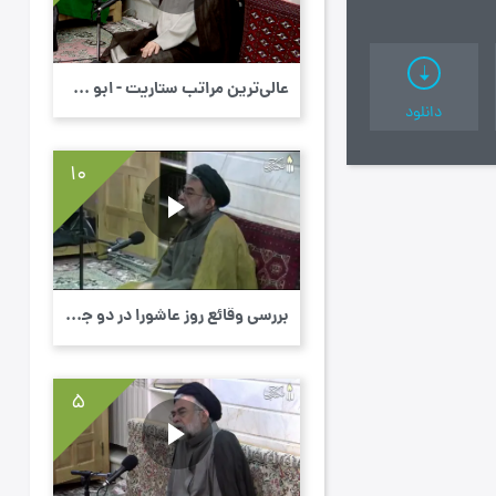
عالی‌ترین مراتب ستاریت - ابو حمزه ثمالی - ...
دانلود
10
بررسی وقائع روز عاشورا در دو جنبۀ خیر و شر...
5