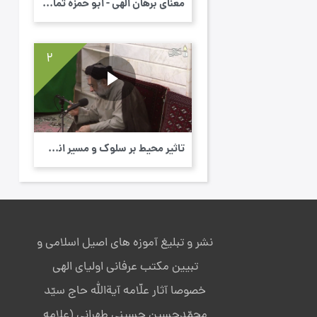
معنای برهان الهی - ابو حمزه ثمالی - سال 14...
2
تاثیر محیط بر سلوک و مسیر انسان - ابو حمزه...
نشر و تبلیغ آموزه های اصیل اسلامی و
تبیین مکتب عرفانی اولیای الهی
خصوصا آثار علّامه آیةالله حاج سیّد
محمّدحسین حسینی طهرانی (علامه