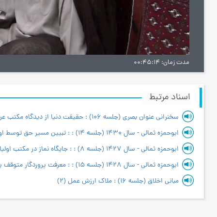
ویدیو
مدت زمان
00:45:14
اسناد مرتبط
سخنراني عنوان بصري (جلسه 106) : حقیقت دنیا از دیدگاه مكتب عرفان
ابو‌حمزه ثمالی - سال 1427 (جلسه 8) : : جایگاه نماز در مکتب اولیاء الهی
مبانی اخلاق (جلسه 16) : ملاک ارزش عمل (2)