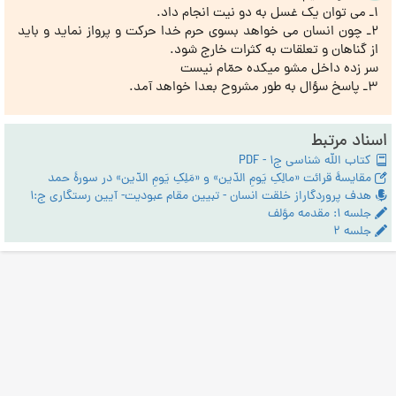
1ـ می توان یک غسل به دو نیت انجام داد.
2ـ چون انسان می خواهد بسوی حرم خدا حرکت و پرواز نماید و باید
از گناهان و تعلقات به کثرات خارج شود.
سر زده داخل مشو میکده حمّام نیست
3ـ پاسخ سؤال به طور مشروح بعدا خواهد آمد.
اسناد مرتبط
کتاب الله شناسی ج1 - PDF
مقایسۀ قرائت «مالِکِ یَومِ الدّین» و «مَلِکِ یَومِ الدّین» در سورۀ حمد
هدف پروردگاراز خلقت انسان - تبیین مقام عبودیت- آیین رستگاری ج:1
جلسه ۱: مقدمه مؤلف
جلسه ۲