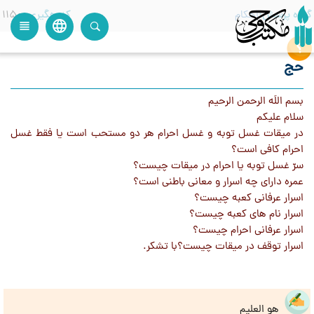
گروه پرسش
احکام
کدرهگیری
1150
language
view_headline
close
search
حج
بسم اللَه الرحمن الرحیم
سلام علیکم
در میقات غسل توبه و غسل احرام هر دو مستحب است یا فقط غسل
احرام کافی است؟
سرّ غسل توبه یا احرام در میقات چیست؟
عمره دارای چه اسرار و معانی باطنی است؟
اسرار عرفانی کعبه چیست؟
اسرار نام های کعبه چیست؟
اسرار عرفانی احرام چیست؟
اسرار توقف در میقات چیست؟با تشکر.
هو العلیم