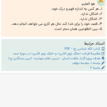
هو العلیم
1ـ هر کس به اندازه فهم و درک خود.
2ـ اشکال ندارد.
3ـ اشکال ندارد.
4ـ قصد خود را برای خدا کند حال هر کاری می خواهد انجام دهد.
5ـ بین الطلوعین همان سحر است.
اسناد مرتبط
کتاب الله شناسی ج1 - PDF
مقایسۀ قرائت «مالِکِ یَومِ الدّین» و «مَلِکِ یَومِ الدّین» در سورۀ حمد
هدف پروردگاراز خلقت انسان - تبیین مقام عبودیت- آیین رستگاری ج:1
جلسه ۱: مقدمه مؤلف
جلسه ۲