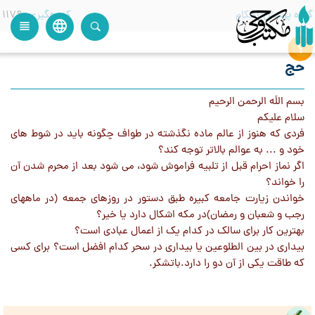
گروه پرسش
احکام
کدرهگیری
1179
language
view_headline
close
search
حج
بسم اللَه الرحمن الرحیم
سلام علیکم
فردی که هنوز از عالم ماده نگذشته در طواف چگونه باید در شوط های
خود و ... به عوالم بالاتر توجه کند؟
اگر نماز احرام قبل از تلبیه فراموش شود، می شود بعد از محرم شدن آن
را خواند؟
خواندن زیارت جامعه کبیره طبق دستور در روزهای جمعه (در ماههای
رجب و شعبان و رمضان)در مکه اشکال دارد یا خیر؟
بهترین کار برای سالک در کدام یک از اعمال عبادی است؟
بیداری در بین الطلوعین یا بیداری در سحر کدام افضل است؟ برای کسی
که طاقت یکی از آن دو را دارد.باتشکر.