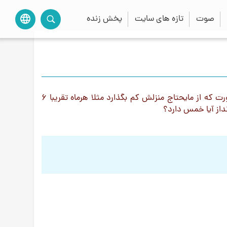
صوت
تازه های سایت
پخش زنده
language
اگرشخصی برای خرید مسکن بخواهد پول پس انداز کند به این صورت که از مایحتاج منزلش کم بگذارد مثلا هرماه تقریبا 6