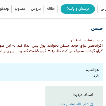
close
search
نی
پرسش و پاسخ
مقاله
دروس
تصاویر
ویدئو
خمس
باعرض سلام و احترام
کیلو گوشت مصرف می کند حالا به 3 کیلو قناعت کند و... این پس انداز آیا خمس دارد؟
هوالعلیم
بلی.
اسناد مرتبط
کتاب الله شناسی ج1 - PDF