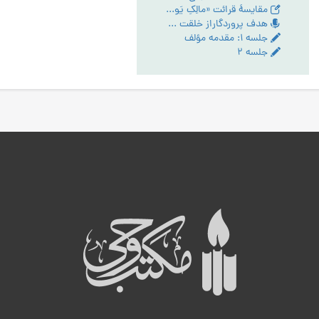
مقایسۀ قرائت «مالِکِ یَومِ الدّین» و «مَلِکِ یَومِ الدّین» در سورۀ حمد
هدف پروردگاراز خلقت انسان - تبیین مقام عبودیت- آیین رستگاری ج:1
جلسه ۱: مقدمه مؤلف
جلسه ۲
ه
ب