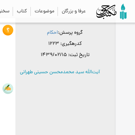
عرفا و بزرگان
موضوعات
کتاب
سخنرا
گروه پرسش
احکام
کدرهگیری
1223
تاریخ ثبت
1439/02/15
آیت‌اللَه سید محمدمحسن حسینی طهرانی