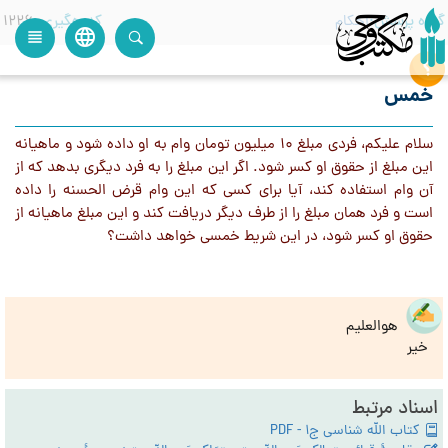
گروه پرسش
احکام
کدرهگیری
1226
language
view_headline
close
search
خمس
سلام عليكم، فردي مبلغ 10 ميليون تومان وام به او داده شود و ماهيانه
اين مبلغ از حقوق او كسر شود. اگر اين مبلغ را به فرد ديگري بدهد كه از
آن وام استفاده كند، آيا براي كسي كه اين وام قرض الحسنه را داده
است و فرد همان مبلغ را از طرف ديگر دريافت كند و اين مبلغ ماهيانه از
حقوق او كسر شود، در اين شريط خمسي خواهد داشت؟
هوالعلیم
خیر
اسناد مرتبط
کتاب الله شناسی ج1 - PDF