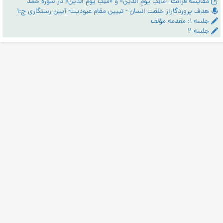
مقایسۀ قرائت «مالِکِ یَومِ الدّین» و «مَلِکِ یَومِ الدّین» در سورۀ حمد
هدف پروردگاراز خلقت انسان - تبیین مقام عبودیت- آیین رستگاری ج:1
جلسه ۱: مقدمه مؤلف
جلسه ۲