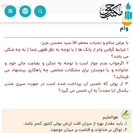
گروه پرسش
احکام
کدرهگیری
1258
language
view_headline
close
search
وام
با عرض سلام و تحیات محضر آقا سید محسن عزیز:
1 شرایط گرفتن وام از بانک ها ( با توجه به نظر فقهی شما ) به چه شکلی
می باشد؟
2 اگرجواب عدم جواز است با توجه به تمکن و بضاعت مالی خود و
خانواده و یا دوستان برای مشکلات شخصی چه راهکاری پیشنهاد می
فرمائید؟
3 از پولی که خمس آن پرداخت شده است در صورت سپری شدن
یکسال آیا مجدداً به آن خمس می گیرد؟
هوالعلیم
1ـ باید مقدار بهره از میزان افت ارزش پولی کشور کمتر باشد.
2ـ توکل بر خداوند و قناعت بر میزان موجود.