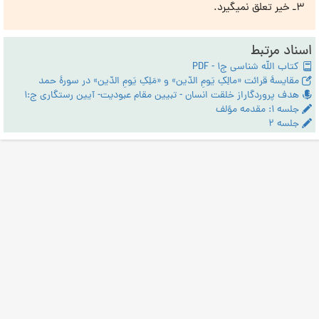
3ـ خیر تعلق نمیگیرد.
اسناد مرتبط
کتاب الله شناسی ج1 - PDF
مقایسۀ قرائت «مالِکِ یَومِ الدّین» و «مَلِکِ یَومِ الدّین» در سورۀ حمد
هدف پروردگاراز خلقت انسان - تبیین مقام عبودیت- آیین رستگاری ج:1
جلسه ۱: مقدمه مؤلف
جلسه ۲