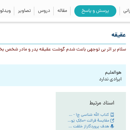
close
search
نی
پرسش و پاسخ
مقاله
دروس
تصاویر
ویدئو
عقیقه
سلام بر اثر بی توجهی باعث شدم گوشت عقیقه پدر و مادر شخص ب
هوالعلیم
ایرادی ندارد
اسناد مرتبط
کتاب الله شناسی ج1 - PDF
مقایسۀ قرائت «مالِکِ یَومِ الدّین» و «مَلِکِ یَومِ الدّین» در سورۀ حمد
هدف پروردگاراز خلقت انسان - تبیین مقام عبودیت- آیین رستگاری ج:1