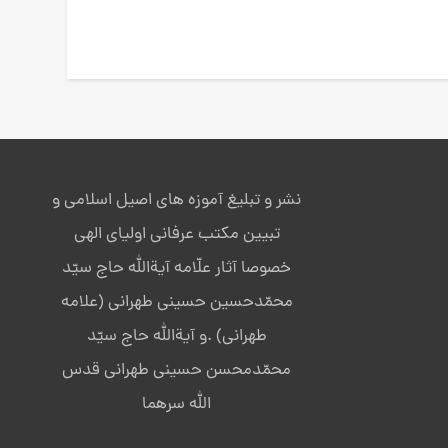
نشر و تبلیغ آموزه های اصیل اسلامی و
تبیین مکتب عرفانی اولیای الهی
خصوصا آثار علّامه آیةالله حاج سیّد
محمّدحسین حسینی طهرانی (علامه
طهرانی) .و آیةالله حاج سیّد
محمّدمحسن حسینی طهرانی قدس
الله سرهما