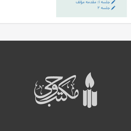
جلسه ۱: مقدمه مؤلف
جلسه ۲
ه
ب