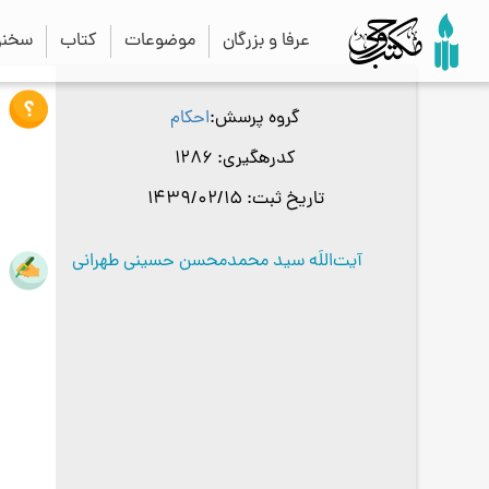
عرفا و بزرگان
موضوعات
کتاب
سخنرا
گروه پرسش
احکام
کدرهگیری
1286
تاریخ ثبت
1439/02/15
آیت‌اللَه سید محمدمحسن حسینی طهرانی