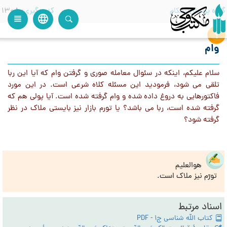
گروه پرسش
احکام
کدرهگیری
1308
language
view_headline
close
search
وام
سلام عليكم، اينكه در سئوال معامله صوري و گرفتن وام كه آيا اين ربا
تلقي مي شود، فرموديد اين مسئله كلاه شرعي است. در اين مورد
فاكتورهايي به دروغ داده شده و وام گرفته شده است. آيا پولي هم كه
گرفته شده است، ربا مي باشد؟ يا تورم بازار نيز بايستي ملاك در نظر
گرفته شود؟
هوالعلیم
تورّم نیز ملاک است.
اسناد مرتبط
کتاب الله شناسی ج1 - PDF