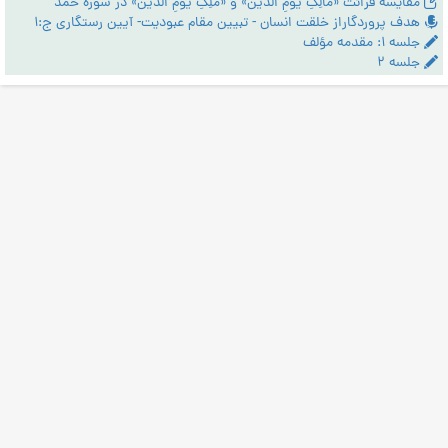
مقایسۀ قرائت «مالِکِ یَومِ الدّین» و «مَلِکِ یَومِ الدّین» در سورۀ حمد
هدف پروردگاراز خلقت انسان - تبیین مقام عبودیت- آیین رستگاری ج:1
جلسه ۱: مقدمه مؤلف
جلسه ۲