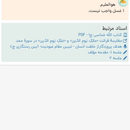
هوالعلیم
1 غسل واجب نیست.
اسناد مرتبط
کتاب الله شناسی ج1 - PDF
مقایسۀ قرائت «مالِکِ یَومِ الدّین» و «مَلِکِ یَومِ الدّین» در سورۀ حمد
هدف پروردگاراز خلقت انسان - تبیین مقام عبودیت- آیین رستگاری ج:1
جلسه ۱: مقدمه مؤلف
جلسه ۲