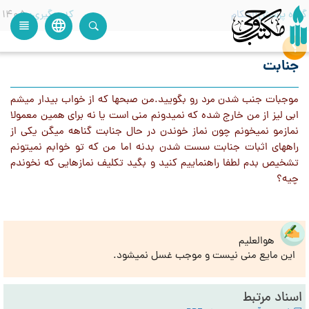
گروه پرسش
احکام
کدرهگیری
1405
language
view_headline
close
search
جنابت
موجبات جنب شدن مرد رو بگویید.من صبحها که از خواب بیدار میشم
ابی لیز از من خارج شده که نمیدونم منی است یا نه برای همین معمولا
نمازمو نمیخونم چون نماز خوندن در حال جنابت گناهه میگن یکی از
راههای اثبات جنابت سست شدن بدنه اما من که تو خوابم نمیتونم
تشخیص بدم لطفا راهنماییم کنید و بگید تکلیف نمازهایی که نخوندم
چیه؟
هوالعلیم
این مایع منی نیست و موجب غسل نمیشود.
اسناد مرتبط