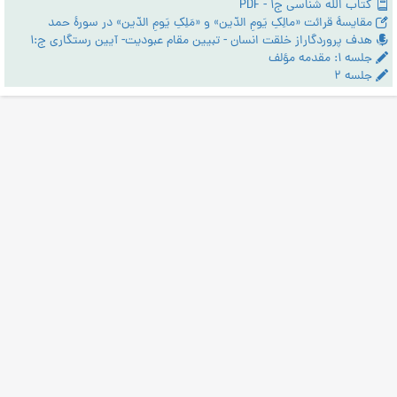
کتاب الله شناسی ج1 - PDF
مقایسۀ قرائت «مالِکِ یَومِ الدّین» و «مَلِکِ یَومِ الدّین» در سورۀ حمد
هدف پروردگاراز خلقت انسان - تبیین مقام عبودیت- آیین رستگاری ج:1
جلسه ۱: مقدمه مؤلف
جلسه ۲