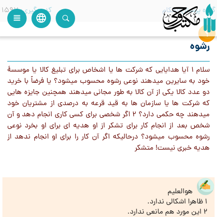
گروه پرسش
احکام
کدرهگیری
1597
language
view_headline
close
search
رشوه
سلام 1 آیا هدایایی که شرکت ها یا اشخاص برای تبلیغ کالا یا موسسۀ
خود به سایرین میدهند نوعی رشوه محسوب میشود؟ یا فرضاً با خرید
دو عدد کالا یکی از آن کالا به طور مجانی میدهند همچنین جایزه هایی
که شرکت ها یا سازمان ها به قید قرعه به درصدی از مشتریان خود
میدهند چه حکمی دارد؟ 2 اگر شخصی برای کسی کاری انجام دهد و آن
شخص بعد از انجام کار برای تشکر از او هدیه ای برای او بخرد نوعی
رشوه محسوب میشود؟ درحالیکه اگر آن کار را برای او انجام ندهد از
هدیه خبری نیست! متشکر
هوالعلیم
1 ظاهرا اشکالی ندارد.
2 این مورد هم مانعی ندارد.