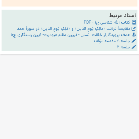
اسناد مرتبط
کتاب الله شناسی ج1 - PDF
مقایسۀ قرائت «مالِکِ یَومِ الدّین» و «مَلِکِ یَومِ الدّین» در سورۀ حمد
هدف پروردگاراز خلقت انسان - تبیین مقام عبودیت- آیین رستگاری ج:1
جلسه ۱: مقدمه مؤلف
جلسه ۲