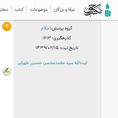
عرفا و بزرگان
موضوعات
کتاب
سخنرا
گروه پرسش
احکام
کدرهگیری
1613
تاریخ ثبت
1439/02/15
آیت‌اللَه سید محمدمحسن حسینی طهرانی