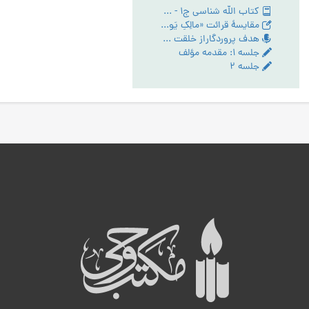
کتاب الله شناسی ج1 - PDF
مقایسۀ قرائت «مالِکِ یَومِ الدّین» و «مَلِکِ یَومِ الدّین» در سورۀ حمد
هدف پروردگاراز خلقت انسان - تبیین مقام عبودیت- آیین رستگاری ج:1
جلسه ۱: مقدمه مؤلف
جلسه ۲
ه
ب