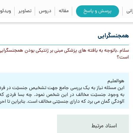
close
search
نی
پرسش و پاسخ
مقاله
دروس
تصاویر
ویدئو
همجنسگرایی
سلام .باتوجه به یافته های پزشکی مبنی بر ژنتیکی بودن همجنسگرایی
است؟
هوالعلیم
این مسئله نیاز به یک بررسی جامع جهت تشخیص جنسیّت در فرد
به وجود جنسیّت مخالف در این شخص نمود. چه بسا فردی که بو
آلودگی گمان می برد که دارای جنسیّتی مخالف است. بنابراین تا ا
اسناد مرتبط