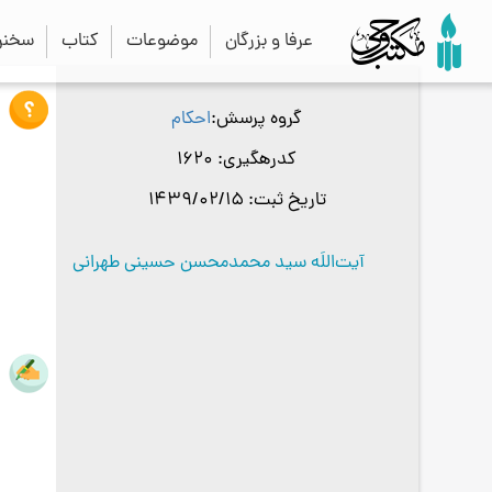
عرفا و بزرگان
موضوعات
کتاب
سخنرا
گروه پرسش
احکام
کدرهگیری
1620
تاریخ ثبت
1439/02/15
آیت‌اللَه سید محمدمحسن حسینی طهرانی