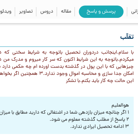
close
search
نی
پرسش و پاسخ
مقاله
دروس
تصاویر
ویدئو
تقلّب
با سلام.اینجانب دردوران تحصیل باتوجه به شرایط سختی که د
چیزهایی که با این پول در گذشته بدست اورده ام چه حکمی دارد با 
امکان جدا سازی و محاسبه اموا
این حالت چه کار باید بکنم.با تشکر
هوالعلیم
1 اگر چنانچه میزان بازدهی شما در اشتغالی که دارید مطابق با میزان توقّع مدرکی است ایرادی ندارد.
2 پاسخ از مطلب گذشته معلوم می شود.
3 ادامه تحصیل ایرادی ندارد.