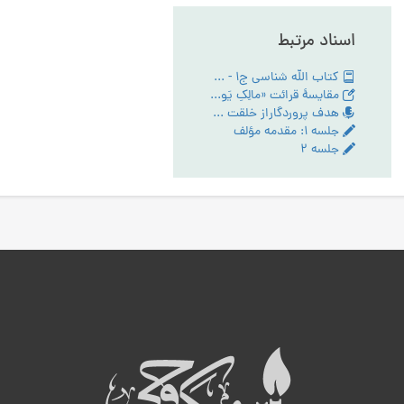
اسناد مرتبط
کتاب الله شناسی ج1 - PDF
مقایسۀ قرائت «مالِکِ یَومِ الدّین» و «مَلِکِ یَومِ الدّین» در سورۀ حمد
هدف پروردگاراز خلقت انسان - تبیین مقام عبودیت- آیین رستگاری ج:1
جلسه ۱: مقدمه مؤلف
جلسه ۲
ه