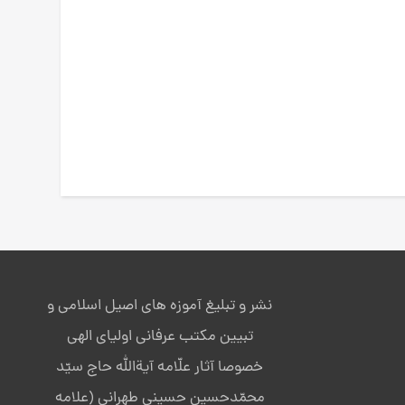
نشر و تبلیغ آموزه های اصیل اسلامی و
تبیین مکتب عرفانی اولیای الهی
خصوصا آثار علّامه آیةالله حاج سیّد
محمّدحسین حسینی طهرانی (علامه